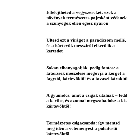
Elfelejtheted a vegyszereket: ezek a
növények természetes pajzsként védenek
a szúnyogok ellen egész nyáron
Ültesd ezt a virágot a paradicsom mellé,
és a kártevők messziről elkerülik a
kertedet
Sokan elhanyagolják, pedig fontos: a
fatörzsek meszelése megóvja a kérget a
fagytól, kártevőktől és a tavaszi károktól
A gyümölcs, amit a csigák utálnak – tedd
a kertbe, és azonnal megszabadulsz a kis
kártevőktől!
Természetes csigacsapda: így mentsd
meg idén a veteményest a puhatestű
kártevőktől