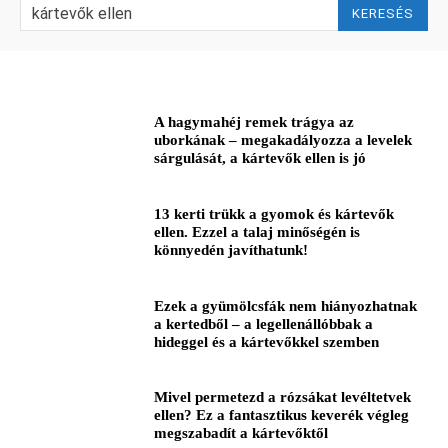
KERESÉS
A hagymahéj remek trágya az
uborkának – megakadályozza a levelek
sárgulását, a kártevők ellen is jó
13 kerti trükk a gyomok és kártevők
ellen. Ezzel a talaj minőségén is
könnyedén javíthatunk!
Ezek a gyümölcsfák nem hiányozhatnak
a kertedből – a legellenállóbbak a
hideggel és a kártevőkkel szemben
Mivel permetezd a rózsákat levéltetvek
ellen? Ez a fantasztikus keverék végleg
megszabadít a kártevőktől