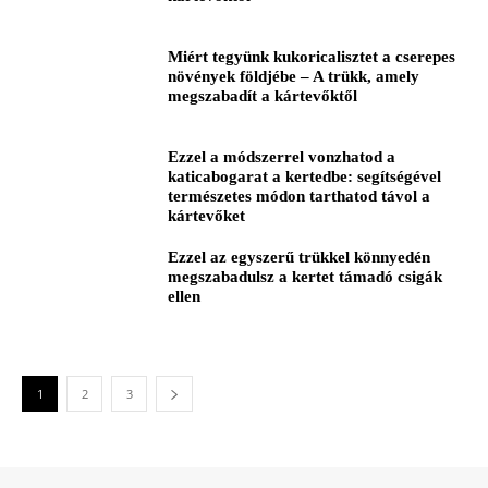
Miért tegyünk kukoricalisztet a cserepes
növények földjébe – A trükk, amely
megszabadít a kártevőktől
Ezzel a módszerrel vonzhatod a
katicabogarat a kertedbe: segítségével
természetes módon tarthatod távol a
kártevőket
Ezzel az egyszerű trükkel könnyedén
megszabadulsz a kertet támadó csigák
ellen
1
2
3