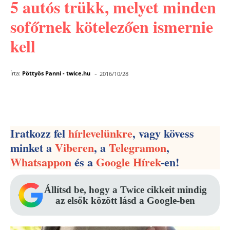
5 autós trükk, melyet minden
sofőrnek kötelezően ismernie
kell
-
Írta:
Pöttyös Panni - twice.hu
2016/10/28
Facebook
Pinterest
WhatsApp
Iratkozz fel
hírlevelünkre
, vagy kövess
minket a
Viberen
, a
Telegramon
,
Whatsappon
és a
Google Hírek
-en!
Állítsd be, hogy a Twice cikkeit mindig
az elsők között lásd a Google-ben