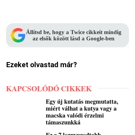
Facebook
Pinterest
WhatsApp
Állítsd be, hogy a Twice cikkeit mindig
az elsők között lásd a Google-ben
Ezeket olvastad már?
KAPCSOLÓDÓ CIKKEK
Egy új kutatás megmutatta,
miért válhat a kutya vagy a
macska valódi érzelmi
támaszunkká
Ez a 7 legnyugodtabb