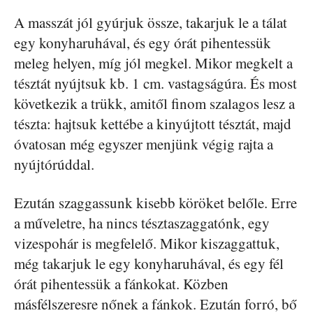
A masszát jól gyúrjuk össze, takarjuk le a tálat
egy konyharuhával, és egy órát pihentessük
meleg helyen, míg jól megkel. Mikor megkelt a
tésztát nyújtsuk kb. 1 cm. vastagságúra. És most
következik a trükk, amitől finom szalagos lesz a
tészta: hajtsuk kettébe a kinyújtott tésztát, majd
óvatosan még egyszer menjünk végig rajta a
nyújtórúddal.
Ezután szaggassunk kisebb köröket belőle. Erre
a műveletre, ha nincs tésztaszaggatónk, egy
vizespohár is megfelelő. Mikor kiszaggattuk,
még takarjuk le egy konyharuhával, és egy fél
órát pihentessük a fánkokat. Közben
másfélszeresre nőnek a fánkok. Ezután forró, bő