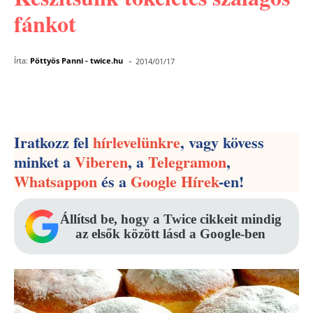
fánkot
-
Írta:
Pöttyös Panni - twice.hu
2014/01/17
Facebook
Pinterest
WhatsApp
Iratkozz fel
hírlevelünkre
, vagy kövess
minket a
Viberen
, a
Telegramon
,
Whatsappon
és a
Google Hírek
-en!
Állítsd be, hogy a Twice cikkeit mindig
az elsők között lásd a Google-ben