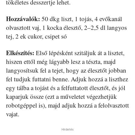
tökéletes desszertje lehet.
Hozzávalók:
50 dkg liszt, 1 tojás, 4 evőkanál
olvasztott vaj, 1 kocka élesztő, 2–2,5 dl langyos
tej, 2 ek cukor, csipet só
Elkészítés:
Első lépésként szitáljuk át a lisztet,
hiszen ettől még lágyabb lesz a tészta, majd
langyosítsuk fel a tejet, hogy az élesztőt jobban
fel tudjuk futtatni benne. Adjuk hozzá a liszthez
egy tálba a tojást és a felfuttatott élesztőt, és jól
kaparjuk össze (ezt a műveletet végezhetjük
robotgéppel is), majd adjuk hozzá a felolvasztott
vajat.
Hirdetés