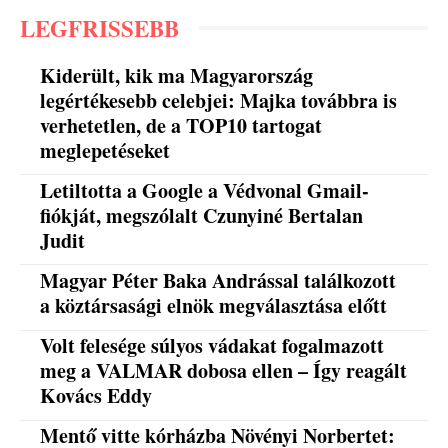
LEGFRISSEBB
Kiderült, kik ma Magyarország
legértékesebb celebjei: Majka továbbra is
verhetetlen, de a TOP10 tartogat
meglepetéseket
Letiltotta a Google a Védvonal Gmail-
fiókját, megszólalt Czunyiné Bertalan
Judit
Magyar Péter Baka Andrással találkozott
a köztársasági elnök megválasztása előtt
Volt felesége súlyos vádakat fogalmazott
meg a VALMAR dobosa ellen – Így reagált
Kovács Eddy
Mentő vitte kórházba Növényi Norbertet: