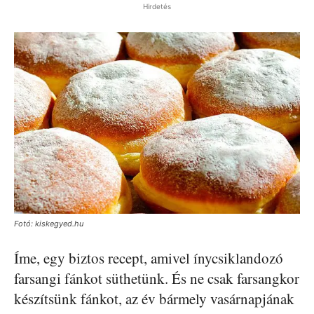
Hirdetés
Fotó: kiskegyed.hu
Íme, egy biztos recept, amivel ínycsiklandozó
farsangi fánkot süthetünk. És ne csak farsangkor
készítsünk fánkot, az év bármely vasárnapjának