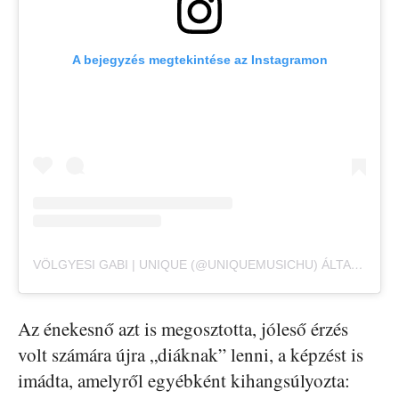
A bejegyzés megtekintése az Instagramon
VÖLGYESI GABI | UNIQUE (@UNIQUEMUSICHU) ÁLTAL MEGOSZTOTT BEJEGYZÉS
Az énekesnő azt is megosztotta, jóleső érzés
volt számára újra „diáknak” lenni, a képzést is
imádta, amelyről egyébként kihangsúlyozta: