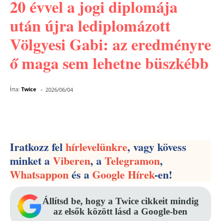
20 évvel a jogi diplomája
után újra lediplomázott
Völgyesi Gabi: az eredményre
ő maga sem lehetne büszkébb
-
Írta:
Twice
2026/06/04
Facebook
Pinterest
WhatsApp
Iratkozz fel
hírlevelünkre
, vagy kövess
minket a
Viberen
, a
Telegramon
,
Whatsappon
és a
Google Hírek
-en!
Állítsd be, hogy a Twice cikkeit mindig
az elsők között lásd a Google-ben