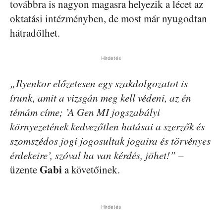
továbbra is nagyon magasra helyezik a lécet az
oktatási intézményben, de most már nyugodtan
hátradőlhet.
Hirdetés
„Ilyenkor előzetesen egy szakdolgozatot is
írunk, amit a vizsgán meg kell védeni, az én
témám címe; ’A Gen MI jogszabályi
környezetének kedvezőtlen hatásai a szerzők és
szomszédos jogi jogosultak jogaira és törvényes
érdekeire’, szóval ha van kérdés, jöhet!”
–
Gabi
üzente
a követőinek.
Hirdetés