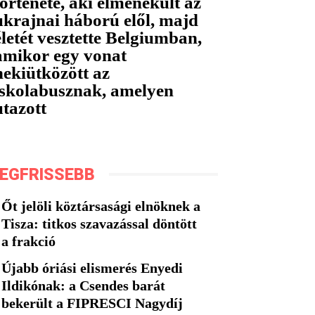
története, aki elmenekült az
ukrajnai háború elől, majd
életét vesztette Belgiumban,
amikor egy vonat
nekiütközött az
iskolabusznak, amelyen
utazott
EGFRISSEBB
Őt jelöli köztársasági elnöknek a
Tisza: titkos szavazással döntött
a frakció
Újabb óriási elismerés Enyedi
Ildikónak: a Csendes barát
bekerült a FIPRESCI Nagydíj