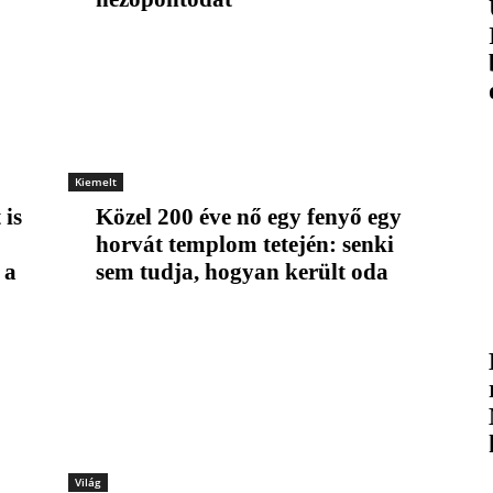
Kiemelt
 is
Közel 200 éve nő egy fenyő egy
horvát templom tetején: senki
 a
sem tudja, hogyan került oda
Világ