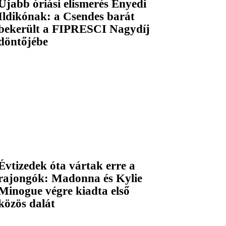
Újabb óriási elismerés Enyedi
Ildikónak: a Csendes barát
bekerült a FIPRESCI Nagydíj
döntőjébe
Évtizedek óta vártak erre a
rajongók: Madonna és Kylie
Minogue végre kiadta első
közös dalát