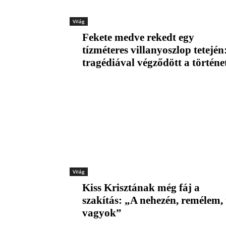
Világ
Fekete medve rekedt egy
tízméteres villanyoszlop tetején
tragédiával végződött a történe
Világ
Kiss Krisztának még fáj a
szakítás: „A nehezén, remélem, 
vagyok”