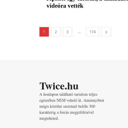
videóra vették
...
1
2
3
174
Twice.hu
A honlapon található tartalom teljes
egészében NEM vehető át. Amennyiben
mégis közölni szeretnél belőle 300
karakterig a forrás megjelölésével
megteheted.