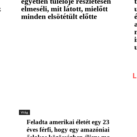
egyetlen túlélője részletesen
z
elmeséli, mit látott, mielőtt
minden elsötétült előtte
L
Világ
Feladta amerikai életét egy 23
éves férfi, hogy egy amazóniai