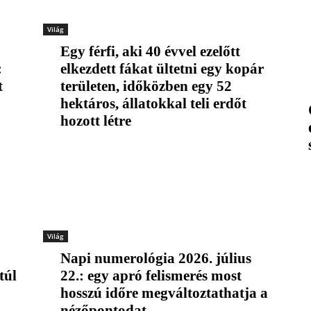
Világ
Egy férfi, aki 40 évvel ezelőtt
:
elkezdett fákat ültetni egy kopár
t
területen, időközben egy 52
hektáros, állatokkal teli erdőt
hozott létre
Világ
Napi numerológia 2026. július
túl
22.: egy apró felismerés most
hosszú időre megváltoztathatja a
nézőpontodat