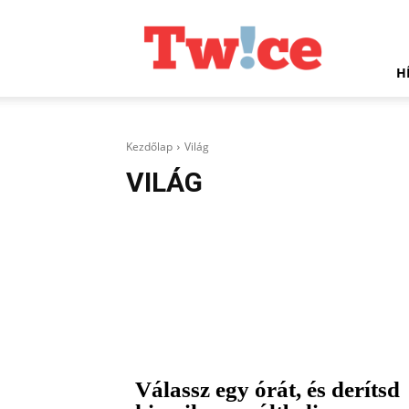
Twice.hu
H
Kezdőlap
Világ
VILÁG
Válassz egy órát, és derítsd