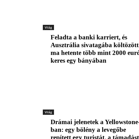
Világ
Feladta a banki karriert, és
Ausztrália sivatagába költözött
ma hetente több mint 2000 eur
keres egy bányában
Világ
Drámai jelenetek a Yellowstone
ban: egy bölény a levegőbe
repített egy turistát, a támadást