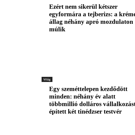
Ezért nem sikerül kétszer
egyformára a tejberizs: a krém
állag néhány apró mozdulaton
múlik
Világ
Egy szeméttelepen kezdődött
minden: néhány év alatt
többmillió dolláros vállalkozás
épített két tinédzser testvér