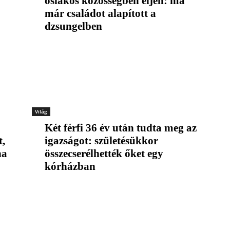
őslakos közösségben éljen: ma
már családot alapított a
dzsungelben
Világ
Két férfi 36 év után tudta meg az
t,
igazságot: születésükkor
ha
összecserélhették őket egy
kórházban