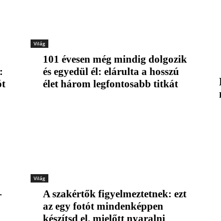
Világ
101 évesen még mindig dolgozik
:
és egyedül él: elárulta a hosszú
ót
élet három legfontosabb titkát
Világ
-
A szakértők figyelmeztetnek: ezt
az egy fotót mindenképpen
készítsd el, mielőtt nyaralni