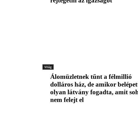
rejtegetni az igazságot
Világ
Álomüzletnek tűnt a félmillió
dolláros ház, de amikor belépet
olyan látvány fogadta, amit so
nem felejt el