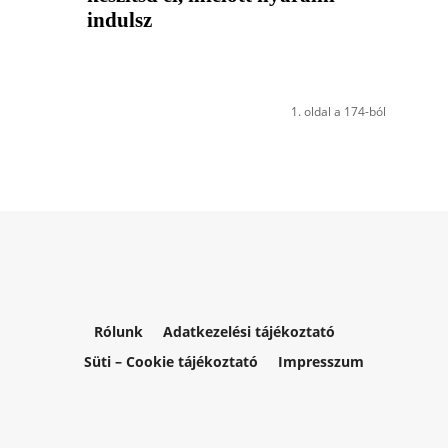
indulsz
1. oldal a 174-ból
Rólunk
Adatkezelési tájékoztató
Süti – Cookie tájékoztató
Impresszum