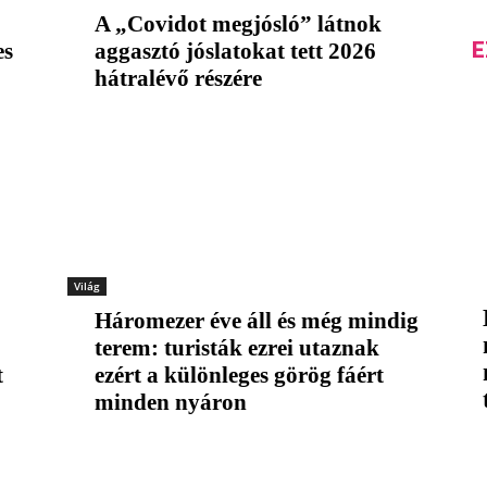
A „Covidot megjósló” látnok
E
es
aggasztó jóslatokat tett 2026
hátralévő részére
Világ
Háromezer éve áll és még mindig
terem: turisták ezrei utaznak
t
ezért a különleges görög fáért
minden nyáron