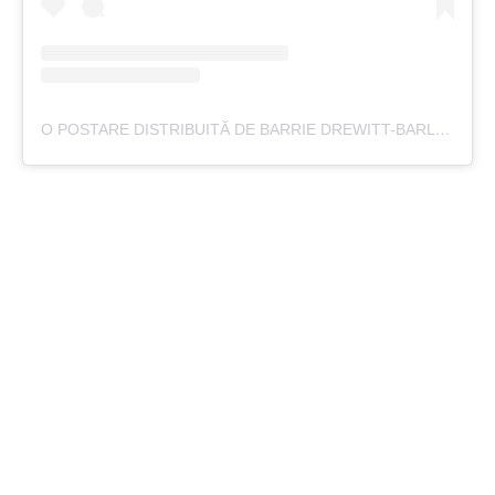
O POSTARE DISTRIBUITĂ DE BARRIE DREWITT-BARLOW (@DONBARRIE)