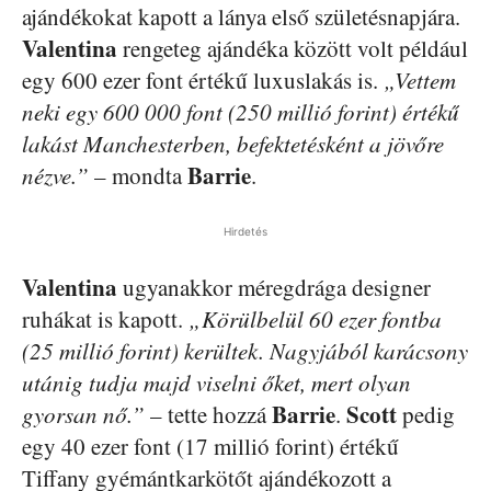
ajándékokat kapott a lánya első születésnapjára.
Valentina
rengeteg ajándéka között volt például
egy 600 ezer font értékű luxuslakás is.
„Vettem
neki egy 600 000 font (250 millió forint) értékű
lakást Manchesterben, befektetésként a jövőre
Barrie
nézve.”
– mondta
.
Hirdetés
Valentina
ugyanakkor méregdrága designer
ruhákat is kapott.
„Körülbelül 60 ezer fontba
(25 millió forint) kerültek. Nagyjából karácsony
utánig tudja majd viselni őket, mert olyan
Barrie
Scott
gyorsan nő.”
– tette hozzá
.
pedig
egy 40 ezer font (17 millió forint) értékű
Tiffany gyémántkarkötőt ajándékozott a