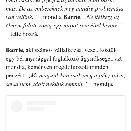
más. De az embereknek még mindig problémája
Barrie
van velünk.”
– mondja
.
„Ne ítélkezz az
életem fölött, amíg egy napot sem éltél benne.”
– tette hozzá.
Barrie
, aki számos vállalkozást vezet, köztük
egy béranyasággal foglalkozó ügynökséget, azt
mondja, keményen megdolgozott minden
pénzért.
„Mi magunk keressük meg a pénzünket,
senki nem adott nekünk semmit.”
– mondja
.