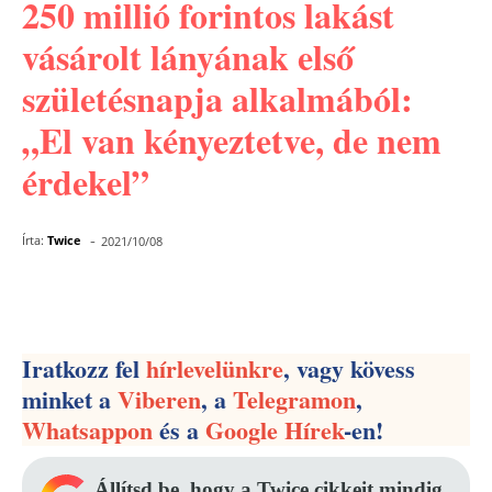
250 millió forintos lakást
vásárolt lányának első
születésnapja alkalmából:
„El van kényeztetve, de nem
érdekel”
-
Írta:
Twice
2021/10/08
Facebook
Pinterest
WhatsApp
Iratkozz fel
hírlevelünkre
, vagy kövess
minket a
Viberen
, a
Telegramon
,
Whatsappon
és a
Google Hírek
-en!
Állítsd be, hogy a Twice cikkeit mindig