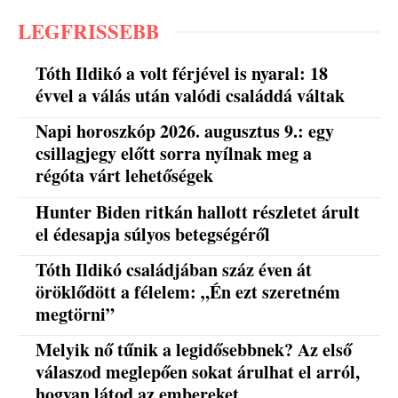
LEGFRISSEBB
Tóth Ildikó a volt férjével is nyaral: 18
évvel a válás után valódi családdá váltak
Napi horoszkóp 2026. augusztus 9.: egy
csillagjegy előtt sorra nyílnak meg a
régóta várt lehetőségek
Hunter Biden ritkán hallott részletet árult
el édesapja súlyos betegségéről
Tóth Ildikó családjában száz éven át
öröklődött a félelem: „Én ezt szeretném
megtörni”
Melyik nő tűnik a legidősebbnek? Az első
válaszod meglepően sokat árulhat el arról,
hogyan látod az embereket