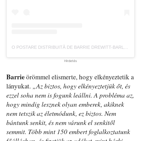
O POSTARE DISTRIBUITĂ DE BARRIE DREWITT-BARLOW (@DONBARRIE)
Hirdetés
Barrie
örömmel elismerte, hogy elkényeztetik a
lányukat.
„Az biztos, hogy elkényeztetjük őt, és
ezzel soha nem is fogunk leállni. A probléma az,
hogy mindig lesznek olyan emberek, akiknek
nem tetszik az életmódunk, ez biztos. Nem
bántunk senkit, és nem várunk el senkitől
semmit. Több mint 150 embert foglalkoztatunk
főállásban, és fizetjük az adókat, mint bárki