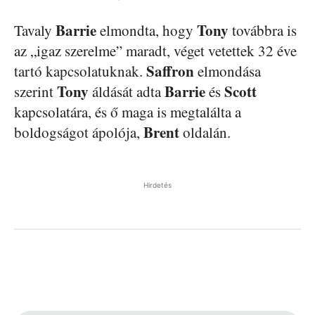
Barrie
Tony
Tavaly
elmondta, hogy
továbbra is
az „igaz szerelme” maradt, véget vetettek 32 éve
Saffron
tartó kapcsolatuknak.
elmondása
Tony
Barrie
Scott
szerint
áldását adta
és
kapcsolatára, és ő maga is megtalálta a
Brent
boldogságot ápolója,
oldalán.
Hirdetés
Facebook
Pinterest
WhatsApp