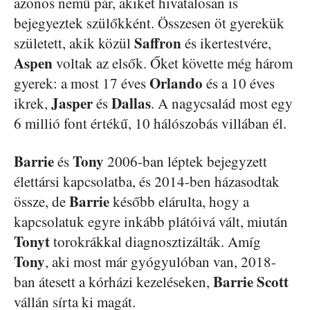
azonos nemű pár, akiket hivatalosan is
bejegyeztek szülőkként. Összesen öt gyerekük
Saffron
született, akik közül
és ikertestvére,
Aspen
voltak az elsők. Őket követte még három
Orlando
gyerek: a most 17 éves
és a 10 éves
Jasper
Dallas
ikrek,
és
. A nagycsalád most egy
6 millió font értékű, 10 hálószobás villában él.
Barrie
Tony
és
2006-ban léptek bejegyzett
élettársi kapcsolatba, és 2014-ben házasodtak
Barrie
össze, de
később elárulta, hogy a
kapcsolatuk egyre inkább plátóivá vált, miután
Tonyt
torokrákkal diagnosztizálták. Amíg
Tony
, aki most már gyógyulóban van, 2018-
Barrie Scott
ban átesett a kórházi kezeléseken,
vállán sírta ki magát.