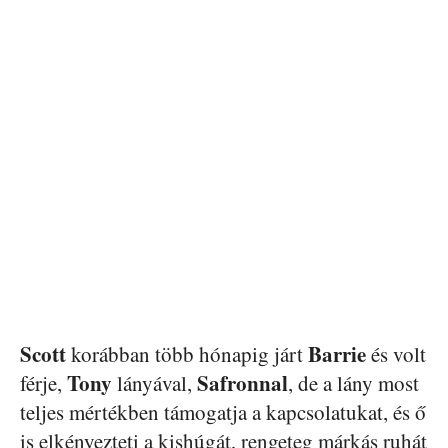
Scott
Barrie
korábban több hónapig járt
és volt
Tony
Safronnal
férje,
lányával,
, de a lány most
teljes mértékben támogatja a kapcsolatukat, és ő
is elkényezteti a kishúgát, rengeteg márkás ruhát