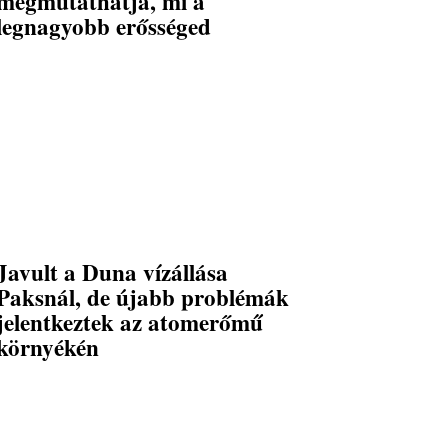
megmutathatja, mi a
legnagyobb erősséged
Javult a Duna vízállása
Paksnál, de újabb problémák
jelentkeztek az atomerőmű
környékén