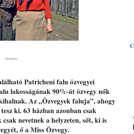
C
Hirdetés
álható Patricheni falu özvegyei
a falu lakosságának 90%-át özvegy nők
d kihalnak. Az „Özvegyek faluja”, ahogy
 tesz ki. 63 házban azonban csak
csak nevetnek a helyzeten, sőt, ki is
vegyét, ő a Miss Özvegy.