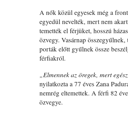
A nők közül egyesek még a fronton
egyedül nevelték, mert nem akart
temették el férjüket, hosszú háza
özvegy. Vasárnap összegyűlnek,
porták előtt gyűlnek össze beszél
férfiakról.
„Elmennek az öregek, mert egész
nyilatkozta a 77 éves Zana Padura
nemrég eltemettek. A férfi 82 éves 
özvegye.