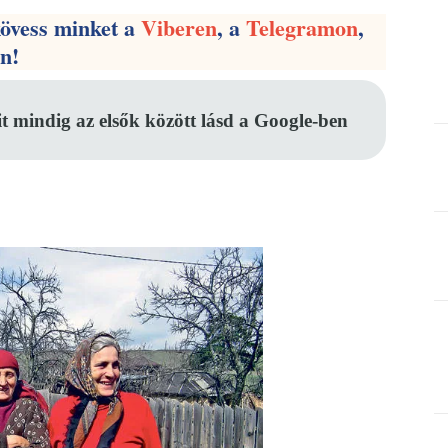
kövess minket a
Viberen
, a
Telegramon
,
en!
it mindig az elsők között lásd a Google-ben