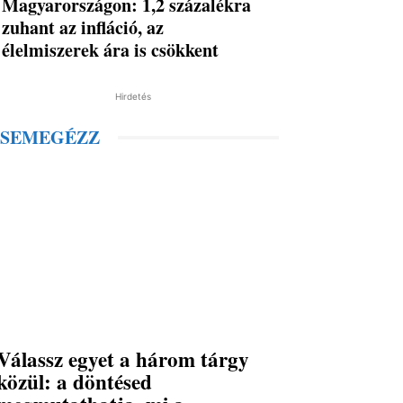
Magyarországon: 1,2 százalékra
zuhant az infláció, az
élelmiszerek ára is csökkent
Hirdetés
SEMEGÉZZ
Válassz egyet a három tárgy
közül: a döntésed