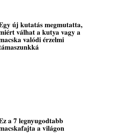
Egy új kutatás megmutatta,
miért válhat a kutya vagy a
macska valódi érzelmi
támaszunkká
Ez a 7 legnyugodtabb
macskafajta a világon