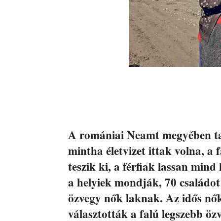
A romániai Neamt megyében tal
mintha életvizet ittak volna, 
teszik ki, a férfiak lassan min
a helyiek mondják, 70 családot
özvegy nők laknak. Az idős nők 
választották a falú legszebb öz