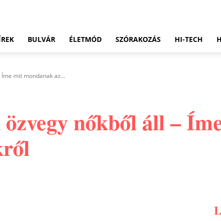
ÍREK
BULVÁR
ÉLETMÓD
SZÓRAKOZÁS
HI-TECH
- Íme mit mondanak az...
 özvegy nőkből áll – Í
kről
Pinterest
WhatsApp
Email