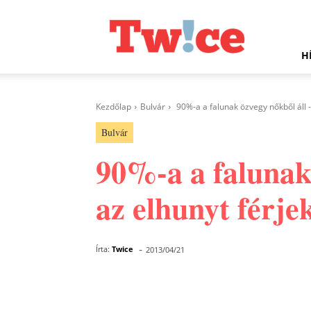
Twice.hu
H
Kezdőlap
Bulvár
90%-a a falunak özvegy nőkből áll 
Bulvár
90%-a a falunak
az elhunyt férje
-
Írta:
Twice
2013/04/21
Facebook
Megosztás