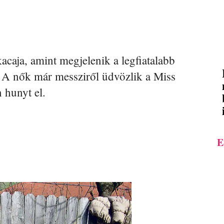
kacaja, amint megjelenik a legfiatalabb
 A nők már messziről üdvözlik a Miss
 hunyt el.
E