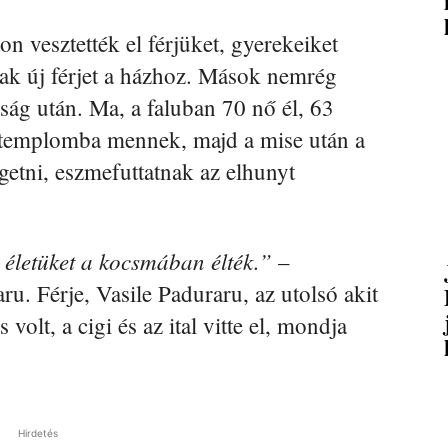
 vesztették el férjüket, gyerekeiket
ak új férjet a házhoz. Mások nemrég
sság után. Ma, a faluban 70 nő él, 63
 templomba mennek, majd a mise után a
getni, eszmefuttatnak az elhunyt
 életüket a kocsmában élték.”
–
ru. Férje, Vasile Paduraru, az utolsó akit
volt, a cigi és az ital vitte el, mondja
Hirdetés