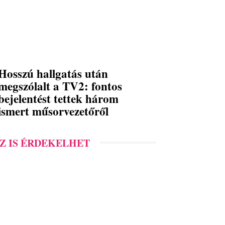
Hosszú hallgatás után
megszólalt a TV2: fontos
bejelentést tettek három
ismert műsorvezetőről
Z IS ÉRDEKELHET