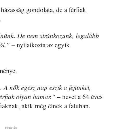
házasság gondolata, de a férfiak
.
élnünk. De nem siránkozunk, legalább
ól.”
– nyilatkozta az egyik
ménye.
 A nők egész nap eszik a fejünket,
 férfiak olyan hamar.”
– nevet a 64 éves
fiaknak, akik még élnek a faluban.
Hirdetés