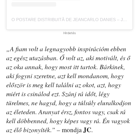
O POSTARE DISTRIBUITĂ DE JEANCARLO DANIES – JC (@FATFREEFOUNDATION)
Hirdetés
„A fiam volt a legnagyobb inspirációm ebben
az egész utazásban. Ő volt az, aki motivált, és ő
az oka annak, hogy most itt tartok. Bárkinek,
aki fogyni szeretne, azt kell mondanom, hogy
először is meg kell találni az okot, azt, hogy
miért is csinálod ezt. Szánj rá időt, légy
türelmes, ne hagyd, hogy a túlsúly eluralkodjon
az életeden. Aranyat érsz, fontos vagy, csak rá
kell döbbenned, hogy képes vagy rá. Én vagyok
JC
az élő bizonyíték.”
– mondja
.