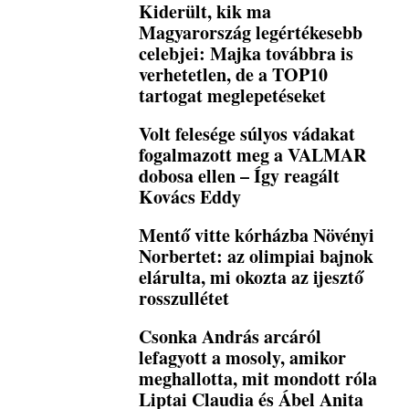
Kiderült, kik ma
Magyarország legértékesebb
celebjei: Majka továbbra is
verhetetlen, de a TOP10
tartogat meglepetéseket
Volt felesége súlyos vádakat
fogalmazott meg a VALMAR
dobosa ellen – Így reagált
Kovács Eddy
Mentő vitte kórházba Növényi
Norbertet: az olimpiai bajnok
elárulta, mi okozta az ijesztő
rosszullétet
Csonka András arcáról
lefagyott a mosoly, amikor
meghallotta, mit mondott róla
Liptai Claudia és Ábel Anita