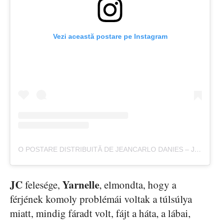
Vezi această postare pe Instagram
O POSTARE DISTRIBUITĂ DE JEANCARLO DANIES – JC (@FATFREEFOUNDATION)
JC
Yarnelle
felesége,
, elmondta, hogy a
férjének komoly problémái voltak a túlsúlya
miatt, mindig fáradt volt, fájt a háta, a lábai,