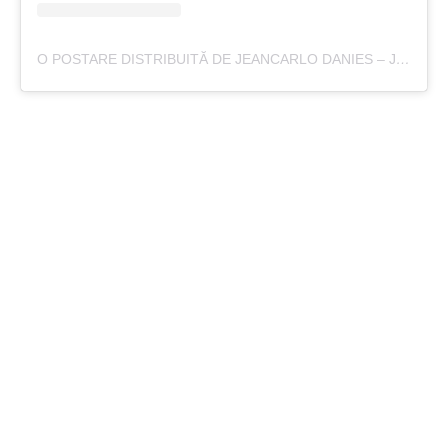
O POSTARE DISTRIBUITĂ DE JEANCARLO DANIES – JC (@FATFREEFOUNDATION)