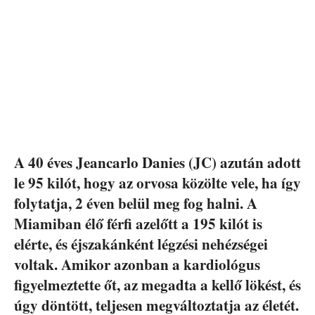
A 40 éves Jeancarlo Danies (JC) azután adott
le 95 kilót, hogy az orvosa közölte vele, ha így
folytatja, 2 éven belül meg fog halni. A
Miamiban élő férfi azelőtt a 195 kilót is
elérte, és éjszakánként légzési nehézségei
voltak. Amikor azonban a kardiológus
figyelmeztette őt, az megadta a kellő lökést, és
úgy döntött, teljesen megváltoztatja az életét.