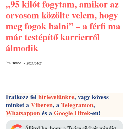
„95 kilót fogytam, amikor az
orvosom közölte velem, hogy
meg fogok halni” – a férfi ma
már testépítő karrierről
álmodik
-
Írta:
Twice
2021/04/21
Facebook
Pinterest
WhatsApp
Iratkozz fel
hírlevelünkre
, vagy kövess
minket a
Viberen
, a
Telegramon
,
Whatsappon
és a
Google Hírek
-en!
Állítsd be, hogy a Twice cikkeit mindig