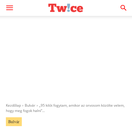
Kezdőlap
Bulvár
„95 kilót fogytam, amikor az orvosom közölte velem,
hogy meg fogok halni”...
Bulvár