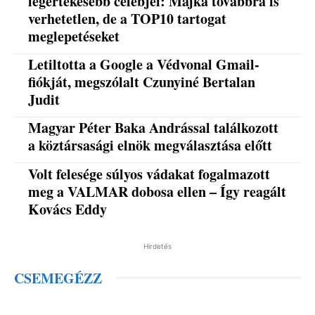
legértékesebb celebjei: Majka továbbra is
verhetetlen, de a TOP10 tartogat
meglepetéseket
Letiltotta a Google a Védvonal Gmail-
fiókját, megszólalt Czunyiné Bertalan
Judit
Magyar Péter Baka Andrással találkozott
a köztársasági elnök megválasztása előtt
Volt felesége súlyos vádakat fogalmazott
meg a VALMAR dobosa ellen – Így reagált
Kovács Eddy
Hirdetés
CSEMEGÉZZ