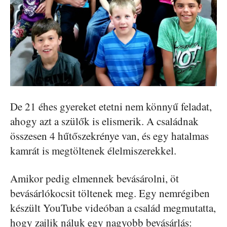
De 21 éhes gyereket etetni nem könnyű feladat,
ahogy azt a szülők is elismerik. A családnak
összesen 4 hűtőszekrénye van, és egy hatalmas
kamrát is megtöltenek élelmiszerekkel.
Amikor pedig elmennek bevásárolni, öt
bevásárlókocsit töltenek meg. Egy nemrégiben
készült YouTube videóban a család megmutatta,
hogy zajlik náluk egy nagyobb bevásárlás: