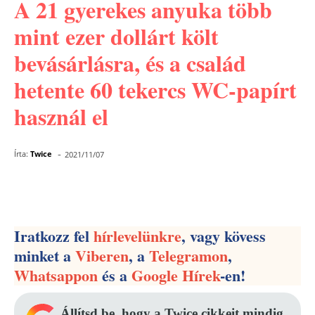
A 21 gyerekes anyuka több
mint ezer dollárt költ
bevásárlásra, és a család
hetente 60 tekercs WC-papírt
használ el
-
Írta:
Twice
2021/11/07
Facebook
Pinterest
WhatsApp
Iratkozz fel
hírlevelünkre
, vagy kövess
minket a
Viberen
, a
Telegramon
,
Whatsappon
és a
Google Hírek
-en!
Állítsd be, hogy a Twice cikkeit mindig