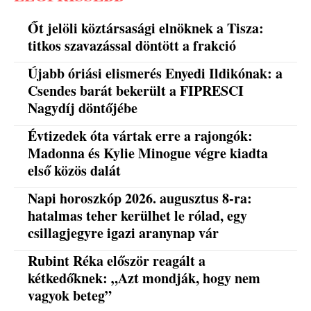
Őt jelöli köztársasági elnöknek a Tisza:
titkos szavazással döntött a frakció
Újabb óriási elismerés Enyedi Ildikónak: a
Csendes barát bekerült a FIPRESCI
Nagydíj döntőjébe
Évtizedek óta vártak erre a rajongók:
Madonna és Kylie Minogue végre kiadta
első közös dalát
Napi horoszkóp 2026. augusztus 8-ra:
hatalmas teher kerülhet le rólad, egy
csillagjegyre igazi aranynap vár
Rubint Réka először reagált a
kétkedőknek: „Azt mondják, hogy nem
vagyok beteg”