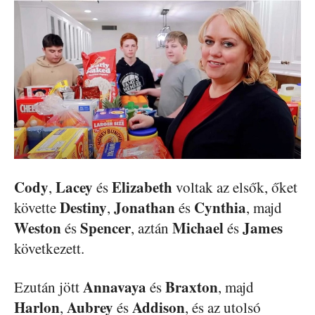
Cody
Lacey
Elizabeth
,
és
voltak az elsők, őket
Destiny
Jonathan
Cynthia
követte
,
és
, majd
Weston
Spencer
Michael
James
és
, aztán
és
következett.
Annavaya
Braxton
Ezután jött
és
, majd
Harlon
Aubrey
Addison
,
és
, és az utolsó