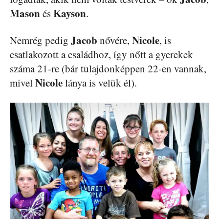
Mason
Kayson
és
.
Jacob
Nicole
Nemrég pedig
nővére,
, is
csatlakozott a családhoz, így nőtt a gyerekek
száma 21-re (bár tulajdonképpen 22-en vannak,
Nicole
mivel
lánya is velük él).