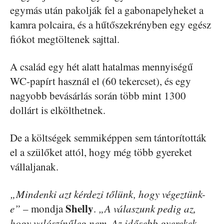
egymás után pakolják fel a gabonapelyheket a
kamra polcaira, és a hűtőszekrényben egy egész
fiókot megtöltenek sajttal.
A család egy hét alatt hatalmas mennyiségű
WC-papírt használ el (60 tekercset), és egy
nagyobb bevásárlás során több mint 1300
dollárt is elkölthetnek.
De a költségek semmiképpen sem tántorították
el a szülőket attól, hogy még több gyereket
vállaljanak.
„Mindenki azt kérdezi tőlünk, hogy végeztünk-
Shelly
e”
– mondja
.
„A válaszunk pedig az,
hogy valószínűleg nem. Az idősebb gyerekek