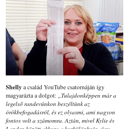
Shelly
a család YouTube csatornáján így
magyarázta a dolgot:
„Tulajdonképpen már a
legelső randevúnkon beszéltünk az
örökbefogadásról, és ez olyasmi, ami nagyon
fontos volt a számomra. Aztán, mivel Kylie és
Landen között akkora a korkülönbség, úgy