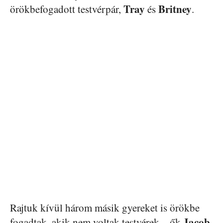
Tray
Britney
örökbefogadott testvérpár,
és
.
Rajtuk kívül három másik gyereket is örökbe
Jacob
fogadtak, akik nem voltak testvérek – ők
,