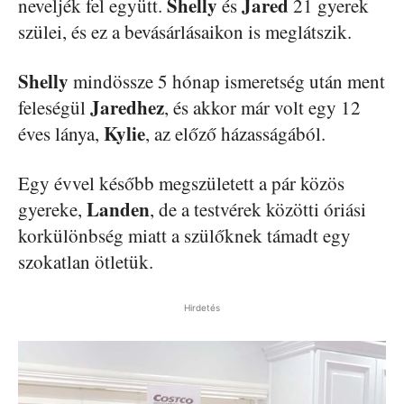
Shelly
Jared
neveljék fel együtt.
és
21 gyerek
szülei, és ez a bevásárlásaikon is meglátszik.
Shelly
mindössze 5 hónap ismeretség után ment
Jaredhez
feleségül
, és akkor már volt egy 12
Kylie
éves lánya,
, az előző házasságából.
Egy évvel később megszületett a pár közös
Landen
gyereke,
, de a testvérek közötti óriási
korkülönbség miatt a szülőknek támadt egy
szokatlan ötletük.
Hirdetés