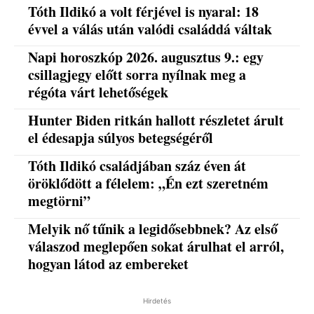
Tóth Ildikó a volt férjével is nyaral: 18
évvel a válás után valódi családdá váltak
Napi horoszkóp 2026. augusztus 9.: egy
csillagjegy előtt sorra nyílnak meg a
régóta várt lehetőségek
Hunter Biden ritkán hallott részletet árult
el édesapja súlyos betegségéről
Tóth Ildikó családjában száz éven át
öröklődött a félelem: „Én ezt szeretném
megtörni”
Melyik nő tűnik a legidősebbnek? Az első
válaszod meglepően sokat árulhat el arról,
hogyan látod az embereket
Hirdetés