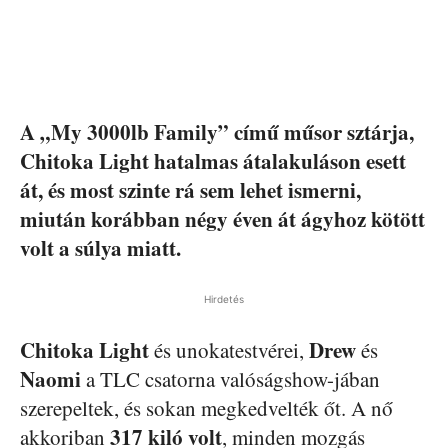
A „My 3000lb Family” című műsor sztárja,
Chitoka Light hatalmas átalakuláson esett
át, és most szinte rá sem lehet ismerni,
miután korábban négy éven át ágyhoz kötött
volt a súlya miatt.
Hirdetés
Chitoka Light
Drew
és unokatestvérei,
és
Naomi
a TLC csatorna valóságshow-jában
szerepeltek, és sokan megkedvelték őt. A nő
317 kiló volt
akkoriban
, minden mozgás