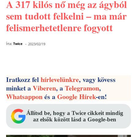
A 317 kilós nő még az ágyból
sem tudott felkelni – ma már
felismerhetetlenre fogyott
-
Írta:
Twice
2023/02/19
Facebook
Pinterest
WhatsApp
Iratkozz fel
hírlevelünkre
, vagy kövess
minket a
Viberen
, a
Telegramon
,
Whatsappon
és a
Google Hírek
-en!
Állítsd be, hogy a Twice cikkeit mindig
az elsők között lásd a Google-ben