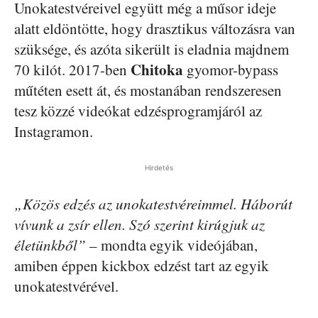
Unokatestvéreivel együtt még a műsor ideje
alatt eldöntötte, hogy drasztikus változásra van
szüksége, és azóta sikerült is eladnia majdnem
Chitoka
70 kilót. 2017-ben
gyomor-bypass
műtéten esett át, és mostanában rendszeresen
tesz közzé videókat edzésprogramjáról az
Instagramon.
Hirdetés
„Közös edzés az unokatestvéreimmel. Háborút
vívunk a zsír ellen. Szó szerint kirúgjuk az
életünkből”
– mondta egyik videójában,
amiben éppen kickbox edzést tart az egyik
unokatestvérével.