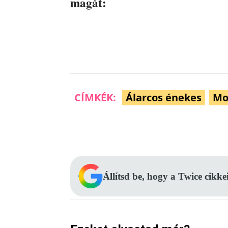
magát:
CÍMKÉK:
Álarcos énekes
Mo
Facebook
Megosztás
Állítsd be, hogy a Twice cikke