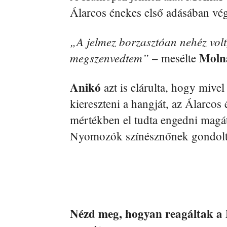
Álarcos énekes első adásában vége
„A jelmez borzasztóan nehéz volt
Moln
megszenvedtem”
– mesélte
Anikó
azt is elárulta, hogy mive
kiereszteni a hangját, az Álarcos
mértékben el tudta engedni magát, 
Nyomozók színésznőnek gondolt
Nézd meg, hogyan reagáltak a 