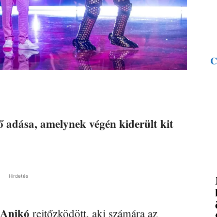
C
ső adása, amelynek végén kiderült kit
Hirdetés
 Anikó
rejtőzködött, aki számára az