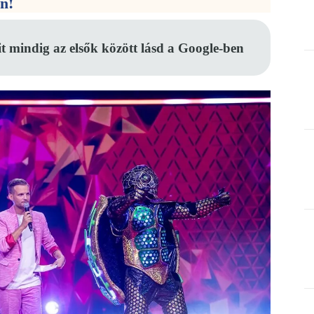
en!
it mindig az elsők között lásd a Google-ben