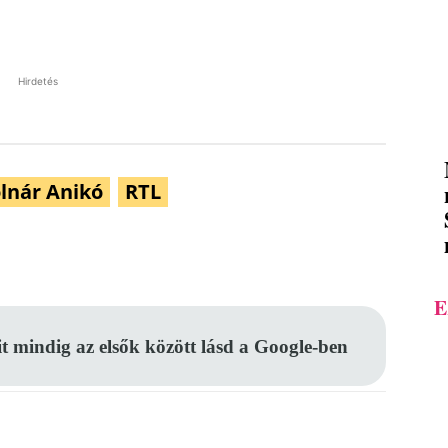
Hirdetés
lnár Anikó
RTL
Pinterest
WhatsApp
Email
E
it mindig az elsők között lásd a Google-ben