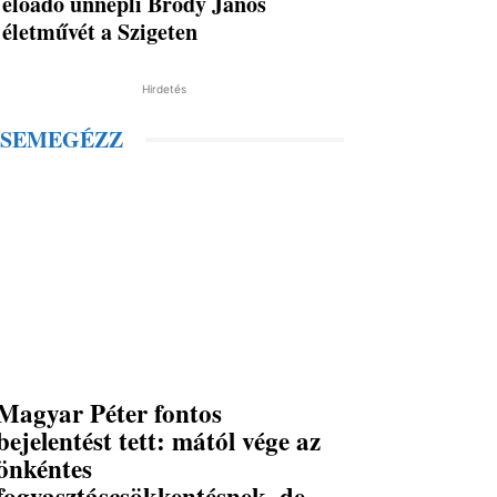
előadó ünnepli Bródy János
életművét a Szigeten
Hirdetés
SEMEGÉZZ
Magyar Péter fontos
bejelentést tett: mától vége az
önkéntes
fogyasztáscsökkentésnek, de