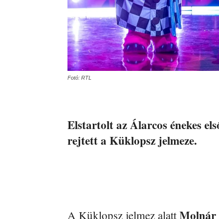
Fotó: RTL
Elstartolt az Álarcos énekes el
rejtett a Küklopsz jelmeze.
Molnár
A Küklopsz jelmez alatt