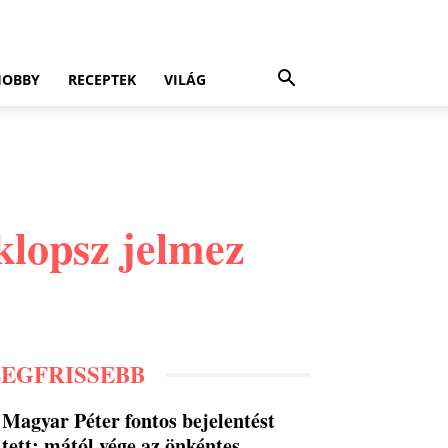
HOBBY
RECEPTEK
VILÁG
üklopsz jelmez
LEGFRISSEBB
Magyar Péter fontos bejelentést
tett: mától vége az önkéntes