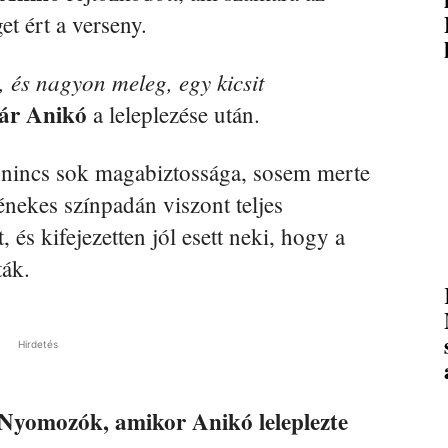
t ért a verseny.
, és nagyon meleg, egy kicsit
ár Anikó
a leleplezése után.
l nincs sok magabiztossága, sosem merte
 énekes színpadán viszont teljes
és kifejezetten jól esett neki, hogy a
ák.
Hirdetés
Nyomozók, amikor Anikó leleplezte