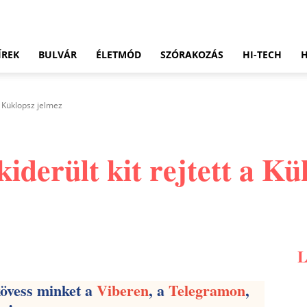
ÍREK
BULVÁR
ÉLETMÓD
SZÓRAKOZÁS
HI-TECH
 a Küklopsz jelmez
kiderült kit rejtett a K
Pinterest
WhatsApp
Email
kövess minket a
Viberen
, a
Telegramon
,