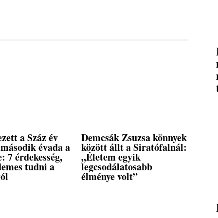
zett a Száz év
Demcsák Zsuzsa könnyek
második évada a
között állt a Siratófalnál:
e: 7 érdekesség,
„Életem egyik
demes tudni a
legcsodálatosabb
ól
élménye volt”