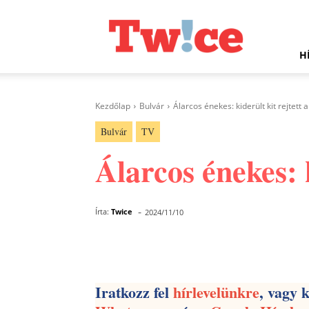
Twice.hu
H
Kezdőlap
Bulvár
Álarcos énekes: kiderült kit rejtett
Bulvár
TV
Álarcos énekes: 
-
Írta:
Twice
2024/11/10
Facebook
Megosztás
Iratkozz fel
hírlevelünkre
, vagy 