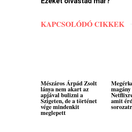
Ezeket olvastad már?
KAPCSOLÓDÓ CIKKEK
Mészáros Árpád Zsolt
Megérke
lánya nem akart az
magány 
apjával bulizni a
Netflixr
Szigeten, de a történet
amit ér
vége mindenkit
sorozatr
meglepett