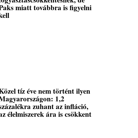
Paks miatt továbbra is figyelni
kell
Közel tíz éve nem történt ilyen
Magyarországon: 1,2
százalékra zuhant az infláció,
az élelmiszerek ára is csökkent