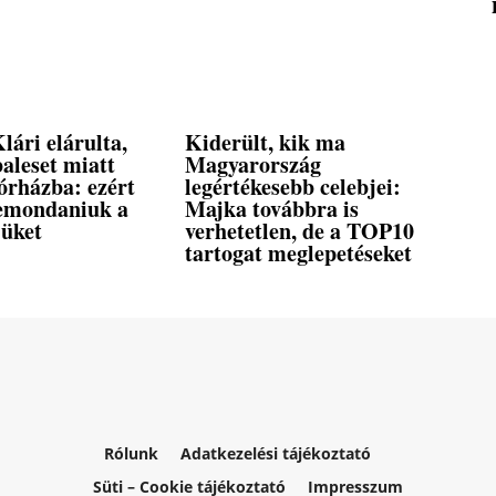
lári elárulta,
Kiderült, kik ma
aleset miatt
Magyarország
órházba: ezért
legértékesebb celebjei:
lemondaniuk a
Majka továbbra is
jüket
verhetetlen, de a TOP10
tartogat meglepetéseket
Rólunk
Adatkezelési tájékoztató
Süti – Cookie tájékoztató
Impresszum