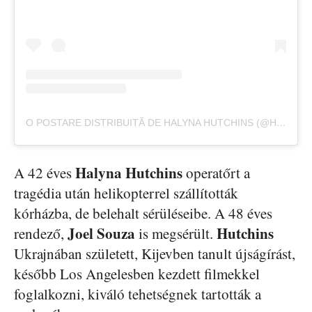
O POSTARE DISTRIBUITĂ DE HALYNA HUTCHINS (@HALYNAHUTCHINS)
Halyna Hutchins
A 42 éves
operatőrt a
tragédia után helikopterrel szállították
kórházba, de belehalt sérüléseibe. A 48 éves
Joel Souza
Hutchins
rendező,
is megsérült.
Ukrajnában született, Kijevben tanult újságírást,
később Los Angelesben kezdett filmekkel
foglalkozni, kiváló tehetségnek tartották a