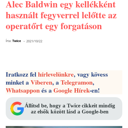
Alec Baldwin egy kellékként
használt fegyverrel lelőtte az
operatőrt egy forgatáson
-
Írta:
Twice
2021/10/22
Facebook
Pinterest
WhatsApp
Iratkozz fel
hírlevelünkre
, vagy kövess
minket a
Viberen
, a
Telegramon
,
Whatsappon
és a
Google Hírek
-en!
Állítsd be, hogy a Twice cikkeit mindig
az elsők között lásd a Google-ben