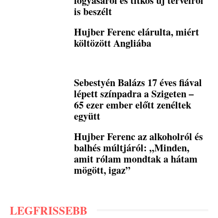
fogyásáról és titkos új terveiről
is beszélt
Hujber Ferenc elárulta, miért
költözött Angliába
Sebestyén Balázs 17 éves fiával
lépett színpadra a Szigeten –
65 ezer ember előtt zenéltek
együtt
Hujber Ferenc az alkoholról és
balhés múltjáról: „Minden,
amit rólam mondtak a hátam
mögött, igaz”
LEGFRISSEBB