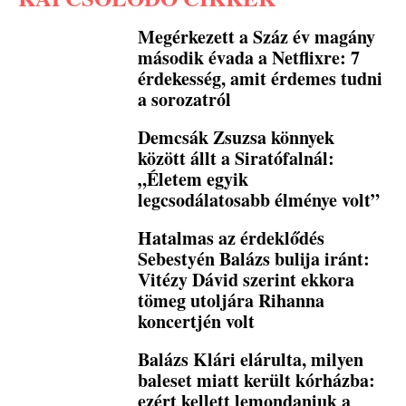
Megérkezett a Száz év magány
második évada a Netflixre: 7
érdekesség, amit érdemes tudni
a sorozatról
Demcsák Zsuzsa könnyek
között állt a Siratófalnál:
„Életem egyik
legcsodálatosabb élménye volt”
Hatalmas az érdeklődés
Sebestyén Balázs bulija iránt:
Vitézy Dávid szerint ekkora
tömeg utoljára Rihanna
koncertjén volt
Balázs Klári elárulta, milyen
baleset miatt került kórházba:
ezért kellett lemondaniuk a