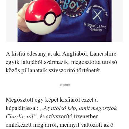
A kisfiú édesanyja, aki Angliából, Lancashire
egyik falujából származik, megosztotta utolsó
közös pillanataik szívszorító történetét.
Hirdetés
Megosztott egy képet kisfiáról ezzel a
képaláírással:
„Az utolsó kép, amit megosztok
Charlie-ról”
, és szívszorító üzenetben
emlékezett meg arról, mennyit változott az ő