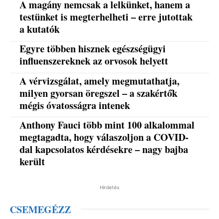
A magány nemcsak a lelkünket, hanem a
testünket is megterhelheti – erre jutottak
a kutatók
Egyre többen hisznek egészségügyi
influenszereknek az orvosok helyett
A vérvizsgálat, amely megmutathatja,
milyen gyorsan öregszel – a szakértők
mégis óvatosságra intenek
Anthony Fauci több mint 100 alkalommal
megtagadta, hogy válaszoljon a COVID-
dal kapcsolatos kérdésekre – nagy bajba
került
Hirdetés
CSEMEGÉZZ