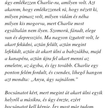
úgy emlékezzen Charlie-ra, amilyen volt. Azt
akarom, hogy emlékezzenek rá, hogy nézett ki,
milyen pimasz volt, milyen vidám és néha
milyen kis mogorva, mert Charlie most
egyáltalán nem ilyen. Szomorú, fáradt, elege
van és depressziós. Ma nagyon izgatott volt, le
akart feküdni, aztán felült, aztán megint
lefeküdt, aztán át akart ülni a babzsákba, majd
a kanapéra, aztán újra fel akart menni az
emeletre, az ágyba, és így tovább. Charlie egy
ponton felém fordult, és csendes, lihegő hangon
azt mondta: „Anyu, úgy sajnálom.”
Bocsánatot kért, mert megint át akart ülni egyik
helyről a másikra, és úgy érezte, ezért
bocsánatot kell kérnie. Így most már tudom,