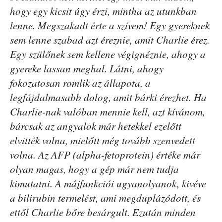
hogy egy kicsit úgy érzi, mintha az utunkban
lenne. Megszakadt érte a szívem! Egy gyereknek
sem lenne szabad azt éreznie, amit Charlie érez.
Egy szülőnek sem kellene végignéznie, ahogy a
gyereke lassan meghal. Látni, ahogy
fokozatosan romlik az állapota, a
legfájdalmasabb dolog, amit bárki érezhet. Ha
Charlie-nak valóban mennie kell, azt kívánom,
bárcsak az angyalok már hetekkel ezelőtt
elvitték volna, mielőtt még tovább szenvedett
volna. Az AFP (alpha-fetoprotein) értéke már
olyan magas, hogy a gép már nem tudja
kimutatni. A májfunkciói ugyanolyanok, kivéve
a bilirubin termelést, ami megduplázódott, és
ettől Charlie bőre besárgult. Ezután minden