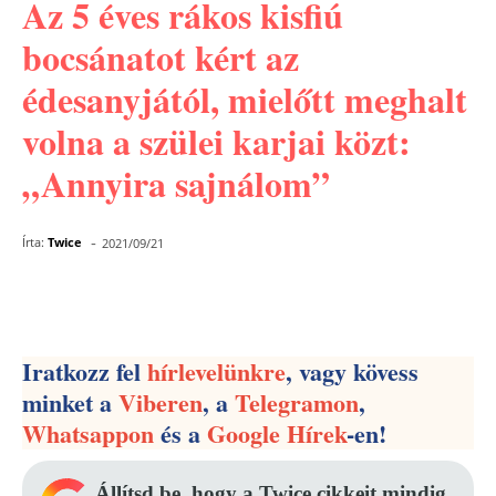
Az 5 éves rákos kisfiú
bocsánatot kért az
édesanyjától, mielőtt meghalt
volna a szülei karjai közt:
„Annyira sajnálom”
-
Írta:
Twice
2021/09/21
Facebook
Pinterest
WhatsApp
Iratkozz fel
hírlevelünkre
, vagy kövess
minket a
Viberen
, a
Telegramon
,
Whatsappon
és a
Google Hírek
-en!
Állítsd be, hogy a Twice cikkeit mindig