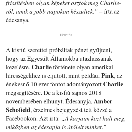
frissítésben olyan képeket osztok meg Charlie-
ról, amik a jobb napokon készültek.”
– írta az
édesanya.
Hirdetés
A kisfiú szerettei próbáltak pénzt gyűjteni,
hogy az Egyesült Államokba utazhassanak
Charlie
kezelésre.
története olyan amerikai
Pink
hírességekhez is eljutott, mint például
, az
Charlie
énekesnő 10 ezer fontot adományozott
megsegítésére. De a kisfiú sajnos 2018
Amber
novemberében elhunyt. Édesanyja,
Schofield
, érzelmes bejegyzést tett közzé a
Facebookon. Azt írta:
„A karjaim közt halt meg,
miközben az édesapja is átölelt minket.”