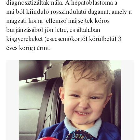
diagnosztizáltak nála. A hepatoblastoma a
májból kiinduló rosszindulatú daganat, amely a
magzati korra jellemző májsejtek kóros
burjánzásából jön létre, és általában
kisgyerekeket (csecsemőkortól körülbelül 3
éves korig) érint.