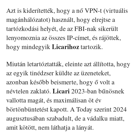
Azt is kiderítették, hogy a nő VPN-t (virtuális
magánhálózatot) használt, hogy elrejtse a
tartózkodási helyét, de az FBI-nak sikerült
lenyomoznia az összes IP-címet, és rájöttek,
Licarihoz
hogy mindegyik
tartozik.
Miután letartóztatták, eleinte azt állította, hogy
az egyik tinédzser küldte az üzeneteket,
azonban később beismerte, hogy ő volt a
Licari
névtelen zaklató.
2023-ban bűnösnek
vallotta magát, és maximálisan öt év
börtönbüntetést kapott. A Today szerint 2024
augusztusában szabadult, de a vádalku miatt,
amit kötött, nem láthatja a lányát.