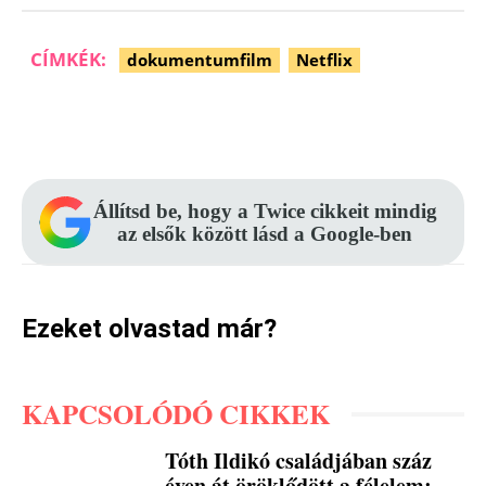
CÍMKÉK:
dokumentumfilm
Netflix
Facebook
Pinterest
WhatsApp
Állítsd be, hogy a Twice cikkeit mindig
az elsők között lásd a Google-ben
Ezeket olvastad már?
KAPCSOLÓDÓ CIKKEK
Tóth Ildikó családjában száz
éven át öröklődött a félelem: