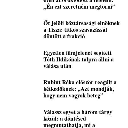
„Én ezt szeretném megtörni”
Őt jelöli köztársasági elnöknek
a Tisza: titkos szavazással
döntött a frakció
Egyetlen filmjelenet segített
Tóth Ildikónak talpra állni a
válása után
Rubint Réka először reagált a
kétkedőknek: „Azt mondják,
hogy nem vagyok beteg”
Válassz egyet a három tárgy
közül: a döntésed
megmutathatja, mi a