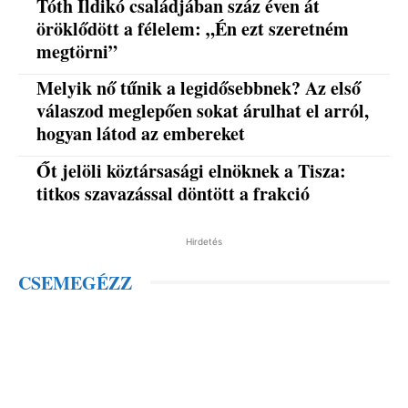
Tóth Ildikó családjában száz éven át
öröklődött a félelem: „Én ezt szeretném
megtörni”
Melyik nő tűnik a legidősebbnek? Az első
válaszod meglepően sokat árulhat el arról,
hogyan látod az embereket
Őt jelöli köztársasági elnöknek a Tisza:
titkos szavazással döntött a frakció
Hirdetés
CSEMEGÉZZ