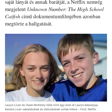
saját lányát és annak barátját, a Netflix nemrég
megjelent
Unknown Number: The High School
Catfish
című dokumentumfilmjében azonban
megtörte a hallgatását.
Lauryn Licari és Owen McKenny több mint egy éven át Lauryn édesanyja,
Kendra Licari zaklatásának és üldözésének voltak kitéve – Fotó: Netflix