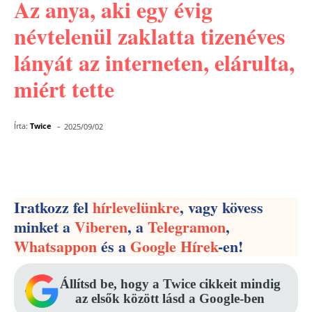
Az anya, aki egy évig
névtelenül zaklatta tizenéves
lányát az interneten, elárulta,
miért tette
-
Írta:
Twice
2025/09/02
Facebook
Pinterest
WhatsApp
Iratkozz fel
hírlevelünkre
, vagy kövess
minket a
Viberen
, a
Telegramon
,
Whatsappon
és a
Google Hírek
-en!
Állítsd be, hogy a Twice cikkeit mindig
az elsők között lásd a Google-ben