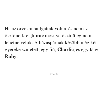
Ha az orvosra hallgattak volna, és nem az
Jamie
ösztöneikre,
most valószínűleg nem
lehetne velük. A házaspárnak később még két
Charlie
gyereke született, egy fiú,
, és egy lány,
Ruby
.
Hirdetés
Facebook
Pinterest
WhatsApp