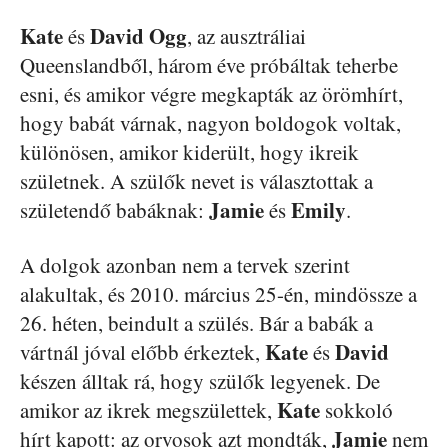
Kate
David Ogg
és
, az ausztráliai
Queenslandből, három éve próbáltak teherbe
esni, és amikor végre megkapták az örömhírt,
hogy babát várnak, nagyon boldogok voltak,
különösen, amikor kiderült, hogy ikreik
születnek. A szülők nevet is választottak a
Jamie
Emily
születendő babáknak:
és
.
A dolgok azonban nem a tervek szerint
alakultak, és 2010. március 25-én, mindössze a
26. héten, beindult a szülés. Bár a babák a
Kate
David
vártnál jóval előbb érkeztek,
és
készen álltak rá, hogy szülők legyenek. De
Kate
amikor az ikrek megszülettek,
sokkoló
Jamie
hírt kapott: az orvosok azt mondták,
nem