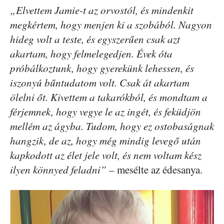
„Elvettem Jamie-t az orvostól, és mindenkit
megkértem, hogy menjen ki a szobából. Nagyon
hideg volt a teste, és egyszerűen csak azt
akartam, hogy felmelegedjen. Évek óta
próbálkoztunk, hogy gyerekünk lehessen, és
iszonyú bűntudatom volt. Csak át akartam
ölelni őt. Kivettem a takarókból, és mondtam a
férjemnek, hogy vegye le az ingét, és feküdjön
mellém az ágyba. Tudom, hogy ez ostobaságnak
hangzik, de az, hogy még mindig levegő után
kapkodott az élet jele volt, és nem voltam kész
ilyen könnyed feladni”
– mesélte az édesanya.