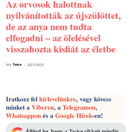
Az orvosok halottnak
nyilvánították az újszülöttet,
de az anya nem tudta
elfogadni – az ölelésével
visszahozta kisfiát az életbe
-
Írta:
Twice
2021/10/25
Facebook
Pinterest
WhatsApp
Iratkozz fel
hírlevelünkre
, vagy kövess
minket a
Viberen
, a
Telegramon
,
Whatsappon
és a
Google Hírek
-en!
Állítsd be, hogy a Twice cikkeit mindig