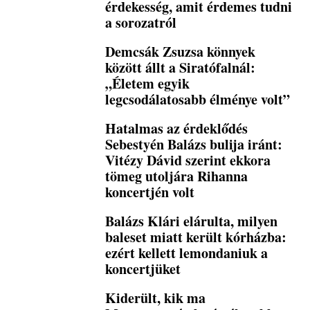
érdekesség, amit érdemes tudni
a sorozatról
Demcsák Zsuzsa könnyek
között állt a Siratófalnál:
„Életem egyik
legcsodálatosabb élménye volt”
Hatalmas az érdeklődés
Sebestyén Balázs bulija iránt:
Vitézy Dávid szerint ekkora
tömeg utoljára Rihanna
koncertjén volt
Balázs Klári elárulta, milyen
baleset miatt került kórházba:
ezért kellett lemondaniuk a
koncertjüket
Kiderült, kik ma