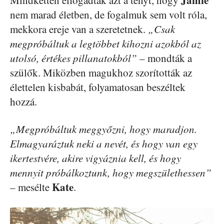
Jamie
Mindketten elfogadták azt a tényt, hogy
nem marad életben, de fogalmuk sem volt róla,
mekkora ereje van a szeretetnek.
„Csak
megpróbáltuk a legtöbbet kihozni azokból az
utolsó, értékes pillanatokból”
– mondták a
szülők. Miközben magukhoz szorították az
élettelen kisbabát, folyamatosan beszéltek
hozzá.
„Megpróbáltuk meggyőzni, hogy maradjon.
Elmagyaráztuk neki a nevét, és hogy van egy
ikertestvére, akire vigyáznia kell, és hogy
mennyit próbálkoztunk, hogy megszülethessen”
Kate
– mesélte
.