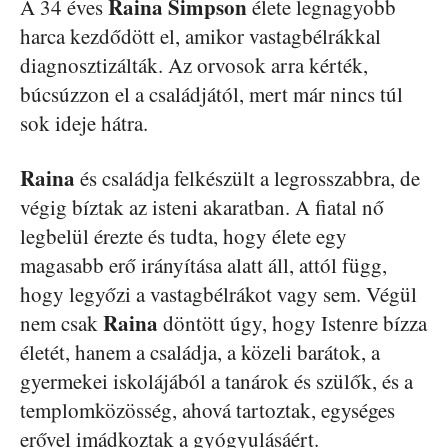
Raina Simpson
A 34 éves
élete legnagyobb
harca kezdődött el, amikor vastagbélrákkal
diagnosztizálták. Az orvosok arra kérték,
búcsúzzon el a családjától, mert már nincs túl
sok ideje hátra.
Raina
és családja felkészült a legrosszabbra, de
végig bíztak az isteni akaratban. A fiatal nő
legbelül érezte és tudta, hogy élete egy
magasabb erő irányítása alatt áll, attól függ,
hogy legyőzi a vastagbélrákot vagy sem. Végül
Raina
nem csak
döntött úgy, hogy Istenre bízza
életét, hanem a családja, a közeli barátok, a
gyermekei iskolájából a tanárok és szülők, és a
templomközösség, ahová tartoztak, egységes
erővel imádkoztak a gyógyulásáért.