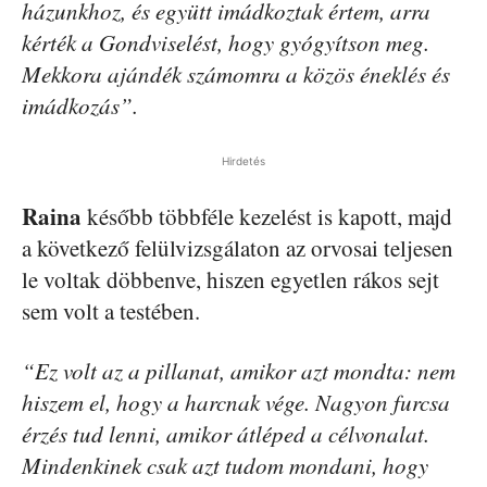
házunkhoz, és együtt imádkoztak értem, arra
kérték a Gondviselést, hogy gyógyítson meg.
Mekkora ajándék számomra a közös éneklés és
imádkozás”.
Hirdetés
Raina
később többféle kezelést is kapott, majd
a következő felülvizsgálaton az orvosai teljesen
le voltak döbbenve, hiszen egyetlen rákos sejt
sem volt a testében.
“Ez volt az a pillanat, amikor azt mondta: nem
hiszem el, hogy a harcnak vége. Nagyon furcsa
érzés tud lenni, amikor átléped a célvonalat.
Mindenkinek csak azt tudom mondani, hogy