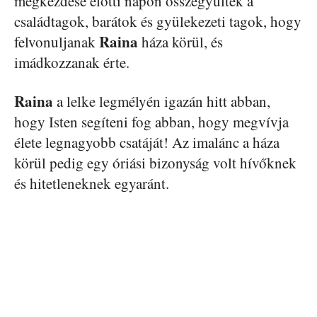
megkezdése előtti napon összegyűltek a
családtagok, barátok és gyülekezeti tagok, hogy
Raina
felvonuljanak
háza körül, és
imádkozzanak érte.
Raina
a lelke legmélyén igazán hitt abban,
hogy Isten segíteni fog abban, hogy megvívja
élete legnagyobb csatáját! Az imalánc a háza
körül pedig egy óriási bizonyság volt hívőknek
és hitetleneknek egyaránt.