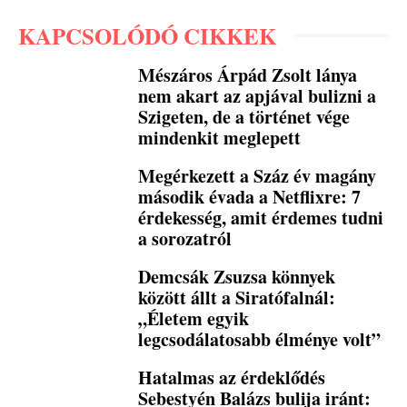
KAPCSOLÓDÓ CIKKEK
Mészáros Árpád Zsolt lánya
nem akart az apjával bulizni a
Szigeten, de a történet vége
mindenkit meglepett
Megérkezett a Száz év magány
második évada a Netflixre: 7
érdekesség, amit érdemes tudni
a sorozatról
Demcsák Zsuzsa könnyek
között állt a Siratófalnál:
„Életem egyik
legcsodálatosabb élménye volt”
Hatalmas az érdeklődés
Sebestyén Balázs bulija iránt: