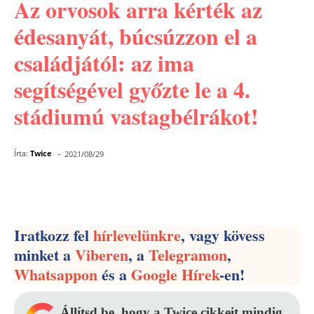
Az orvosok arra kérték az
édesanyát, búcsúzzon el a
családjától: az ima
segítségével győzte le a 4.
stádiumú vastagbélrákot!
-
Írta:
Twice
2021/08/29
Facebook
Pinterest
WhatsApp
Iratkozz fel
hírlevelünkre
, vagy kövess
minket a
Viberen
, a
Telegramon
,
Whatsappon
és a
Google Hírek
-en!
Állítsd be, hogy a Twice cikkeit mindig