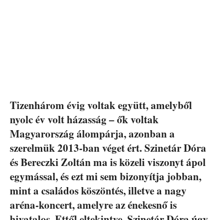
Tizenhárom évig voltak együtt, amelyből
nyolc év volt házasság – ők voltak
Magyarország álompárja, azonban a
szerelmük 2013-ban véget ért. Szinetár Dóra
és Bereczki Zoltán ma is közeli viszonyt ápol
egymással, és ezt mi sem bizonyítja jobban,
mint a családos köszöntés, illetve a nagy
aréna-koncert, amelyre az énekesnő is
hivatalos. Ettől eltekintve, Szinetár Dóra úgy