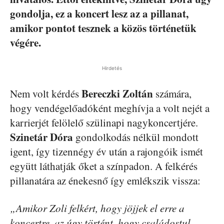
gondolja, ez a koncert lesz az a pillanat,
amikor pontot tesznek a közös történetük
végére.
Hirdetés
Bereczki Zoltán
Nem volt kérdés
számára,
hogy vendégelőadóként meghívja a volt nejét a
karrierjét felölelő szülinapi nagykoncertjére.
Szinetár Dóra
gondolkodás nélkül mondott
igent, így tizennégy év után a rajongóik ismét
együtt láthatják őket a színpadon. A felkérés
pillanatára az énekesnő így emlékszik vissza:
„Amikor Zoli felkért, hogy jöjjek el erre a
koncertre, az úgy történt, hogy családostul