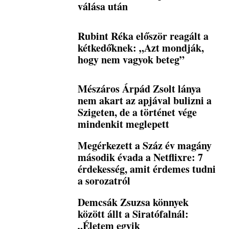
válása után
Rubint Réka először reagált a
kétkedőknek: „Azt mondják,
hogy nem vagyok beteg”
Mészáros Árpád Zsolt lánya
nem akart az apjával bulizni a
Szigeten, de a történet vége
mindenkit meglepett
Megérkezett a Száz év magány
második évada a Netflixre: 7
érdekesség, amit érdemes tudni
a sorozatról
Demcsák Zsuzsa könnyek
között állt a Siratófalnál:
„Életem egyik