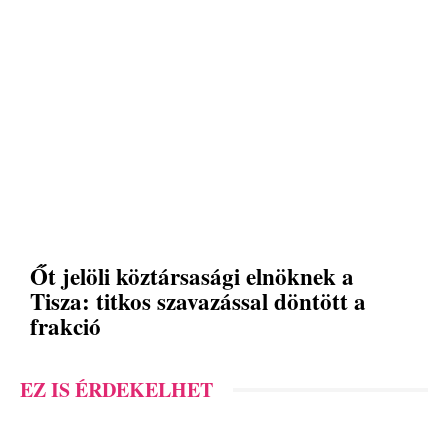
Őt jelöli köztársasági elnöknek a
Tisza: titkos szavazással döntött a
frakció
EZ IS ÉRDEKELHET