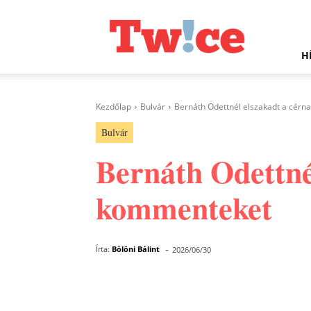
Twice.hu
H
Kezdőlap
Bulvár
Bernáth Odettnél elszakadt a cérn
Bulvár
Bernáth Odettnél
kommenteket
-
Írta:
Bölöni Bálint
2026/06/30
Facebook
Megosztás