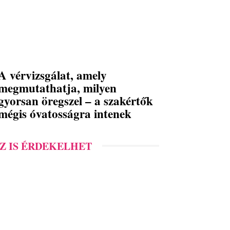
A vérvizsgálat, amely
megmutathatja, milyen
gyorsan öregszel – a szakértők
mégis óvatosságra intenek
Z IS ÉRDEKELHET