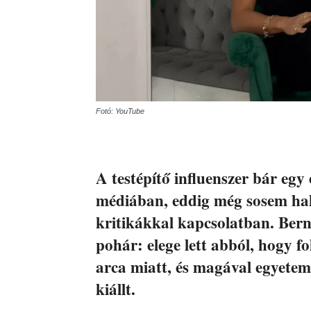
Fotó: YouTube
A testépítő influenszer bár egy 
médiában, eddig még sosem hal
kritikákkal kapcsolatban. Bern
pohár: elege lett abból, hogy f
arca miatt, és magával egyetemb
kiállt.