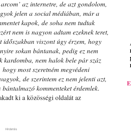
 arcom’ az internetre, de azt gondolom,
agyok jelen a social médiában, már a
ommentet kapok, de soha nem tudtak
zért nem is nagyon adtam ezeknek teret,
t időszakban viszont úgy érzem, hogy
nnyire sokan bántanak, pedig ez nem
k kardomba, nem halok bele pár száz
, hogy most szeretném megvédeni
agyok, de szerintem ez nem jelenti azt,
E
s bántalmazó kommenteket érdemlek.
akadt ki a közösségi oldalát az
Hirdetés