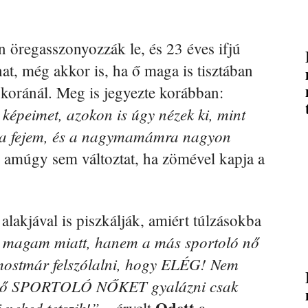
n öregasszonyozzák le, és 23 éves ifjú
hat, még akkor is, ha ő maga is tisztában
 koránál. Meg is jegyezte korábban:
 képeimet, azokon is úgy nézek ki, mint
 a fejem, és a nagymamámra nagyon
 amúgy sem változtat, ha zömével kapja a
alakjával is piszkálják, amiért túlzásokba
 magam miatt, hanem a más sportoló nő
 mostmár felszólalni, hogy ELÉG! Nem
enő SPORTOLÓ NŐKET gyalázni csak
 neked tetszik!”