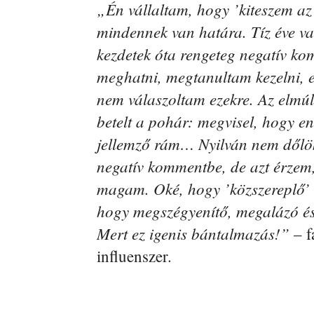
„Én vállaltam, hogy ’kiteszem az
mindennek van határa. Tíz éve v
kezdetek óta rengeteg negatív k
meghatni, megtanultam kezelni, e
nem válaszoltam ezekre. Az elmúl
betelt a pohár: megvisel, hogy e
jellemző rám… Nyilván nem dőlö
negatív kommentbe, de azt érzem
magam. Oké, hogy ’közszereplő’ v
hogy megszégyenítő, megalázó é
Mert ez igenis bántalmazás!”
– f
influenszer.