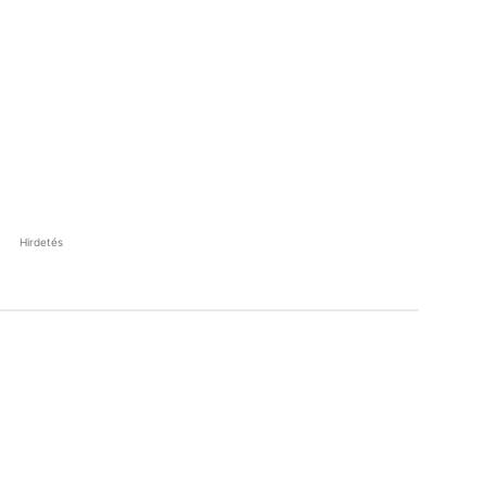
Hirdetés
Pinterest
WhatsApp
Email