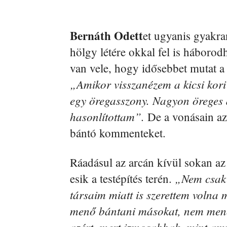
Bernáth Odett
et ugyanis gyakra
hölgy létére okkal fel is háborod
van vele, hogy idősebbet mutat a
„Amikor visszanézem a kicsi kori
egy öregasszony. Nagyon öreges
hasonlítottam”.
De a vonásain az
bántó kommenteket.
Ráadásul az arcán kívül sokan az 
„Nem csak
esik a testépítés terén.
társaim miatt is szerettem volna
menő bántani másokat, nem m
azért, mert izmosabbak, mint ami