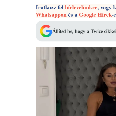
Iratkozz fel
hírlevelünkre
, vagy 
Whatsappon
és a
Google Hírek
-
Állítsd be, hogy a Twice cikke