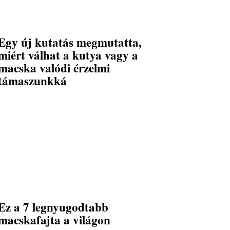
Egy új kutatás megmutatta,
miért válhat a kutya vagy a
macska valódi érzelmi
támaszunkká
Ez a 7 legnyugodtabb
macskafajta a világon