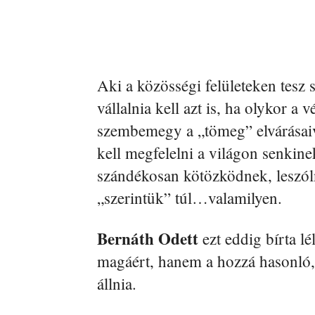
Aki a közösségi felületeken tesz
vállalnia kell azt is, ha olykor a
szembemegy a „tömeg” elvárásaiv
kell megfelelni a világon senkin
szándékosan kötözködnek, leszóln
„szerintük” túl…valamilyen.
Bernáth Odett
ezt eddig bírta l
magáért, hanem a hozzá hasonló, te
állnia.