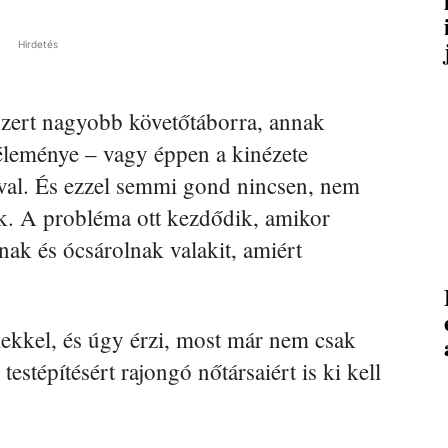
Hirdetés
 szert nagyobb követőtáborra, annak
 véleménye – vagy éppen a kinézete
al. És ezzel semmi gond nincsen, nem
ek. A probléma ott kezdődik, amikor
ak és ócsárolnak valakit, amiért
élekkel, és úgy érzi, most már nem csak
stépítésért rajongó nőtársaiért is ki kell