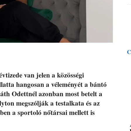
C
évtizede van jelen a közösségi
latta hangosan a véleményét a bántó
áth Odettnél azonban most betelt a
olyton megszólják a testalkata és az
en a sportoló nőtársai mellett is