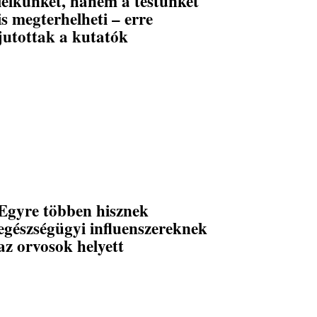
lelkünket, hanem a testünket
is megterhelheti – erre
jutottak a kutatók
Egyre többen hisznek
egészségügyi influenszereknek
az orvosok helyett