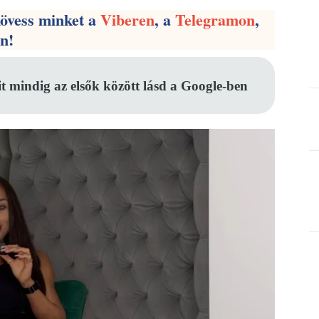
kövess minket a
Viberen
, a
Telegramon
,
en!
it mindig az elsők között lásd a Google-ben