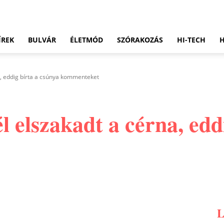
ÍREK
BULVÁR
ÉLETMÓD
SZÓRAKOZÁS
HI-TECH
a, eddig bírta a csúnya kommenteket
 elszakadt a cérna, edd
Pinterest
WhatsApp
Email