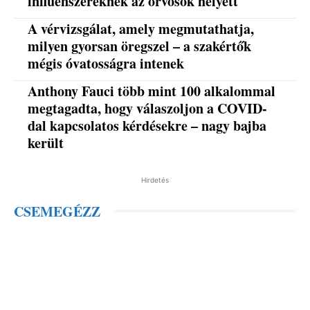
influenszereknek az orvosok helyett
A vérvizsgálat, amely megmutathatja,
milyen gyorsan öregszel – a szakértők
mégis óvatosságra intenek
Anthony Fauci több mint 100 alkalommal
megtagadta, hogy válaszoljon a COVID-
dal kapcsolatos kérdésekre – nagy bajba
került
Hirdetés
CSEMEGÉZZ