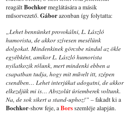
Bochkor
reagált
meglátására a másik
Gábor
műsorvezető.
azonban így folytatta:
„Lehet bennünket provokálni, L. László
humorista, de akkor szívesen mesélünk
dolgokat. Mindenkinek görcsbe rándul az ökle
egyébként, amikor L. László humorista
nyilatkozik rólunk, mert mindenki ebben a
csapatban tudja, hogy mit művelt itt, szépen
csendben… Lehet interjúkat adogatni, de akkor
elkezdjük mi is… Abszolút úriemberek voltunk.
Na, de sok sikert a stand-uphoz!”
– fakadt ki a
Bochkor
Bors
-show feje, a
szemléje alapján.