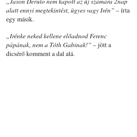
„Jason Derulo nem kapott az új szàmàra 2nap
alatt ennyi megtekintést, ügyes vagy Irén”
– írta
egy másik.
„Irénke neked kellene előadnod Ferenc
pápának, nem a Tóth Gabinak!”
– jött a
dicsérő komment a dal alá.