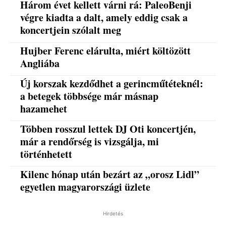
Három évet kellett várni rá: PaleoBenji
végre kiadta a dalt, amely eddig csak a
koncertjein szólalt meg
Hujber Ferenc elárulta, miért költözött
Angliába
Új korszak kezdődhet a gerincműtéteknél:
a betegek többsége már másnap
hazamehet
Többen rosszul lettek DJ Oti koncertjén,
már a rendőrség is vizsgálja, mi
történhetett
Kilenc hónap után bezárt az „orosz Lidl”
egyetlen magyarországi üzlete
Hirdetés