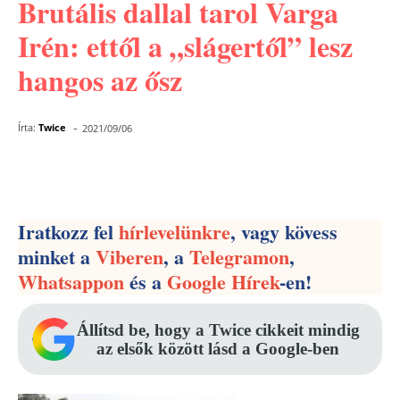
Brutális dallal tarol Varga
Irén: ettől a „slágertől” lesz
hangos az ősz
-
Írta:
Twice
2021/09/06
Facebook
Pinterest
WhatsApp
Iratkozz fel
hírlevelünkre
, vagy kövess
minket a
Viberen
, a
Telegramon
,
Whatsappon
és a
Google Hírek
-en!
Állítsd be, hogy a Twice cikkeit mindig
az elsők között lásd a Google-ben