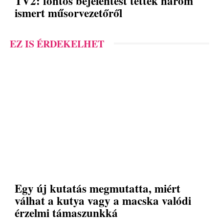
TV2: fontos bejelentést tettek három
ismert műsorvezetőről
EZ IS ÉRDEKELHET
Egy új kutatás megmutatta, miért
válhat a kutya vagy a macska valódi
érzelmi támaszunkká