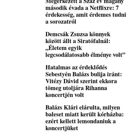
Megérkezett a Száz év magány
második évada a Netflixre: 7
érdekesség, amit érdemes tudni
a sorozatról
Demcsák Zsuzsa könnyek
között állt a Siratófalnál:
„Életem egyik
legcsodálatosabb élménye volt”
Hatalmas az érdeklődés
Sebestyén Balázs bulija iránt:
Vitézy Dávid szerint ekkora
tömeg utoljára Rihanna
koncertjén volt
Balázs Klári elárulta, milyen
baleset miatt került kórházba:
ezért kellett lemondaniuk a
koncertjüket