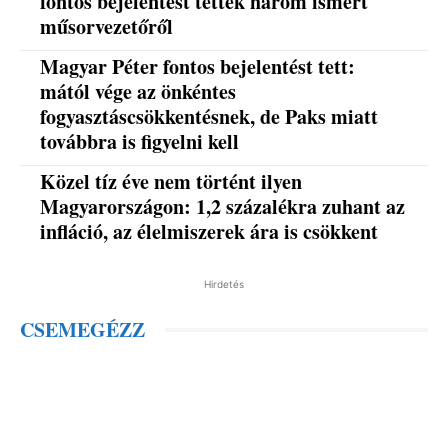
fontos bejelentést tettek három ismert
műsorvezetőről
Magyar Péter fontos bejelentést tett:
mától vége az önkéntes
fogyasztáscsökkentésnek, de Paks miatt
továbbra is figyelni kell
Közel tíz éve nem történt ilyen
Magyarországon: 1,2 százalékra zuhant az
infláció, az élelmiszerek ára is csökkent
Hirdetés
CSEMEGÉZZ