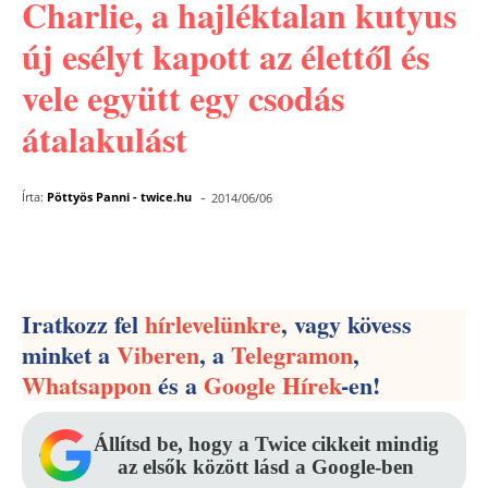
Charlie, a hajléktalan kutyus
új esélyt kapott az élettől és
vele együtt egy csodás
átalakulást
-
Írta:
Pöttyös Panni - twice.hu
2014/06/06
Facebook
Pinterest
WhatsApp
Iratkozz fel
hírlevelünkre
, vagy kövess
minket a
Viberen
, a
Telegramon
,
Whatsappon
és a
Google Hírek
-en!
Állítsd be, hogy a Twice cikkeit mindig
az elsők között lásd a Google-ben