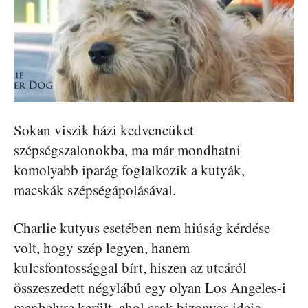
Sokan viszik házi kedvencüket
szépségszalonokba, ma már mondhatni
komolyabb iparág foglalkozik a kutyák,
macskák szépségápolásával.
Charlie kutyus esetében nem hiúság kérdése
volt, hogy szép legyen, hanem
kulcsfontossággal bírt, hiszen az utcáról
összeszedett négylábú egy olyan Los Angeles-i
menhelyre került, ahol csak bizonyos ideig