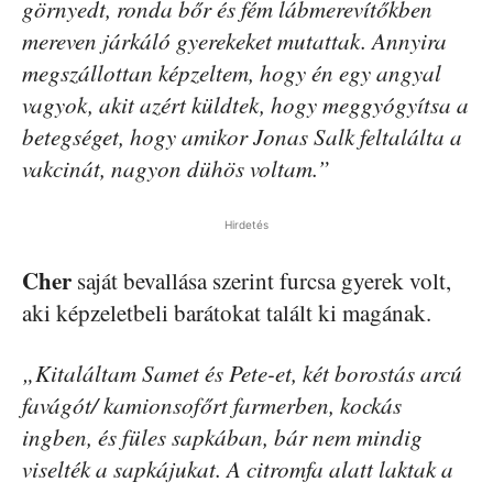
görnyedt, ronda bőr és fém lábmerevítőkben
mereven járkáló gyerekeket mutattak. Annyira
megszállottan képzeltem, hogy én egy angyal
vagyok, akit azért küldtek, hogy meggyógyítsa a
betegséget, hogy amikor Jonas Salk feltalálta a
vakcinát, nagyon dühös voltam.”
Hirdetés
Cher
saját bevallása szerint furcsa gyerek volt,
aki képzeletbeli barátokat talált ki magának.
„Kitaláltam Samet és Pete-et, két borostás arcú
favágót/ kamionsofőrt farmerben, kockás
ingben, és füles sapkában, bár nem mindig
viselték a sapkájukat. A citromfa alatt laktak a