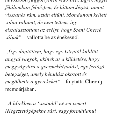
félálomban felnéztem, és láttam Jézust, amint
visszanéz rám, aztán eltűnt. Mondanom kellett
volna valamit, de nem tettem, így
elszalasztottam az esélyt, hogy Szent Cherré
váljak”
– vallotta be az énekesnő.
„Úgy döntöttem, hogy egy Istentől küldött
angyal vagyok, akinek az a küldetése, hogy
meggyógyítsa a gyermekbénulást, egy fertőző
betegséget, amely bénulást okozott és
Cher
megölhette a gyerekeket”
– folytatta
új
memoárjában.
„A hírekben a ‘vastüdő’ néven ismert
lélegeztetőgépekbe zárt, vagy formátlanul