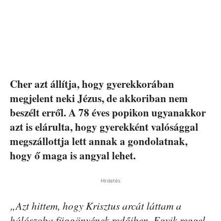
Cher azt állítja, hogy gyerekkorában
megjelent neki Jézus, de akkoriban nem
beszélt erről. A 78 éves popikon ugyanakkor
azt is elárulta, hogy gyerekként valósággal
megszállottja lett annak a gondolatnak,
hogy ő maga is angyal lehet.
Hirdetés
„Azt hittem, hogy Krisztus arcát láttam a
hálószoba függönyének redőiben. Egyik reggel