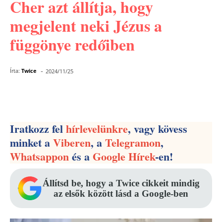
Cher azt állítja, hogy
megjelent neki Jézus a
függönye redőiben
-
Írta:
Twice
2024/11/25
Facebook
Pinterest
WhatsApp
Iratkozz fel
hírlevelünkre
, vagy kövess
minket a
Viberen
, a
Telegramon
,
Whatsappon
és a
Google Hírek
-en!
Állítsd be, hogy a Twice cikkeit mindig
az elsők között lásd a Google-ben