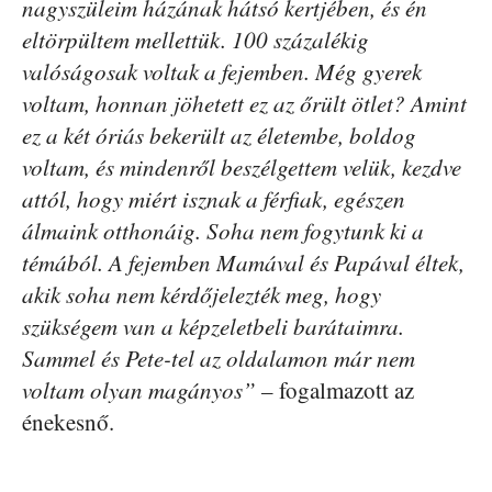
nagyszüleim házának hátsó kertjében, és én
eltörpültem mellettük. 100 százalékig
valóságosak voltak a fejemben. Még gyerek
voltam, honnan jöhetett ez az őrült ötlet? Amint
ez a két óriás bekerült az életembe, boldog
voltam, és mindenről beszélgettem velük, kezdve
attól, hogy miért isznak a férfiak, egészen
álmaink otthonáig. Soha nem fogytunk ki a
témából. A fejemben Mamával és Papával éltek,
akik soha nem kérdőjelezték meg, hogy
szükségem van a képzeletbeli barátaimra.
Sammel és Pete-tel az oldalamon már nem
voltam olyan magányos” –
fogalmazott az
énekesnő.