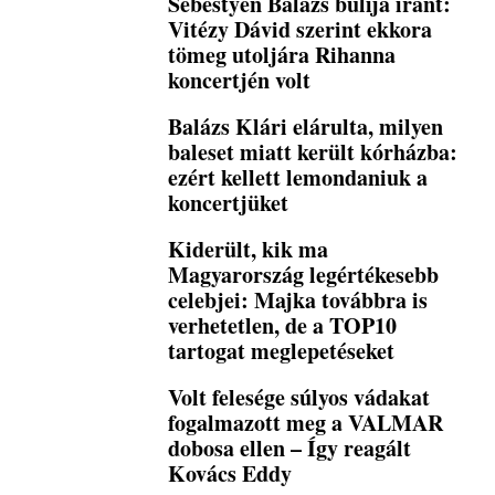
Sebestyén Balázs bulija iránt:
Vitézy Dávid szerint ekkora
tömeg utoljára Rihanna
koncertjén volt
Balázs Klári elárulta, milyen
baleset miatt került kórházba:
ezért kellett lemondaniuk a
koncertjüket
Kiderült, kik ma
Magyarország legértékesebb
celebjei: Majka továbbra is
verhetetlen, de a TOP10
tartogat meglepetéseket
Volt felesége súlyos vádakat
fogalmazott meg a VALMAR
dobosa ellen – Így reagált
Kovács Eddy