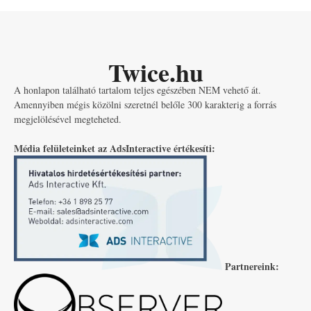
Twice.hu
A honlapon található tartalom teljes egészében NEM vehető át.
Amennyiben mégis közölni szeretnél belőle 300 karakterig a forrás
megjelölésével megteheted.
Média felületeinket az AdsInteractive értékesíti:
Partnereink: