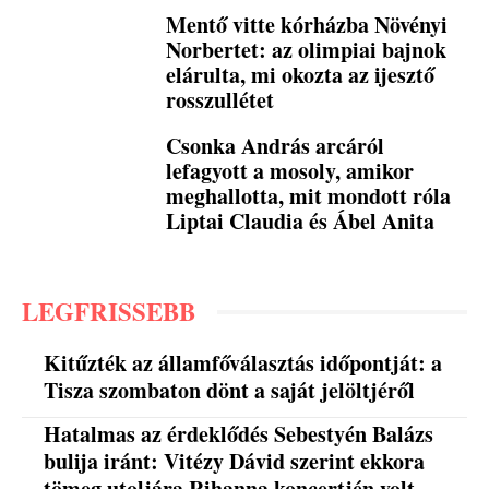
Mentő vitte kórházba Növényi
Norbertet: az olimpiai bajnok
elárulta, mi okozta az ijesztő
rosszullétet
Csonka András arcáról
lefagyott a mosoly, amikor
meghallotta, mit mondott róla
Liptai Claudia és Ábel Anita
LEGFRISSEBB
Kitűzték az államfőválasztás időpontját: a
Tisza szombaton dönt a saját jelöltjéről
Hatalmas az érdeklődés Sebestyén Balázs
bulija iránt: Vitézy Dávid szerint ekkora
tömeg utoljára Rihanna koncertjén volt