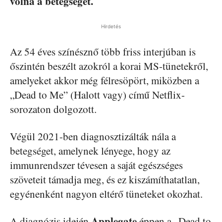
volna a betegséget.
Hirdetés
Az 54 éves színésznő több friss interjúban is
őszintén beszélt azokról a korai MS-tünetekről,
amelyeket akkor még félresöpört, miközben a
„Dead to Me” (Halott vagy) című Netflix-
sorozaton dolgozott.
Végül 2021-ben diagnosztizálták nála a
betegséget, amelynek lényege, hogy az
immunrendszer tévesen a saját egészséges
szöveteit támadja meg, és ez kiszámíthatatlan,
egyénenként nagyon eltérő tüneteket okozhat.
Applegate
A diagnózis idején
éppen a „Dead to