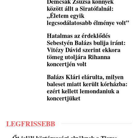
Demcsák Zsuzsa könnyek
között állt a Siratófalnál:
„Életem egyik
legcsodálatosabb élménye volt”
Hatalmas az érdeklődés
Sebestyén Balázs bulija iránt:
Vitézy Dávid szerint ekkora
tömeg utoljára Rihanna
koncertjén volt
Balázs Klári elárulta, milyen
baleset miatt került kórházba:
ezért kellett lemondaniuk a
koncertjüket
LEGFRISSEBB