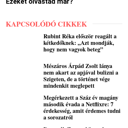
Ezeket olvastad már?
KAPCSOLÓDÓ CIKKEK
Rubint Réka először reagált a
kétkedőknek: „Azt mondják,
hogy nem vagyok beteg”
Mészáros Árpád Zsolt lánya
nem akart az apjával bulizni a
Szigeten, de a történet vége
mindenkit meglepett
Megérkezett a Száz év magány
második évada a Netflixre: 7
érdekesség, amit érdemes tudni
a sorozatról