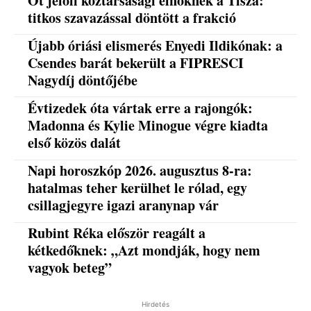
Őt jelöli köztársasági elnöknek a Tisza:
titkos szavazással döntött a frakció
Újabb óriási elismerés Enyedi Ildikónak: a
Csendes barát bekerült a FIPRESCI
Nagydíj döntőjébe
Évtizedek óta vártak erre a rajongók:
Madonna és Kylie Minogue végre kiadta
első közös dalát
Napi horoszkóp 2026. augusztus 8-ra:
hatalmas teher kerülhet le rólad, egy
csillagjegyre igazi aranynap vár
Rubint Réka először reagált a
kétkedőknek: „Azt mondják, hogy nem
vagyok beteg”
Hirdetés