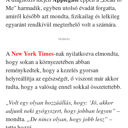
Me” harmadik, egyben utolsó évadát forgatta,
amiről később azt mondta, fizikailag és lelkileg
egyaránt rendkívül megterhelő volt a számára.
Hirdetés
New York Times
A
-nak nyilatkozva elmondta,
hogy sokan a környezetében abban
reménykedtek, hogy a kezelés gyorsan
helyreállítja az egészségét, ő viszont már akkor
tudta, hogy a valóság ennél sokkal összetettebb.
„Volt egy olyan hozzáállás, hogy: ‘Jó, akkor
adjunk neki gyógyszert, hogy jobban legyen”
–
mondta.
„De nincs olyan, hogy jobb lesz”
–
tette hozzá.