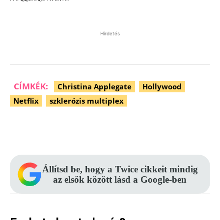
Hirdetés
CÍMKÉK:
Christina Applegate
Hollywood
Netflix
szklerózis multiplex
Facebook
Pinterest
WhatsApp
Állítsd be, hogy a Twice cikkeit mindig
az elsők között lásd a Google-ben