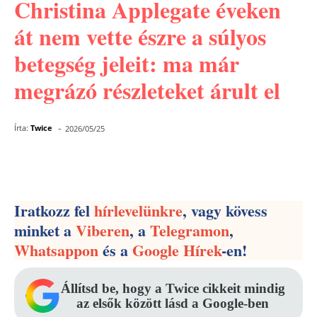
Christina Applegate éveken
át nem vette észre a súlyos
betegség jeleit: ma már
megrázó részleteket árult el
-
Írta:
Twice
2026/05/25
Facebook
Pinterest
WhatsApp
Iratkozz fel
hírlevelünkre
, vagy kövess
minket a
Viberen
, a
Telegramon
,
Whatsappon
és a
Google Hírek
-en!
Állítsd be, hogy a Twice cikkeit mindig
az elsők között lásd a Google-ben