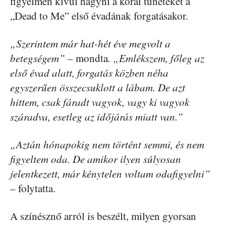
figyelmen kívül hagyni a korai tüneteket a
„Dead to Me” első évadának forgatásakor.
„Szerintem már hat-hét éve megvolt a
betegségem” –
mondta
. „Emlékszem, főleg az
első évad alatt, forgatás közben néha
egyszerűen összecsuklott a lábam. De azt
hittem, csak fáradt vagyok, vagy ki vagyok
száradva, esetleg az időjárás miatt van.”
„Aztán hónapokig nem történt semmi, és nem
figyeltem oda. De amikor ilyen súlyosan
jelentkezett, már kénytelen voltam odafigyelni”
– folytatta.
A színésznő arról is beszélt, milyen gyorsan