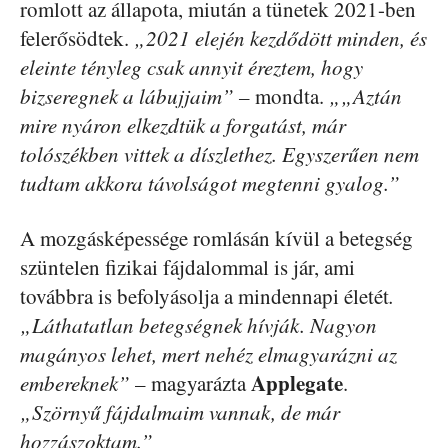
romlott az állapota, miután a tünetek 2021-ben
felerősödtek.
„2021 elején kezdődött minden, és
eleinte tényleg csak annyit éreztem, hogy
bizseregnek a lábujjaim” –
mondta.
„„Aztán
mire nyáron elkezdtük a forgatást, már
tolószékben vittek a díszlethez. Egyszerűen nem
tudtam akkora távolságot megtenni gyalog.”
A mozgásképessége romlásán kívül a betegség
szüntelen fizikai fájdalommal is jár, ami
továbbra is befolyásolja a mindennapi életét
.
„Láthatatlan betegségnek hívják. Nagyon
magányos lehet, mert nehéz elmagyarázni az
Applegate
embereknek”
– magyarázta
.
„Szörnyű fájdalmaim vannak, de már
hozzászoktam.”