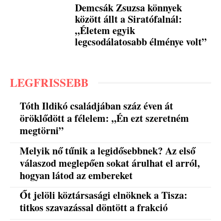
Demcsák Zsuzsa könnyek
között állt a Siratófalnál:
„Életem egyik
legcsodálatosabb élménye volt”
LEGFRISSEBB
Tóth Ildikó családjában száz éven át
öröklődött a félelem: „Én ezt szeretném
megtörni”
Melyik nő tűnik a legidősebbnek? Az első
válaszod meglepően sokat árulhat el arról,
hogyan látod az embereket
Őt jelöli köztársasági elnöknek a Tisza:
titkos szavazással döntött a frakció