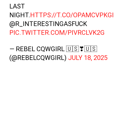
LAST
NIGHT.
HTTPS://T.CO/OPAMCVPKGI
@R_INTERESTINGASFUCK
PIC.TWITTER.COM/PIVRCLVK2G
— REBEL CQWGIRL 🇺🇸❣🇺🇸
(@REBELCQWGIRL)
JULY 18, 2025