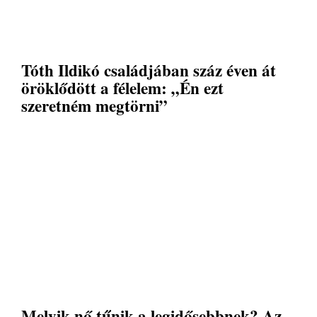
Tóth Ildikó családjában száz éven át
öröklődött a félelem: „Én ezt
szeretném megtörni”
Melyik nő tűnik a legidősebbnek? Az