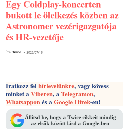
Egy Coldplay-koncerten
bukott le ölelkezés közben az
Astronomer vezérigazgatója
és HR-vezetője
-
Írta:
Twice
2025/07/18
Facebook
Pinterest
WhatsApp
Iratkozz fel
hírlevelünkre
, vagy kövess
minket a
Viberen
, a
Telegramon
,
Whatsappon
és a
Google Hírek
-en!
Állítsd be, hogy a Twice cikkeit mindig
az elsők között lásd a Google-ben