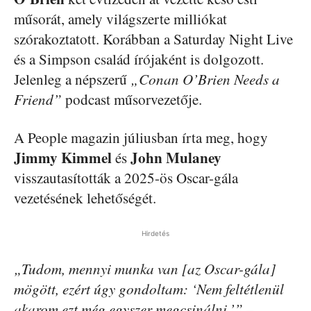
műsorát, amely világszerte milliókat
szórakoztatott. Korábban a Saturday Night Live
és a Simpson család írójaként is dolgozott.
Jelenleg a népszerű
„Conan O’Brien Needs a
Friend”
podcast műsorvezetője.
A People magazin júliusban írta meg, hogy
Jimmy Kimmel
John Mulaney
és
visszautasították a 2025-ös Oscar-gála
vezetésének lehetőségét.
Hirdetés
„Tudom, mennyi munka van [az Oscar-gála]
mögött, ezért úgy gondoltam: ‘Nem feltétlenül
akarom ezt még egyszer megcsinálni.’”
–