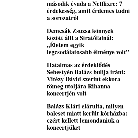
második évada a Netflixre: 7
érdekesség, amit érdemes tudni
a sorozatról
Demcsák Zsuzsa könnyek
között állt a Siratófalnál:
„Életem egyik
legcsodálatosabb élménye volt”
Hatalmas az érdeklődés
Sebestyén Balázs bulija iránt:
Vitézy Dávid szerint ekkora
tömeg utoljára Rihanna
koncertjén volt
Balázs Klári elárulta, milyen
baleset miatt került kórházba:
ezért kellett lemondaniuk a
koncertjüket