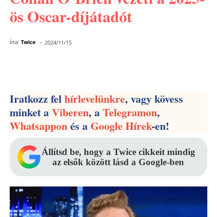
ös Oscar-díjátadót
-
Írta:
Twice
2024/11/15
Facebook
Pinterest
WhatsApp
Iratkozz fel
hírlevelünkre
, vagy kövess
minket a
Viberen
, a
Telegramon
,
Whatsappon
és a
Google Hírek
-en!
Állítsd be, hogy a Twice cikkeit mindig
az elsők között lásd a Google-ben