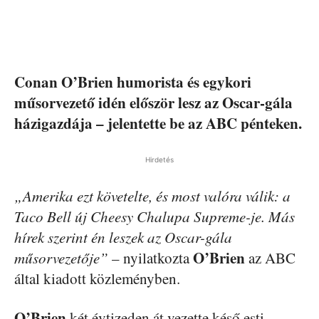
Conan O’Brien humorista és egykori
műsorvezető idén először lesz az Oscar-gála
házigazdája – jelentette be az ABC pénteken.
Hirdetés
„Amerika ezt követelte, és most valóra válik: a
Taco Bell új Cheesy Chalupa Supreme-je. Más
hírek szerint én leszek az Oscar-gála
O’Brien
műsorvezetője”
– nyilatkozta
az ABC
által kiadott közleményben.
O’Brien
két évtizeden át vezette késő esti