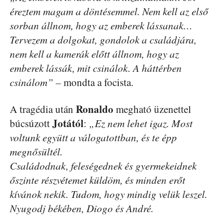
éreztem magam a döntésemmel. Nem kell az első
sorban állnom, hogy az emberek lássanak…
Tervezem a dolgokat, gondolok a családjára,
nem kell a kamerák előtt állnom, hogy az
emberek lássák, mit csinálok. A háttérben
csinálom” –
mondta a focista.
Ronaldo
A tragédia után
megható üzenettel
Jotától
búcsúzott
:
„Ez nem lehet igaz. Most
voltunk együtt a válogatottban, és te épp
megnősültél.
Családodnak, feleségednek és gyermekeidnek
őszinte részvétemet küldöm, és minden erőt
kívánok nekik. Tudom, hogy mindig velük leszel.
Nyugodj békében, Diogo és André.