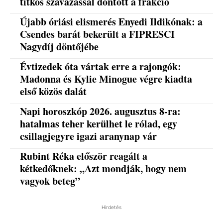
titkos szavazással döntött a frakció
Újabb óriási elismerés Enyedi Ildikónak: a
Csendes barát bekerült a FIPRESCI
Nagydíj döntőjébe
Évtizedek óta vártak erre a rajongók:
Madonna és Kylie Minogue végre kiadta
első közös dalát
Napi horoszkóp 2026. augusztus 8-ra:
hatalmas teher kerülhet le rólad, egy
csillagjegyre igazi aranynap vár
Rubint Réka először reagált a
kétkedőknek: „Azt mondják, hogy nem
vagyok beteg”
Hirdetés