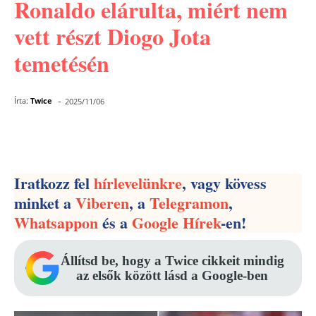
Ronaldo elárulta, miért nem
vett részt Diogo Jota
temetésén
-
Írta:
Twice
2025/11/06
Facebook
Pinterest
WhatsApp
Iratkozz fel
hírlevelünkre
, vagy kövess
minket a
Viberen
, a
Telegramon
,
Whatsappon
és a
Google Hírek
-en!
Állítsd be, hogy a Twice cikkeit mindig
az elsők között lásd a Google-ben