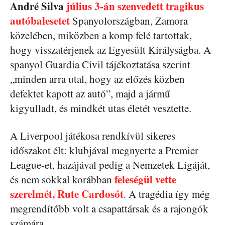
André Silva
július 3-án szenvedett tragikus
autóbalesetet
Spanyolországban, Zamora
közelében, miközben a komp felé tartottak,
hogy visszatérjenek az Egyesült Királyságba. A
spanyol Guardia Civil tájékoztatása szerint
„minden arra utal, hogy az előzés közben
defektet kapott az autó”, majd a jármű
kigyulladt, és mindkét utas életét vesztette.
A Liverpool játékosa rendkívül sikeres
időszakot élt: klubjával megnyerte a Premier
League-et, hazájával pedig a Nemzetek Ligáját,
feleségül vette
és nem sokkal korábban
szerelmét, Rute Cardosót
. A tragédia így még
megrendítőbb volt a csapattársak és a rajongók
számára.