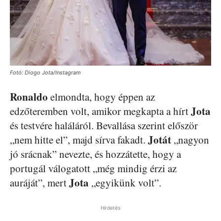
Fotó: Diogo Jota/Instagram
Ronaldo
elmondta, hogy éppen az
Jota
edzőteremben volt, amikor megkapta a hírt
és testvére haláláról. Bevallása szerint először
Jotát
„nem hitte el”, majd sírva fakadt.
„nagyon
jó srácnak” nevezte, és hozzátette, hogy a
portugál válogatott „még mindig érzi az
Jota
auráját”, mert
„egyikünk volt”.
Hirdetés