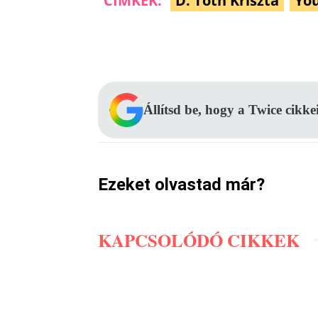
CÍMKÉK:
D. Tóth Kriszta
Yo
Facebook
Megosztás
Állítsd be, hogy a Twice cikke
Ezeket olvastad már?
KAPCSOLÓDÓ CIKKEK