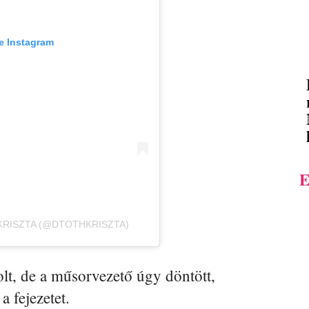
e Instagram
E
 KRISZTA (@DTOTHKRISZTA)
lt, de a műsorvezető úgy döntött,
a fejezetet.