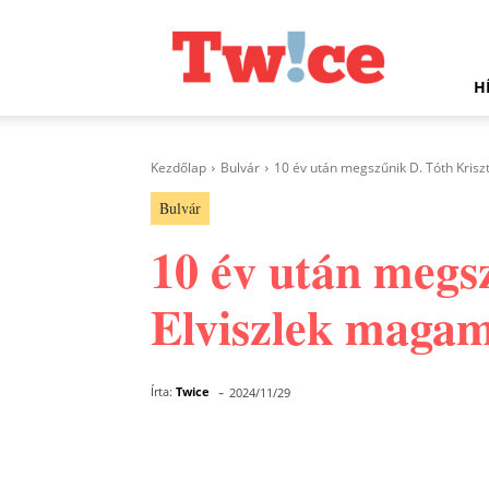
Twice.hu
H
Kezdőlap
Bulvár
10 év után megszűnik D. Tóth Kris
Bulvár
10 év után megs
Elviszlek maga
-
Írta:
Twice
2024/11/29
Facebook
Megosztás