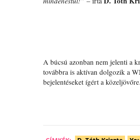
D. Tóth Kri
mindenestül!”
– írta
A búcsú azonban nem jelenti a k
továbbra is aktívan dolgozik a 
bejelentéseket ígért a közeljövőre