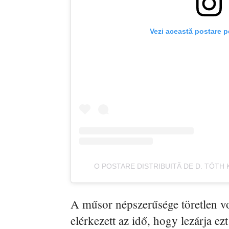
Vezi această postare p
O POSTARE DISTRIBUITĂ DE D. TÓTH
A műsor népszerűsége töretlen vo
elérkezett az idő, hogy lezárja ezt 