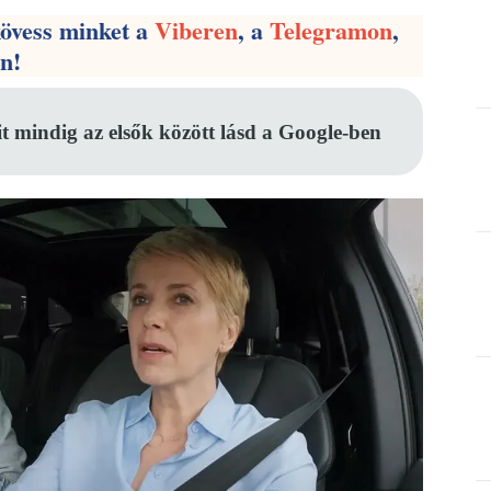
kövess minket a
Viberen
, a
Telegramon
,
en!
it mindig az elsők között lásd a Google-ben