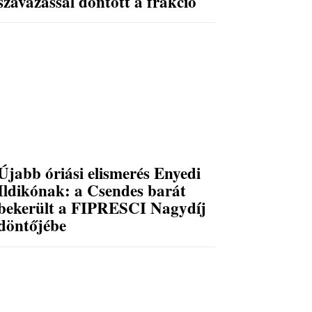
szavazással döntött a frakció
Újabb óriási elismerés Enyedi
Ildikónak: a Csendes barát
bekerült a FIPRESCI Nagydíj
döntőjébe