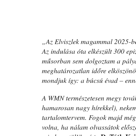
„Az Elviszlek magammal 2025-be
Az indulása óta elkészült 300 e
műsorban sem dolgoztam a pályá
meghatározatlan időre elköszönök 
mondjuk így: a búcsú évad – enn
A WMN természetesen megy továb
hamarosan nagy hírekkel), nekem
tartalomtervem. Fogok majd még í
volna, ha nálam olvassátok előszö