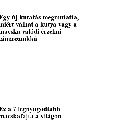
Egy új kutatás megmutatta,
miért válhat a kutya vagy a
macska valódi érzelmi
támaszunkká
Ez a 7 legnyugodtabb
macskafajta a világon