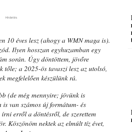
Hirdetés
n 10 éves lesz (ahogy a WMN maga is).
pizód. Ilyen hosszan egyhuzamban egy
m során. Úgy döntöttem, jövőre
tőle; a 2025-ös tavaszi lesz az utolsó,
ek megfelelően készülünk rá.
b (de még mennyire; jövünk is
 is van számos új formátum- és
rni erről a döntésről, de szerettem
r. Köszönöm nektek az elmúlt tíz évet,