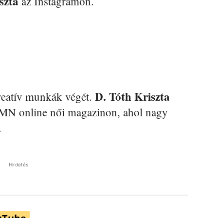
szta
az Instagramon.
D. Tóth Kriszta
reatív munkák végét.
WMN online női magazinon, ahol nagy
.
Hirdetés