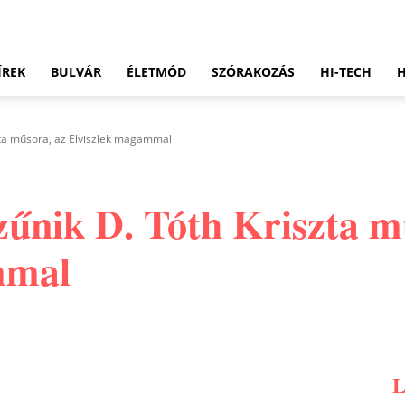
ÍREK
BULVÁR
ÉLETMÓD
SZÓRAKOZÁS
HI-TECH
zta műsora, az Elviszlek magammal
zűnik D. Tóth Kriszta m
mmal
Pinterest
WhatsApp
Email