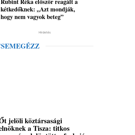
Rubint Réka először reagált a
kétkedőknek: „Azt mondják,
hogy nem vagyok beteg”
Hirdetés
CSEMEGÉZZ
Őt jelöli köztársasági
elnöknek a Tisza: titkos