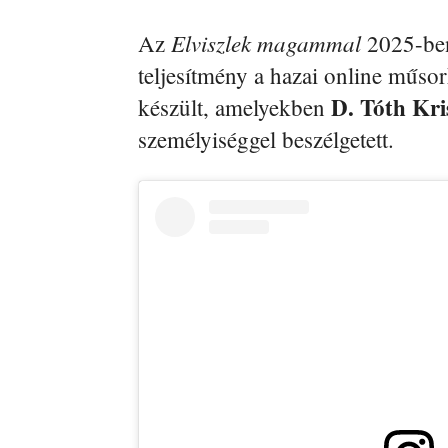
Elviszlek magammal
Az
2025-ben 
teljesítmény a hazai online műso
D. Tóth Kri
készült, amelyekben
személyiséggel beszélgetett.