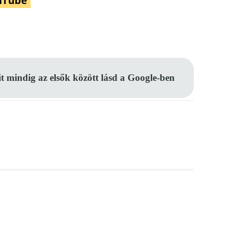
uTube
Pinterest
WhatsApp
Email
it mindig az elsők között lásd a Google-ben