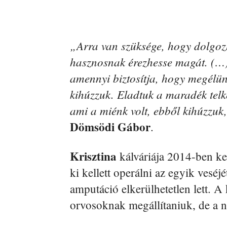
„Arra van szüksége, hogy dolgoz
hasznosnak érezhesse magát. (…)
amennyi biztosítja, hogy megélün
kihúzzuk. Eladtuk a maradék telke
ami a miénk volt, ebből kihúzzuk
Dömsödi Gábor
.
Krisztina
kálváriája 2014-ben ke
ki kellett operálni az egyik veséj
amputáció elkerülhetetlen lett. A 
orvosoknak megállítaniuk, de a n