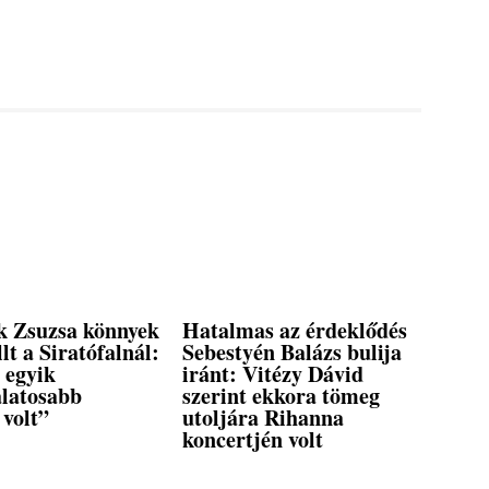
 Zsuzsa könnyek
Hatalmas az érdeklődés
llt a Siratófalnál:
Sebestyén Balázs bulija
 egyik
iránt: Vitézy Dávid
álatosabb
szerint ekkora tömeg
 volt”
utoljára Rihanna
koncertjén volt