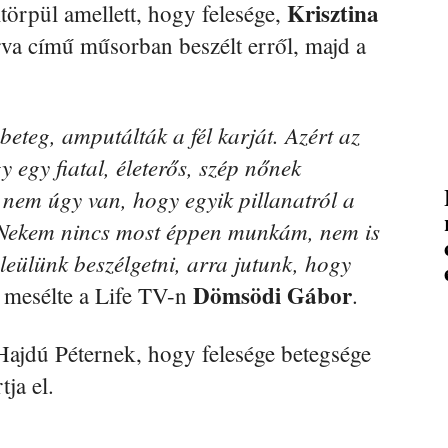
Krisztina
ltörpül amellett, hogy felesége,
va című műsorban beszélt erről, majd a
beteg, amputálták a fél karját. Azért az
 egy fiatal, életerős, szép nőnek
 nem úgy van, hogy egyik pillanatról a
. Nekem nincs most éppen munkám, nem is
 leülünk beszélgetni, arra jutunk, hogy
Dömsödi Gábor
 mesélte a Life TV-n
.
 Hajdú Péternek, hogy felesége betegsége
tja el.