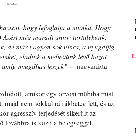
Hirdetés
hasson, hogy lefoglalja a munka. Hogy
 Azért még maradt annyi tartalékunk,
k, de már nagyon sok nincs, a nyugdíjig
inket, eladtuk a mellettünk lévő házat,
E
, amíg nyugdíjas leszek”
– magyarázta
zdődött, amikor egy orvosi műhiba miatt
ét, majd nem sokkal rá rákbeteg lett, és az
kór agresszív terjedését sikerült az
ő továbbra is küzd a betegséggel.