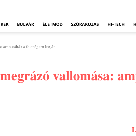
ÍREK
BULVÁR
ÉLETMÓD
SZÓRAKOZÁS
HI-TECH
 amputálták a feleségem karját
megrázó vallomása: amp
Pinterest
WhatsApp
Email