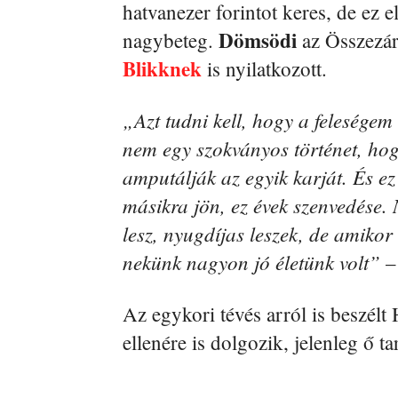
hatvanezer forintot keres, de ez e
Dömsödi
nagybeteg.
az Összezár
Blikknek
is nyilatkozott.
„Azt tudni kell, hogy a feleségem 
nem egy szokványos történet, hogy
amputálják az egyik karját. És ez
másikra jön, ez évek szenvedése
lesz, nyugdíjas leszek, de amikor
nekünk nagyon jó életünk volt”
–
Az egykori tévés arról is beszélt
ellenére is dolgozik, jelenleg ő tar