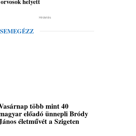
orvosok helyett
Hirdetés
SEMEGÉZZ
Vasárnap több mint 40
magyar előadó ünnepli Bródy
János életművét a Szigeten