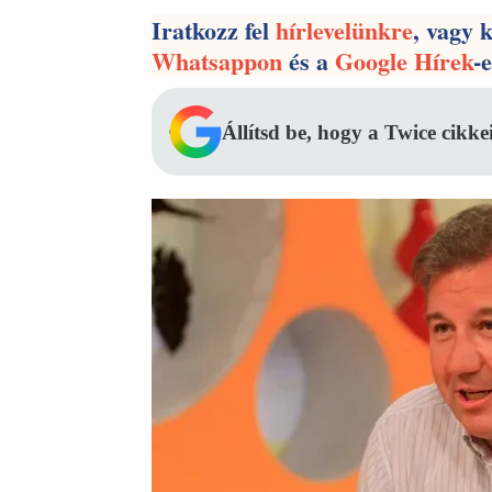
Iratkozz fel
hírlevelünkre
, vagy 
Whatsappon
és a
Google Hírek
-
Állítsd be, hogy a Twice cikke