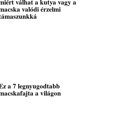
miért válhat a kutya vagy a
macska valódi érzelmi
támaszunkká
Ez a 7 legnyugodtabb
macskafajta a világon