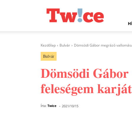
Twice.hu
H
Kezdőlap
Bulvár
Dömsödi Gábor megrázó vallomása:
Bulvár
Dömsödi Gábor 
feleségem karját
-
Írta:
Twice
2021/10/15
Facebook
Megosztás