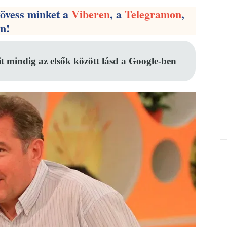
kövess minket a
Viberen
, a
Telegramon
,
en!
it mindig az elsők között lásd a Google-ben