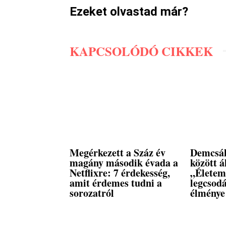
Ezeket olvastad már?
KAPCSOLÓDÓ CIKKEK
Megérkezett a Száz év
Demcsák
magány második évada a
között á
Netflixre: 7 érdekesség,
„Életem
amit érdemes tudni a
legcsod
sorozatról
élménye