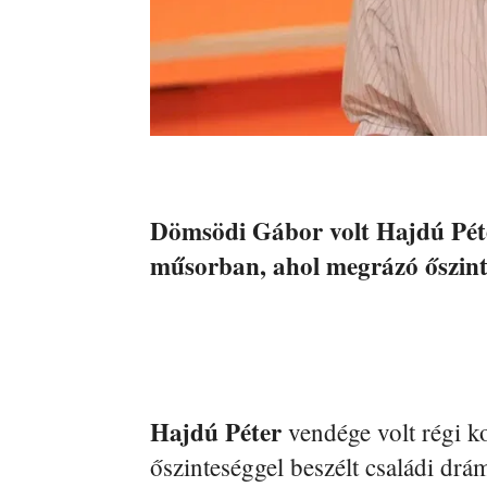
Dömsödi Gábor volt Hajdú Pét
műsorban, ahol megrázó őszinte
Hajdú Péter
vendége volt régi k
őszinteséggel beszélt családi drá