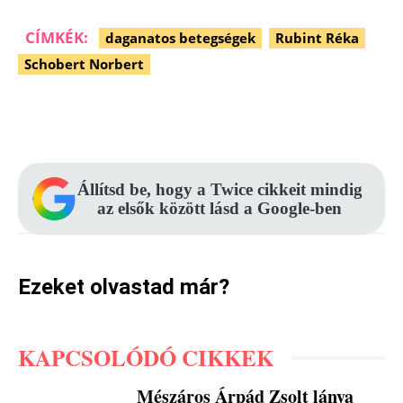
CÍMKÉK:
daganatos betegségek
Rubint Réka
Schobert Norbert
Facebook
Pinterest
WhatsApp
Állítsd be, hogy a Twice cikkeit mindig
az elsők között lásd a Google-ben
Ezeket olvastad már?
KAPCSOLÓDÓ CIKKEK
Mészáros Árpád Zsolt lánya