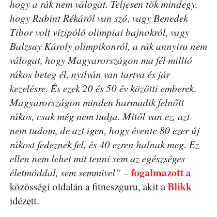
hogy a rák nem válogat. Teljesen tök mindegy,
hogy Rubint Rékáról van szó, vagy Benedek
Tibor volt vízipóló olimpiai bajnokról, vagy
Balzsay Károly olimpikonról, a rák annyira nem
válogat, hogy Magyarországon ma fél millió
rákos beteg él, nyilván van tartva és jár
kezelésre. És ezek 20 és 50 év közötti emberek.
Magyarországon minden harmadik felnőtt
rákos, csak még nem tudja. Mitől van ez, azt
nem tudom, de azt igen, hogy évente 80 ezer új
rákost fedeznek fel, és 40 ezren halnak meg. Ez
ellen nem lehet mit tenni sem az egészséges
fogalmazott
életmóddal, sem semmivel”
–
a
Blikk
közösségi oldalán a fitneszguru, akit a
idézett.