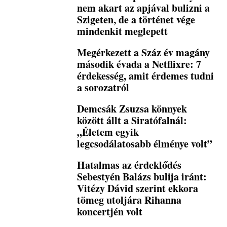
nem akart az apjával bulizni a
Szigeten, de a történet vége
mindenkit meglepett
Megérkezett a Száz év magány
második évada a Netflixre: 7
érdekesség, amit érdemes tudni
a sorozatról
Demcsák Zsuzsa könnyek
között állt a Siratófalnál:
„Életem egyik
legcsodálatosabb élménye volt”
Hatalmas az érdeklődés
Sebestyén Balázs bulija iránt:
Vitézy Dávid szerint ekkora
tömeg utoljára Rihanna
koncertjén volt