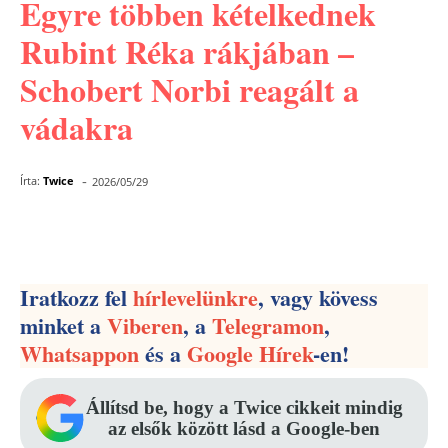
Egyre többen kételkednek
Rubint Réka rákjában –
Schobert Norbi reagált a
vádakra
-
Írta:
Twice
2026/05/29
Facebook
Pinterest
WhatsApp
Iratkozz fel
hírlevelünkre
, vagy kövess
minket a
Viberen
, a
Telegramon
,
Whatsappon
és a
Google Hírek
-en!
Állítsd be, hogy a Twice cikkeit mindig
az elsők között lásd a Google-ben