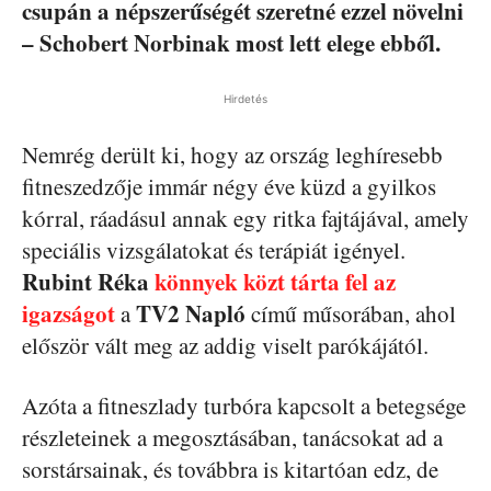
csupán a népszerűségét szeretné ezzel növelni
– Schobert Norbinak most lett elege ebből.
Hirdetés
Nemrég derült ki, hogy az ország leghíresebb
fitneszedzője immár négy éve küzd a gyilkos
kórral, ráadásul annak egy ritka fajtájával, amely
speciális vizsgálatokat és terápiát igényel.
Rubint Réka
könnyek közt tárta fel az
igazságot
TV2 Napló
a
című műsorában, ahol
először vált meg az addig viselt parókájától.
Azóta a fitneszlady turbóra kapcsolt a betegsége
részleteinek a megosztásában, tanácsokat ad a
sorstársainak, és továbbra is kitartóan edz, de