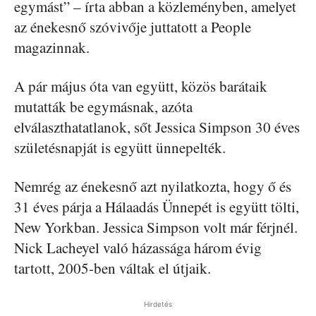
egymást” – írta abban a közleményben, amelyet
az énekesnő szóvivője juttatott a People
magazinnak.
A pár május óta van együtt, közös barátaik
mutatták be egymásnak, azóta
elválaszthatatlanok, sőt Jessica Simpson 30 éves
születésnapját is együtt ünnepelték.
Nemrég az énekesnő azt nyilatkozta, hogy ő és
31 éves párja a Hálaadás Ünnepét is együtt tölti,
New Yorkban. Jessica Simpson volt már férjnél.
Nick Lacheyel való házassága három évig
tartott, 2005-ben váltak el útjaik.
Hirdetés