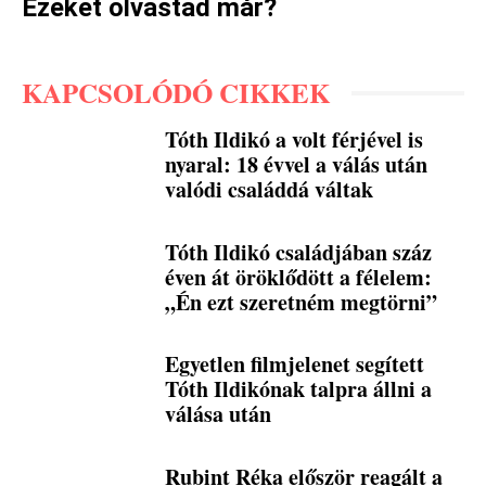
Ezeket olvastad már?
KAPCSOLÓDÓ CIKKEK
Tóth Ildikó a volt férjével is
nyaral: 18 évvel a válás után
valódi családdá váltak
Tóth Ildikó családjában száz
éven át öröklődött a félelem:
„Én ezt szeretném megtörni”
Egyetlen filmjelenet segített
Tóth Ildikónak talpra állni a
válása után
Rubint Réka először reagált a