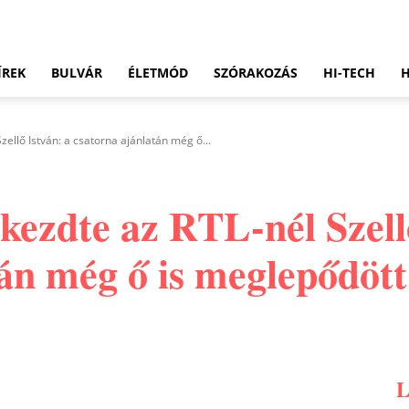
ÍREK
BULVÁR
ÉLETMÓD
SZÓRAKOZÁS
HI-TECH
Szellő István: a csatorna ajánlatán még ő...
l kezdte az RTL-nél Szell
tán még ő is meglepődött
Pinterest
WhatsApp
Email