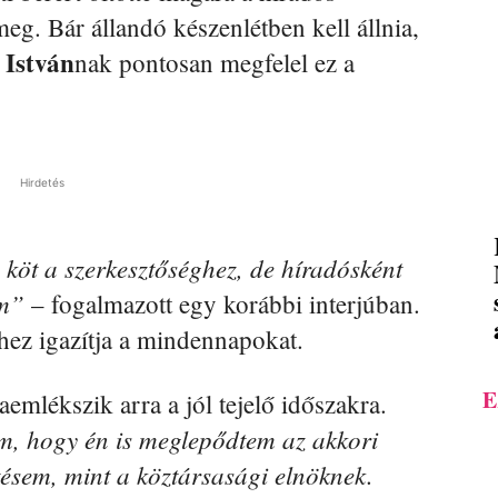
meg. Bár állandó készenlétben kell állnia,
 István
nak pontosan megfelel ez a
Hirdetés
köt a szerkesztőséghez, de híradósként
om”
– fogalmazott egy korábbi interjúban.
hez igazítja a mindennapokat.
E
emlékszik arra a jól tejelő időszakra.
om, hogy én is meglepődtem az akkori
etésem, mint a köztársasági elnöknek.