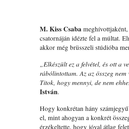
M. Kiss Csaba
meghívottjaként
csatornáján idézte fel a múltat. 
akkor még brüsszeli stúdióba ment
„Elkészült ez a felvétel, és ott 
rábólintottam. Az az összeg nem
Titok, hogy mennyi, de nem ehhe
István
.
Hogy konkrétan hány számjegyű v
el, mint ahogyan a konkrét össze
érzékeltette, hogy jóval átlag fele