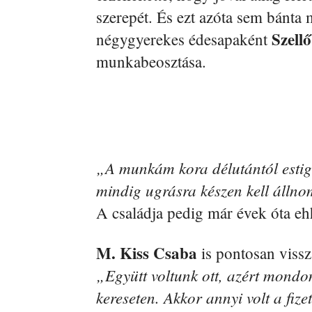
szerepét. És ezt azóta sem bánta 
Szellő
négygyerekes édesapaként
munkabeosztása.
„A munkám kora délutántól estig 
mindig ugrásra készen kell álln
A családja pedig már évek óta eh
M. Kiss Csaba
is pontosan vissza
„Együtt voltunk ott, azért mond
kereseten. Akkor annyi volt a fiz