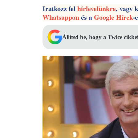
Iratkozz fel
hírlevelünkre
, vagy 
Whatsappon
és a
Google Hírek
-
Állítsd be, hogy a Twice cikke