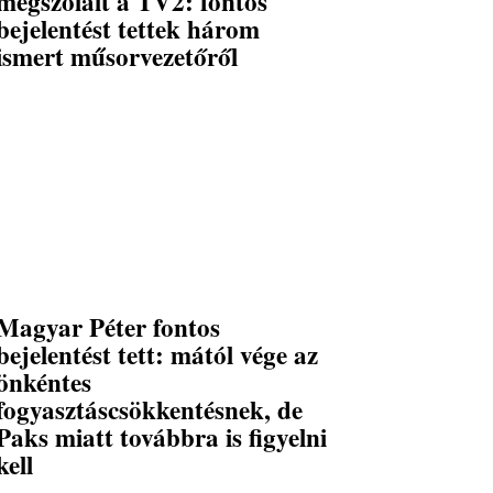
megszólalt a TV2: fontos
bejelentést tettek három
ismert műsorvezetőről
Magyar Péter fontos
bejelentést tett: mától vége az
önkéntes
fogyasztáscsökkentésnek, de
Paks miatt továbbra is figyelni
kell