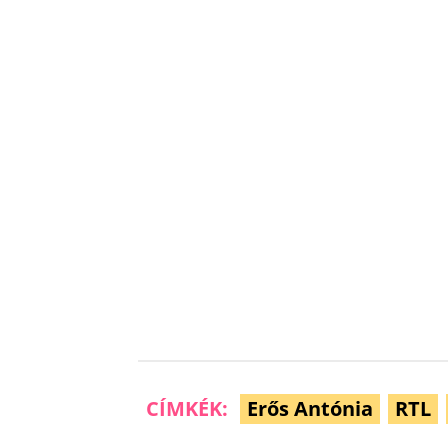
CÍMKÉK:
Erős Antónia
RTL