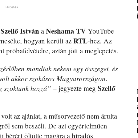
Hirdetés
Szellő István
Neshama TV
,
a
YouTube-
RTL
Elmesélte, hogyan került az
-hez. Az
 próbafelvételre, aztán jött a meglepetés.
a vezérlőben mondtak nekem egy összeget, és
 volt akkor szokásos Magyarországon.
Szellő
z szoktunk hozzá”
– jegyezte meg
olt az ajánlat, a műsorvezető nem árulta
gről sem beszélt. De azt egyértelműen
tti bérért öltötte magára a híradós