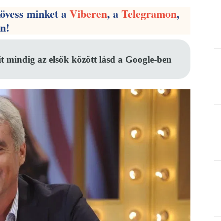
kövess minket a
Viberen
, a
Telegramon
,
en!
it mindig az elsők között lásd a Google-ben