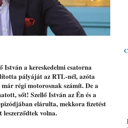
C
ő István a kereskedelmi csatorna
dította pályáját az RTL-nél, azóta
e már régi motorosnak számít. De a
ott, sőt! Szellő István az Én és a
epizódjában elárulta, mekkora fizetést
t leszerződtek volna.