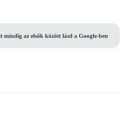
Pinterest
WhatsApp
Email
it mindig az elsők között lásd a Google-ben