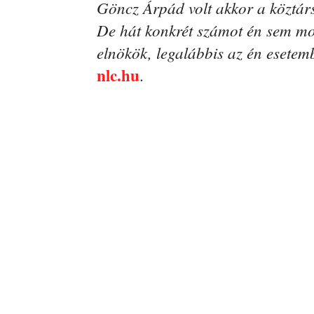
Göncz Árpád volt akkor a köztársa
De hát konkrét számot én sem mo
elnökök, legalábbis az én esete
nlc.hu
.