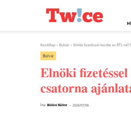
Twice.hu
H
Kezdőlap
Bulvár
Elnöki fizetéssel kezdte az RTL-nél 
Bulvár
Elnöki fizetésse
csatorna ajánla
-
Írta:
Bölöni Bálint
2026/07/06
Facebook
Megosztás