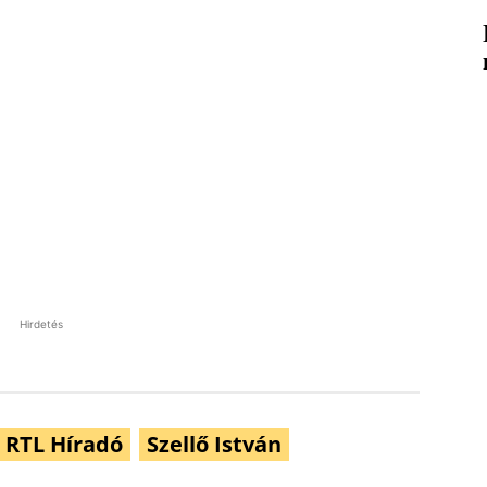
Hirdetés
RTL Híradó
Szellő István