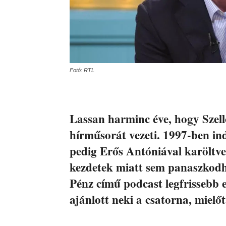
Fotó: RTL
Lassan harminc éve, hogy Szell
hírműsorát vezeti. 1997-ben in
pedig Erős Antóniával karöltv
kezdetek miatt sem panaszkodhat
Pénz című podcast legfrissebb 
ajánlott neki a csatorna, mielőt