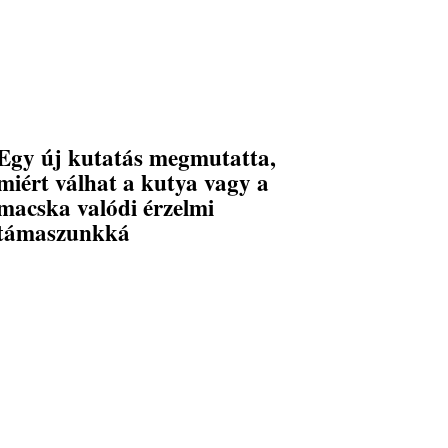
Egy új kutatás megmutatta,
miért válhat a kutya vagy a
macska valódi érzelmi
támaszunkká