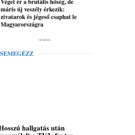
Véget ér a brutális hőség, de
máris új veszély érkezik:
zivatarok és jégeső csaphat le
Magyarországra
Hirdetés
SEMEGÉZZ
Hosszú hallgatás után