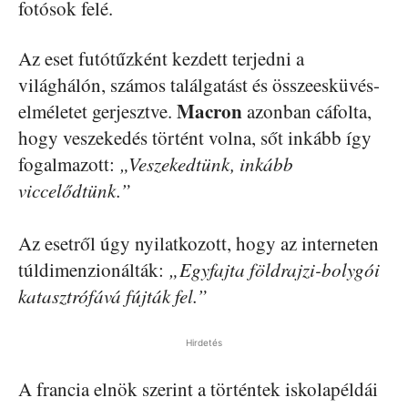
fotósok felé.
Az eset futótűzként kezdett terjedni a
világhálón, számos találgatást és összeesküvés-
Macron
elméletet gerjesztve.
azonban cáfolta,
hogy veszekedés történt volna, sőt inkább így
fogalmazott:
„Veszekedtünk, inkább
viccelődtünk.”
Az esetről úgy nyilatkozott, hogy az interneten
túldimenzionálták:
„Egyfajta földrajzi-bolygói
katasztrófává fújták fel.”
Hirdetés
A francia elnök szerint a történtek iskolapéldái