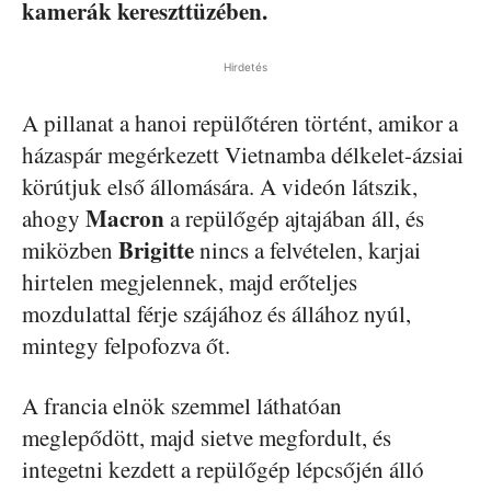
kamerák kereszttüzében.
Hirdetés
A pillanat a hanoi repülőtéren történt, amikor a
házaspár megérkezett Vietnamba délkelet-ázsiai
körútjuk első állomására. A videón látszik,
Macron
ahogy
a repülőgép ajtajában áll, és
Brigitte
miközben
nincs a felvételen, karjai
hirtelen megjelennek, majd erőteljes
mozdulattal férje szájához és állához nyúl,
mintegy felpofozva őt.
A francia elnök szemmel láthatóan
meglepődött, majd sietve megfordult, és
integetni kezdett a repülőgép lépcsőjén álló