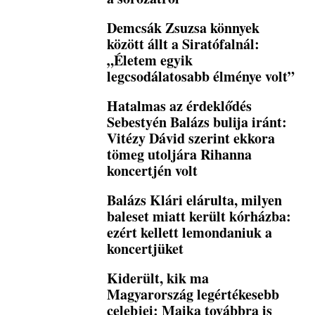
Demcsák Zsuzsa könnyek
között állt a Siratófalnál:
„Életem egyik
legcsodálatosabb élménye volt”
Hatalmas az érdeklődés
Sebestyén Balázs bulija iránt:
Vitézy Dávid szerint ekkora
tömeg utoljára Rihanna
koncertjén volt
Balázs Klári elárulta, milyen
baleset miatt került kórházba:
ezért kellett lemondaniuk a
koncertjüket
Kiderült, kik ma
Magyarország legértékesebb
celebjei: Majka továbbra is