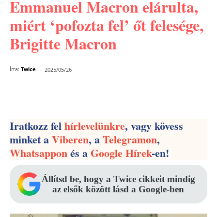
Emmanuel Macron elárulta,
miért ‘pofozta fel’ őt felesége,
Brigitte Macron
-
Írta:
Twice
2025/05/26
Facebook
Pinterest
WhatsApp
Iratkozz fel
hírlevelünkre
, vagy kövess
minket a
Viberen
, a
Telegramon
,
Whatsappon
és a
Google Hírek
-en!
Állítsd be, hogy a Twice cikkeit mindig
az elsők között lásd a Google-ben