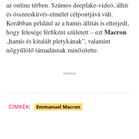
az online térben. Számos deepfake-videó, álhír
és összeesküvés-elmélet célpontjává vált.
Korábban például az a hamis állítás is elterjedt,
Macron
hogy felesége férfiként született – ezt
„hamis és kitalált pletykának”, valamint
nőgyűlölő támadásnak minősítette.
Hirdetés
CÍMKÉK:
Emmanuel Macron
Facebook
Pinterest
WhatsApp