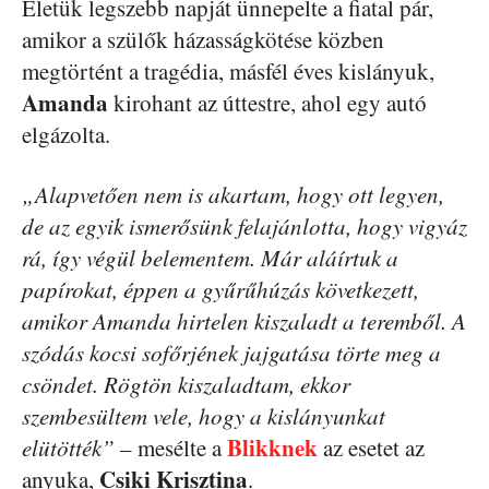
Életük legszebb napját ünnepelte a fiatal pár,
amikor a szülők házasságkötése közben
megtörtént a tragédia, másfél éves kislányuk,
Amanda
kirohant az úttestre, ahol egy autó
elgázolta.
„Alapvetően nem is akartam, hogy ott legyen,
de az egyik ismerősünk felajánlotta, hogy vigyáz
rá, így végül belementem. Már aláírtuk a
papírokat, éppen a gyűrűhúzás következett,
amikor Amanda hirtelen kiszaladt a teremből. A
szódás kocsi sofőrjének jajgatása törte meg a
csöndet. Rögtön kiszaladtam, ekkor
szembesültem vele, hogy a kislányunkat
Blikknek
elütötték”
– mesélte a
az esetet az
Csiki Krisztina
anyuka,
.