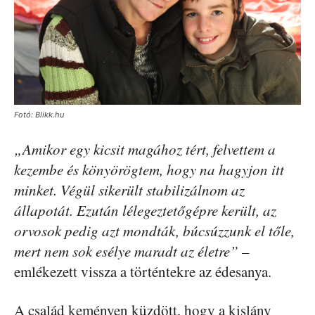
Fotó: Blikk.hu
„Amikor egy kicsit magához tért, felvettem a
kezembe és könyörögtem, hogy na hagyjon itt
minket. Végül sikerült stabilizálnom az
állapotát. Ezután lélegeztetőgépre került, az
orvosok pedig azt mondták, búcsúzzunk el tőle,
mert nem sok esélye maradt az életre”
–
emlékezett vissza a történtekre az édesanya.
A család keményen küzdött, hogy a kislány