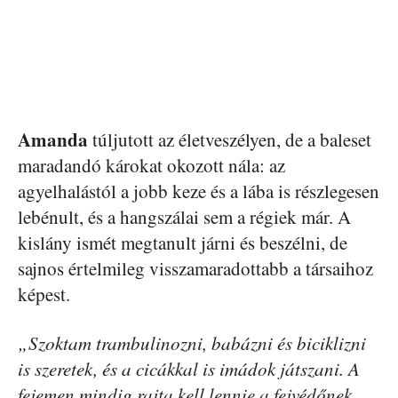
Amanda
túljutott az életveszélyen, de a baleset
maradandó károkat okozott nála: az
agyelhalástól a jobb keze és a lába is részlegesen
lebénult, és a hangszálai sem a régiek már. A
kislány ismét megtanult járni és beszélni, de
sajnos értelmileg visszamaradottabb a társaihoz
képest.
„Szoktam trambulinozni, babázni és biciklizni
is szeretek, és a cicákkal is imádok játszani. A
fejemen mindig rajta kell lennie a fejvédőnek,