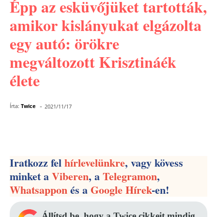
Épp az esküvőjüket tartották,
amikor kislányukat elgázolta
egy autó: örökre
megváltozott Krisztináék
élete
-
Írta:
Twice
2021/11/17
Facebook
Pinterest
WhatsApp
Iratkozz fel
hírlevelünkre
, vagy kövess
minket a
Viberen
, a
Telegramon
,
Whatsappon
és a
Google Hírek
-en!
Állítsd be, hogy a Twice cikkeit mindig