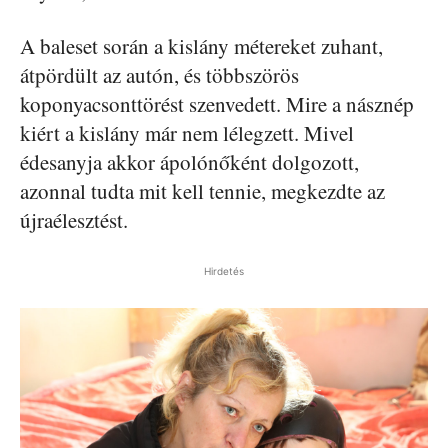
A baleset során a kislány métereket zuhant,
átpördült az autón, és többszörös
koponyacsonttörést szenvedett. Mire a násznép
kiért a kislány már nem lélegzett. Mivel
édesanyja akkor ápolónőként dolgozott,
azonnal tudta mit kell tennie, megkezdte az
újraélesztést.
Hirdetés