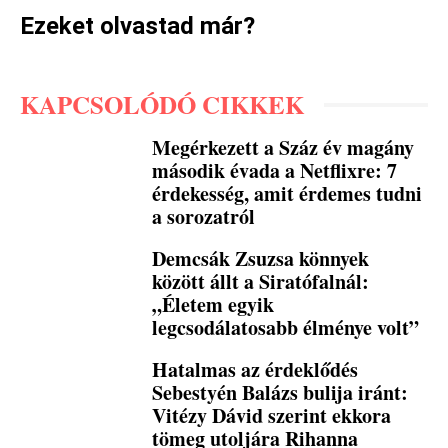
Ezeket olvastad már?
KAPCSOLÓDÓ CIKKEK
Megérkezett a Száz év magány
második évada a Netflixre: 7
érdekesség, amit érdemes tudni
a sorozatról
Demcsák Zsuzsa könnyek
között állt a Siratófalnál:
„Életem egyik
legcsodálatosabb élménye volt”
Hatalmas az érdeklődés
Sebestyén Balázs bulija iránt:
Vitézy Dávid szerint ekkora
tömeg utoljára Rihanna