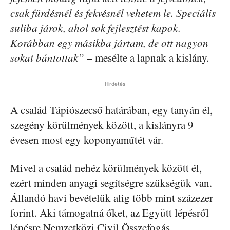
csak fürdésnél és fekvésnél vehetem le. Speciális
suliba járok, ahol sok fejlesztést kapok.
Korábban egy másikba jártam, de ott nagyon
sokat bántottak”
– mesélte a lapnak a kislány.
Hirdetés
A család Tápiószecső határában, egy tanyán él,
szegény körülmények között, a kislányra 9
évesen most egy koponyaműtét vár.
Mivel a család nehéz körülmények között él,
ezért minden anyagi segítségre szükségük van.
Állandó havi bevételük alig több mint százezer
forint. Aki támogatná őket, az Együtt lépésről
lépésre Nemzetközi Civil Összefogás