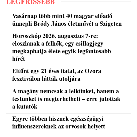
LEGFRISSEBB
Vasárnap több mint 40 magyar előadó
ünnepli Bródy János életművét a Szigeten
Horoszkóp 2026. augusztus 7-re:
eloszlanak a felhők, egy csillagjegy
megkaphatja élete egyik legfontosabb
hírét
Eltűnt egy 21 éves fiatal, az Ozora
fesztiválon látták utoljára
A magány nemcsak a lelkünket, hanem a
testünket is megterhelheti – erre jutottak
a kutatók
Egyre többen hisznek egészségügyi
influenszereknek az orvosok helyett