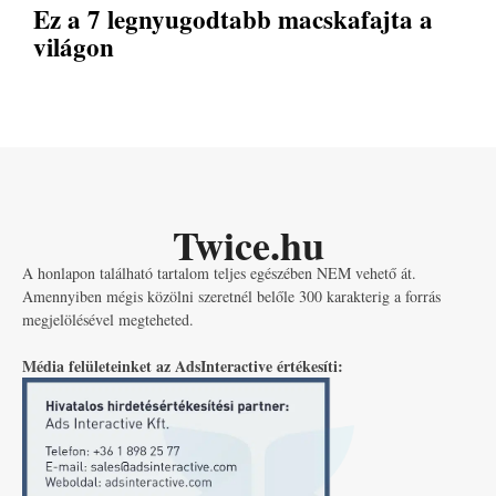
Ez a 7 legnyugodtabb macskafajta a
világon
Twice.hu
A honlapon található tartalom teljes egészében NEM vehető át.
Amennyiben mégis közölni szeretnél belőle 300 karakterig a forrás
megjelölésével megteheted.
Média felületeinket az AdsInteractive értékesíti: