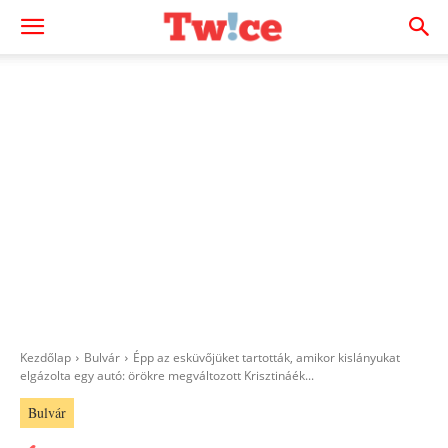
Kezdőlap
Bulvár
Épp az esküvőjüket tartották, amikor kislányukat
elgázolta egy autó: örökre megváltozott Krisztináék...
Bulvár