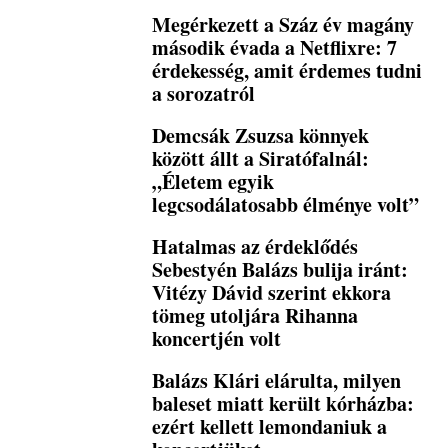
Megérkezett a Száz év magány
második évada a Netflixre: 7
érdekesség, amit érdemes tudni
a sorozatról
Demcsák Zsuzsa könnyek
között állt a Siratófalnál:
„Életem egyik
legcsodálatosabb élménye volt”
Hatalmas az érdeklődés
Sebestyén Balázs bulija iránt:
Vitézy Dávid szerint ekkora
tömeg utoljára Rihanna
koncertjén volt
Balázs Klári elárulta, milyen
baleset miatt került kórházba:
ezért kellett lemondaniuk a