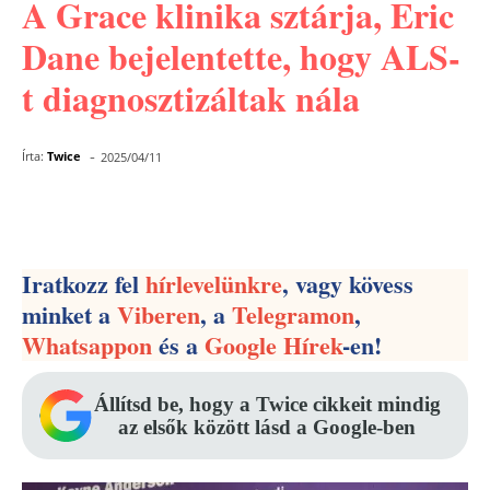
A Grace klinika sztárja, Eric
Dane bejelentette, hogy ALS-
t diagnosztizáltak nála
-
Írta:
Twice
2025/04/11
Facebook
Pinterest
WhatsApp
Iratkozz fel
hírlevelünkre
, vagy kövess
minket a
Viberen
, a
Telegramon
,
Whatsappon
és a
Google Hírek
-en!
Állítsd be, hogy a Twice cikkeit mindig
az elsők között lásd a Google-ben