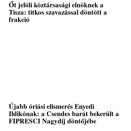
Őt jelöli köztársasági elnöknek a
Tisza: titkos szavazással döntött a
frakció
Újabb óriási elismerés Enyedi
Ildikónak: a Csendes barát bekerült a
FIPRESCI Nagydíj döntőjébe