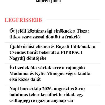
koncertjüket
LEGFRISSEBB
Őt jelöli köztársasági elnöknek a Tisza:
titkos szavazással döntött a frakció
Újabb óriási elismerés Enyedi Ildikónak: a
Csendes barát bekerült a FIPRESCI
Nagydíj döntőjébe
Évtizedek óta vártak erre a rajongók:
Madonna és Kylie Minogue végre kiadta
első közös dalát
Napi horoszkóp 2026. augusztus 8-ra:
hatalmas teher kerülhet le rólad, egy
csillagjegyre igazi aranynap vár