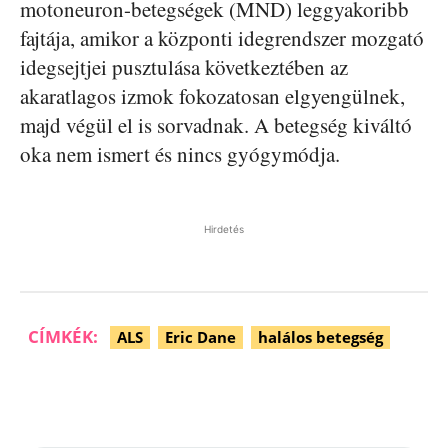
motoneuron-betegségek (MND) leggyakoribb
fajtája, amikor a központi idegrendszer mozgató
idegsejtjei pusztulása következtében az
akaratlagos izmok fokozatosan elgyengülnek,
majd végül el is sorvadnak. A betegség kiváltó
oka nem ismert és nincs gyógymódja.
Hirdetés
CÍMKÉK:
ALS
Eric Dane
halálos betegség
Facebook
Pinterest
WhatsApp