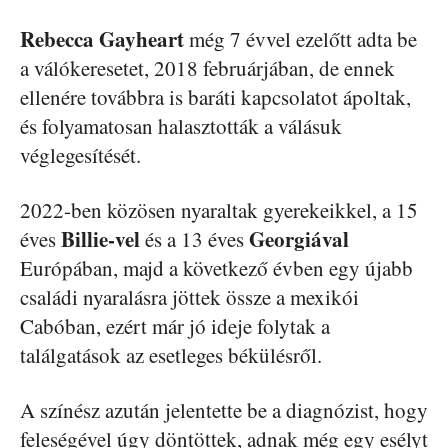
Rebecca Gayheart
még 7 évvel ezelőtt adta be
a válókeresetet, 2018 februárjában, de ennek
ellenére továbbra is baráti kapcsolatot ápoltak,
és folyamatosan halasztották a válásuk
véglegesítését.
2022-ben közösen nyaraltak gyerekeikkel, a 15
Billie-vel
Georgiával
éves
és a 13 éves
Európában, majd a következő évben egy újabb
családi nyaralásra jöttek össze a mexikói
Cabóban, ezért már jó ideje folytak a
találgatások az esetleges békülésről.
A színész azután jelentette be a diagnózist, hogy
feleségével úgy döntöttek, adnak még egy esélyt