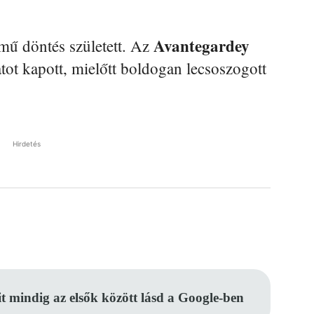
Avantegardey
lmű döntés született. Az
ot kapott, mielőtt boldogan lecsoszogott
Hirdetés
Pinterest
WhatsApp
Email
it mindig az elsők között lásd a Google-ben