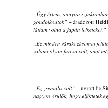
„Úgy értem, annyira szinkronban
Heid
gondolkodtok”
– áradozott
láttam volna a japán lelketeket.”
„Ez minden várakozásomat felül
valami olyan furcsa volt, amit mé
Si
„Ez zseniális volt”
– ugrott be
nagyon örülök, hogy eljöttetek e