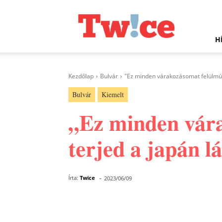
Twice.hu
H
Kezdőlap
Bulvár
"Ez minden várakozásomat felülmúlta
Bulvár
Kiemelt
„Ez minden vára
terjed a japán l
-
Írta:
Twice
2023/06/09
Facebook
Megosztás