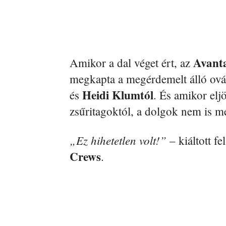
Avant
Amikor a dal véget ért, az
megkapta a megérdemelt álló ová
Heidi Klumtól
és
. És amikor eljö
zsűritagoktól, a dolgok nem is m
„Ez hihetetlen volt!”
– kiáltott f
Crews
.