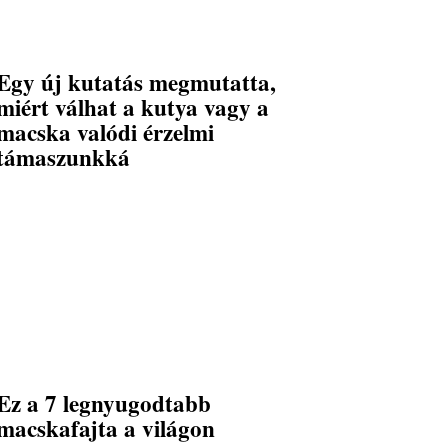
Egy új kutatás megmutatta,
miért válhat a kutya vagy a
macska valódi érzelmi
támaszunkká
Ez a 7 legnyugodtabb
macskafajta a világon