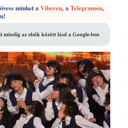
kövess minket a
Viberen
, a
Telegramon
,
en!
it mindig az elsők között lásd a Google-ben