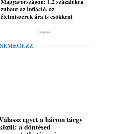
Magyarországon: 1,2 százalékra
zuhant az infláció, az
élelmiszerek ára is csökkent
Hirdetés
SEMEGÉZZ
Válassz egyet a három tárgy
közül: a döntésed