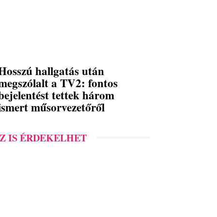
Hosszú hallgatás után
megszólalt a TV2: fontos
bejelentést tettek három
ismert műsorvezetőről
Z IS ÉRDEKELHET