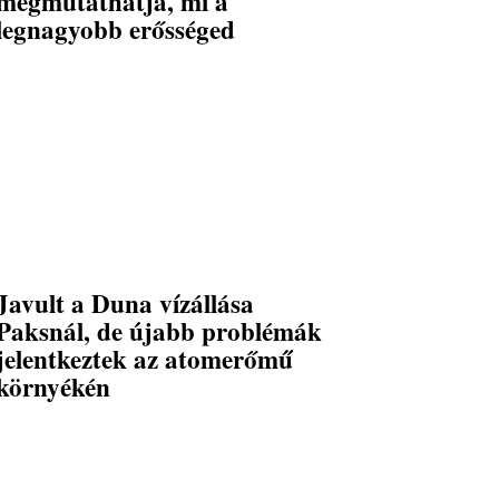
megmutathatja, mi a
legnagyobb erősséged
Javult a Duna vízállása
Paksnál, de újabb problémák
jelentkeztek az atomerőmű
környékén