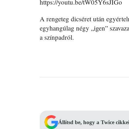
https://youtu.be/tW05Y6sJIGo
A rengeteg dicséret után egyérte
egyhangúlag négy „igen” szavazat
a színpadról.
Facebook
Megosztás
Állítsd be, hogy a Twice cikke