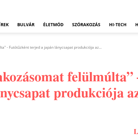
ÍREK
BULVÁR
ÉLETMÓD
SZÓRAKOZÁS
HI-TECH
" - Futótűzként terjed a japán lánycsapat produkciója az...
kozásomat felülmúlta” 
ánycsapat produkciója a
Pinterest
WhatsApp
Email