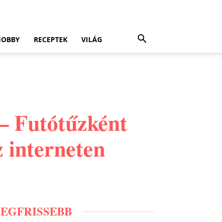
HOBBY
RECEPTEK
VILÁG
– Futótűzként
z interneten
LEGFRISSEBB