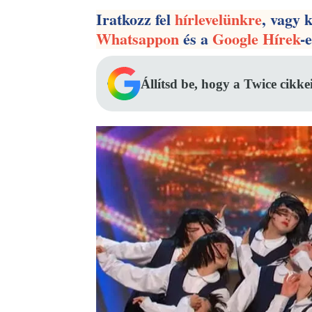
Iratkozz fel
hírlevelünkre
, vagy 
Whatsappon
és a
Google Hírek
-
Állítsd be, hogy a Twice cikke