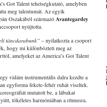
a’s Got Talent tehetségkutató, amelyben
tta meg talentumát. Az egyik
Avantegardey
apán Oszakából származó
nccsoport nyújtotta.
teli táncdarabunk”
– nyilatkozta a csoport
ték, hogy mi különbözteti meg az
orttól, amelyeket az America’s Got Talent
 egy vidám instrumentális dalra kezdte a
n egyforma fekete-fehér ruhát viseltek.
koreográfiát mutatott be, a lábukat
gyütt, tökéletes harmóniában a ritmusra.