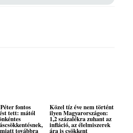
Péter fontos
Közel tíz éve nem történt
ést tett: mától
ilyen Magyarországon:
önkéntes
1,2 százalékra zuhant az
táscsökkentésnek,
infláció, az élelmiszerek
 miatt továbbra
ára is csökkent