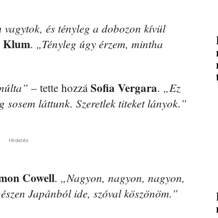
 vagytok, és tényleg a dobozon kívül
i Klum
„Tényleg úgy érzem, mintha
.
Sofia Vergara
múlta”
„Ez
– tette hozzá
.
g sosem láttunk. Szeretlek titeket lányok.”
Hirdetés
mon Cowell
„Nagyon, nagyon, nagyon,
.
gészen Japánból ide, szóval köszönöm.”