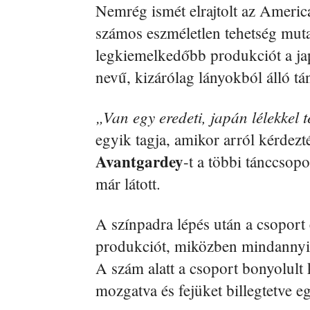
Nemrég ismét elrajtolt az Americ
számos eszméletlen tehetség muta
legkiemelkedőbb produkciót a j
nevű, kizárólag lányokból álló tá
„Van egy eredeti, japán lélekkel 
egyik tagja, amikor arról kérdez
Avantgardey
-t a többi tánccsop
már látott.
A színpadra lépés után a csoport
produkciót, miközben mindannyia
A szám alatt a csoport bonyolult 
mozgatva és fejüket billegtetve e