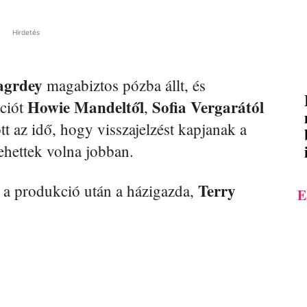
Hirdetés
agrdey
magabiztos pózba állt, és
Howie Mandeltől
Sofia Vergarától
ciót
,
tt az idő, hogy visszajelzést kapjanak a
ehettek volna jobban.
Terry
el a produkció után a házigazda,
E