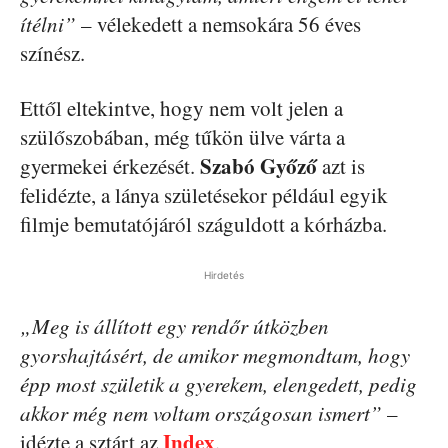
ítélni”
– vélekedett a nemsokára 56 éves
színész.
Ettől eltekintve, hogy nem volt jelen a
szülőszobában, még tűkön ülve várta a
Szabó Győző
gyermekei érkezését.
azt is
felidézte, a lánya születésekor például egyik
filmje bemutatójáról száguldott a kórházba.
Hirdetés
„Meg is állított egy rendőr útközben
gyorshajtásért, de amikor megmondtam, hogy
épp most születik a gyerekem, elengedett, pedig
akkor még nem voltam országosan ismert”
–
Index
idézte a sztárt az
.