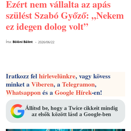
Ezért nem vállalta az apás
szülést Szabó Győző: „Nekem
ez idegen dolog volt”
-
Írta:
Bölöni Bálint
2026/06/22
Facebook
Pinterest
WhatsApp
Iratkozz fel
hírlevelünkre
, vagy kövess
minket a
Viberen
, a
Telegramon
,
Whatsappon
és a
Google Hírek
-en!
Állítsd be, hogy a Twice cikkeit mindig
az elsők között lásd a Google-ben