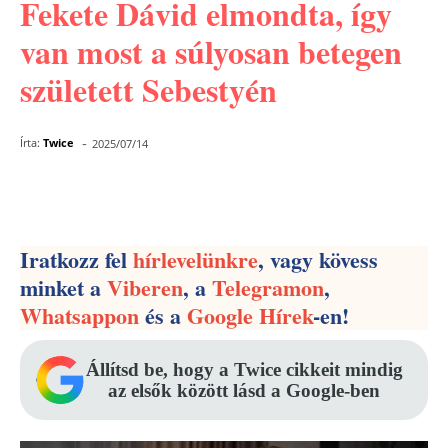
Fekete Dávid elmondta, így
van most a súlyosan betegen
született Sebestyén
-
Írta:
Twice
2025/07/14
Facebook
Pinterest
WhatsApp
Iratkozz fel
hírlevelünkre
, vagy kövess
minket a
Viberen
, a
Telegramon
,
Whatsappon
és a
Google Hírek
-en!
Állítsd be, hogy a Twice cikkeit mindig
az elsők között lásd a Google-ben