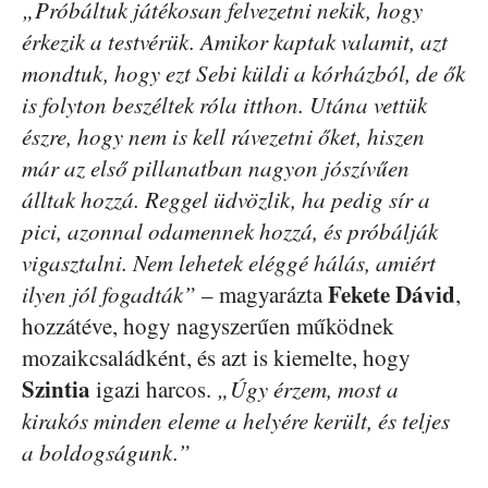
„Próbáltuk játékosan felvezetni nekik, hogy
érkezik a testvérük. Amikor kaptak valamit, azt
mondtuk, hogy ezt Sebi küldi a kórházból, de ők
is folyton beszéltek róla itthon. Utána vettük
észre, hogy nem is kell rávezetni őket, hiszen
már az első pillanatban nagyon jószívűen
álltak hozzá. Reggel üdvözlik, ha pedig sír a
pici, azonnal odamennek hozzá, és próbálják
vigasztalni. Nem lehetek eléggé hálás, amiért
Fekete Dávid
ilyen jól fogadták”
– magyarázta
,
hozzátéve, hogy nagyszerűen működnek
mozaikcsaládként, és azt is kiemelte, hogy
Szintia
igazi harcos.
„Úgy érzem, most a
kirakós minden eleme a helyére került, és teljes
a boldogságunk.”