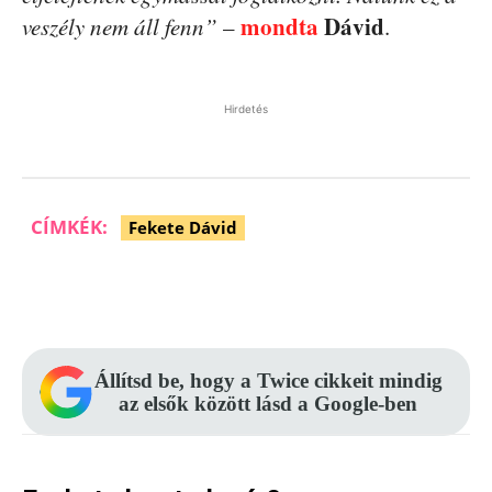
mondta
Dávid
veszély nem áll fenn”
–
.
Hirdetés
CÍMKÉK:
Fekete Dávid
Facebook
Pinterest
WhatsApp
Állítsd be, hogy a Twice cikkeit mindig
az elsők között lásd a Google-ben