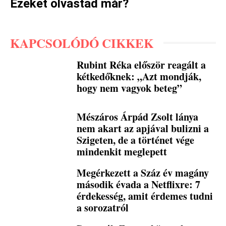
Ezeket olvastad már?
KAPCSOLÓDÓ CIKKEK
Rubint Réka először reagált a
kétkedőknek: „Azt mondják,
hogy nem vagyok beteg”
Mészáros Árpád Zsolt lánya
nem akart az apjával bulizni a
Szigeten, de a történet vége
mindenkit meglepett
Megérkezett a Száz év magány
második évada a Netflixre: 7
érdekesség, amit érdemes tudni
a sorozatról