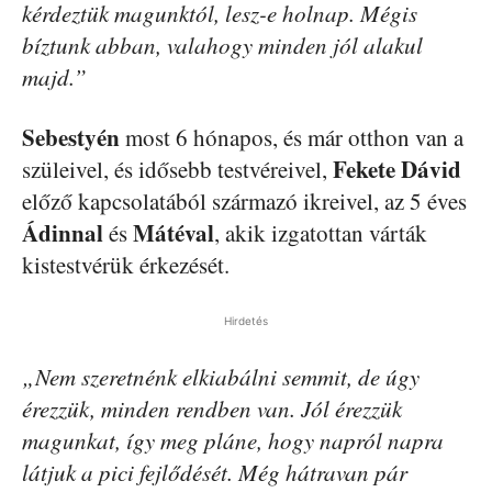
kérdeztük magunktól, lesz-e holnap. Mégis
bíztunk abban, valahogy minden jól alakul
majd.”
Sebestyén
most 6 hónapos, és már otthon van a
Fekete Dávid
szüleivel, és idősebb testvéreivel,
előző kapcsolatából származó ikreivel, az 5 éves
Ádinnal
Mátéval
és
, akik izgatottan várták
kistestvérük érkezését.
Hirdetés
„Nem szeretnénk elkiabálni semmit, de úgy
érezzük, minden rendben van. Jól érezzük
magunkat, így meg pláne, hogy napról napra
látjuk a pici fejlődését. Még hátravan pár