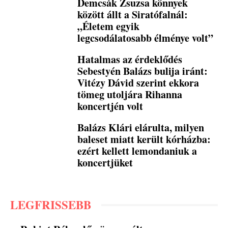
Demcsák Zsuzsa könnyek
között állt a Siratófalnál:
„Életem egyik
legcsodálatosabb élménye volt”
Hatalmas az érdeklődés
Sebestyén Balázs bulija iránt:
Vitézy Dávid szerint ekkora
tömeg utoljára Rihanna
koncertjén volt
Balázs Klári elárulta, milyen
baleset miatt került kórházba:
ezért kellett lemondaniuk a
koncertjüket
LEGFRISSEBB