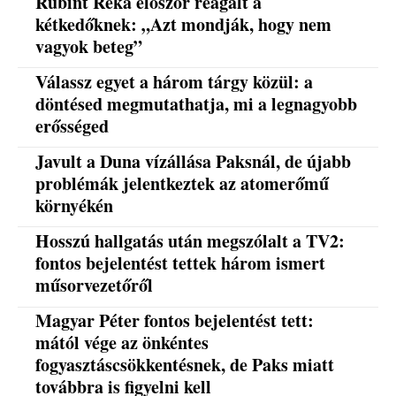
Rubint Réka először reagált a
kétkedőknek: „Azt mondják, hogy nem
vagyok beteg”
Válassz egyet a három tárgy közül: a
döntésed megmutathatja, mi a legnagyobb
erősséged
Javult a Duna vízállása Paksnál, de újabb
problémák jelentkeztek az atomerőmű
környékén
Hosszú hallgatás után megszólalt a TV2:
fontos bejelentést tettek három ismert
műsorvezetőről
Magyar Péter fontos bejelentést tett:
mától vége az önkéntes
fogyasztáscsökkentésnek, de Paks miatt
továbbra is figyelni kell