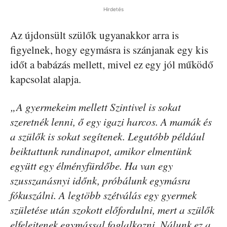
Hirdetés
Az újdonsült szülők ugyanakkor arra is
figyelnek, hogy egymásra is szánjanak egy kis
időt a babázás mellett, mivel ez egy jól működő
kapcsolat alapja.
„A gyermekeim mellett Szintivel is sokat
szeretnék lenni, ő egy igazi harcos. A mamák és
a szülők is sokat segítenek. Legutóbb például
beiktattunk randinapot, amikor elmentünk
együtt egy élményfürdőbe. Ha van egy
szusszanásnyi időnk, próbálunk egymásra
fókuszálni. A legtöbb szétválás egy gyermek
születése után szokott előfordulni, mert a szülők
elfelejtenek egymással foglalkozni. Nálunk ez a