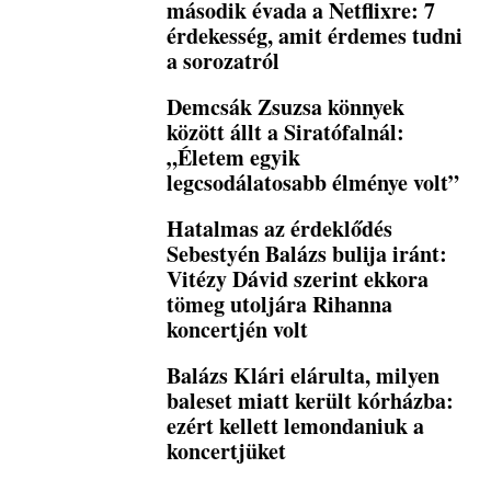
második évada a Netflixre: 7
érdekesség, amit érdemes tudni
a sorozatról
Demcsák Zsuzsa könnyek
között állt a Siratófalnál:
„Életem egyik
legcsodálatosabb élménye volt”
Hatalmas az érdeklődés
Sebestyén Balázs bulija iránt:
Vitézy Dávid szerint ekkora
tömeg utoljára Rihanna
koncertjén volt
Balázs Klári elárulta, milyen
baleset miatt került kórházba:
ezért kellett lemondaniuk a
koncertjüket