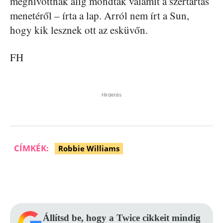
meghívottnak alig mondtak valamit a szertartás
menetéről – írta a lap. Arról nem írt a Sun,
hogy kik lesznek ott az esküvőn.
FH
Hirdetés
CÍMKÉK:
Robbie Williams
Facebook
Pinterest
WhatsApp
Állítsd be, hogy a Twice cikkeit mindig