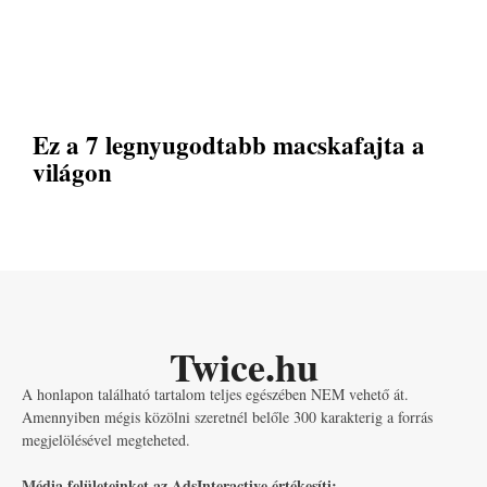
Ez a 7 legnyugodtabb macskafajta a
világon
Twice.hu
A honlapon található tartalom teljes egészében NEM vehető át.
Amennyiben mégis közölni szeretnél belőle 300 karakterig a forrás
megjelölésével megteheted.
Média felületeinket az AdsInteractive értékesíti: