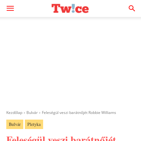
Kezdőlap
Bulvár
Feleségül veszi barátnőjét Robbie Williams
Bulvár
Pletyka
Feleségül veszi barátnőjét