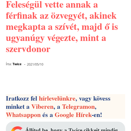
Feleségül vette annak a
férfinak az özvegyét, akinek
megkapta a szívét, majd ő is
ugyanúgy végezte, mint a
szervdonor
-
Írta:
Twice
2021/05/10
Facebook
Pinterest
WhatsApp
Iratkozz fel
hírlevelünkre
, vagy kövess
minket a
Viberen
, a
Telegramon
,
Whatsappon
és a
Google Hírek
-en!
Állítsd be, hogy a Twice cikkeit mindig