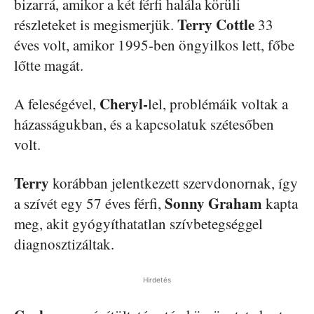
bizarrá, amikor a két férfi halála körüli
Terry Cottle
részleteket is megismerjük.
33
éves volt, amikor 1995-ben öngyilkos lett, főbe
lőtte magát.
Cheryl-
A feleségével,
lel, problémáik voltak a
házasságukban, és a kapcsolatuk szétesőben
volt.
Terry
korábban jelentkezett szervdonornak, így
Sonny Graham
a szívét egy 57 éves férfi,
kapta
meg, akit gyógyíthatatlan szívbetegséggel
diagnosztizáltak.
Hirdetés