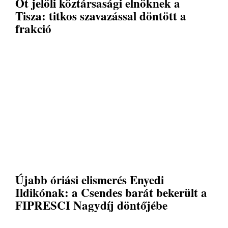
Őt jelöli köztársasági elnöknek a
Tisza: titkos szavazással döntött a
frakció
Újabb óriási elismerés Enyedi
Ildikónak: a Csendes barát bekerült a
FIPRESCI Nagydíj döntőjébe