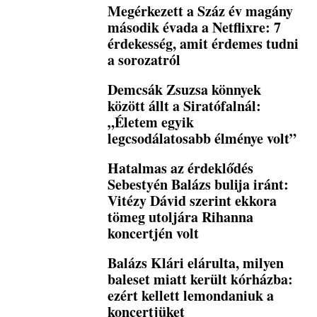
Megérkezett a Száz év magány
második évada a Netflixre: 7
érdekesség, amit érdemes tudni
a sorozatról
Demcsák Zsuzsa könnyek
között állt a Siratófalnál:
„Életem egyik
legcsodálatosabb élménye volt”
Hatalmas az érdeklődés
Sebestyén Balázs bulija iránt:
Vitézy Dávid szerint ekkora
tömeg utoljára Rihanna
koncertjén volt
Balázs Klári elárulta, milyen
baleset miatt került kórházba:
ezért kellett lemondaniuk a
koncertjüket