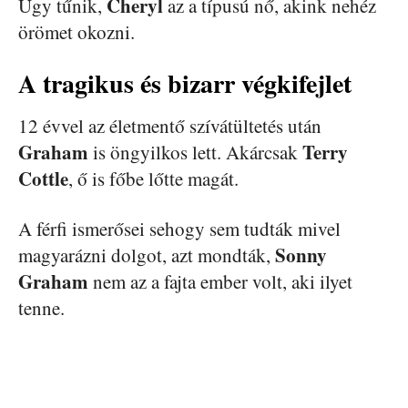
Cheryl
Úgy tűnik,
az a típusú nő, akink nehéz
örömet okozni.
A tragikus és bizarr végkifejlet
12 évvel az életmentő szívátültetés után
Graham
Terry
is öngyilkos lett. Akárcsak
Cottle
, ő is főbe lőtte magát.
A férfi ismerősei sehogy sem tudták mivel
Sonny
magyarázni dolgot, azt mondták,
Graham
nem az a fajta ember volt, aki ilyet
tenne.