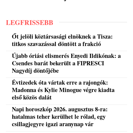
LEGFRISSEBB
Őt jelöli köztársasági elnöknek a Tisza:
titkos szavazással döntött a frakció
Újabb óriási elismerés Enyedi Ildikónak: a
Csendes barát bekerült a FIPRESCI
Nagydíj döntőjébe
Évtizedek óta vártak erre a rajongók:
Madonna és Kylie Minogue végre kiadta
első közös dalát
Napi horoszkóp 2026. augusztus 8-ra:
hatalmas teher kerülhet le rólad, egy
csillagjegyre igazi aranynap vár