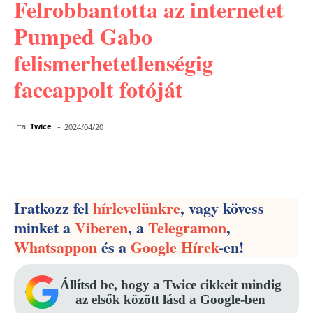
Felrobbantotta az internetet
Pumped Gabo
felismerhetetlenségig
faceappolt fotóját
-
Írta:
Twice
2024/04/20
Facebook
Pinterest
WhatsApp
Iratkozz fel
hírlevelünkre
, vagy kövess
minket a
Viberen
, a
Telegramon
,
Whatsappon
és a
Google Hírek
-en!
Állítsd be, hogy a Twice cikkeit mindig
az elsők között lásd a Google-ben