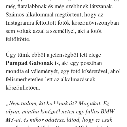
még fiatalabbnak és még szebbnek látszanak.
Számos alkalommal megtörtént, hogy az
Instagramra feltöltött fotók köszönőviszonyban
sem voltak azzal a személlyel, aki a fotót
feltöltötte.
Úgy tűnik ebből a jelenségből lett elege
Pumpad Gabonak
is, aki egy posztban
mondta el véleményét, egy fotó kíséretével, ahol
felismerhetetlen lett az alkalmazásnak
köszönhetően.
„Nem tudom, kit ba**nak át? Magukat. Ez
olyan, mintha kinéznél neten egy fullos BMW
M3-at, és mikor odaérsz, látod, hogy ez csak