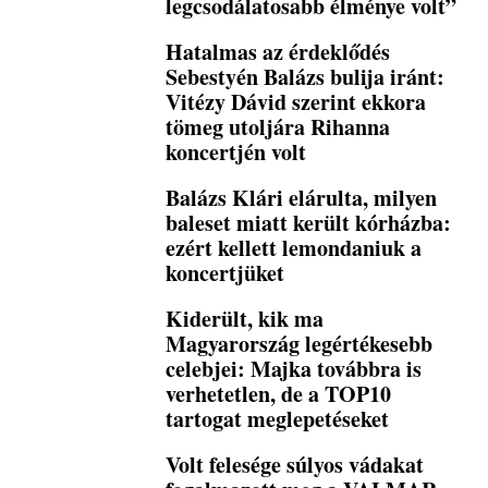
legcsodálatosabb élménye volt”
Hatalmas az érdeklődés
Sebestyén Balázs bulija iránt:
Vitézy Dávid szerint ekkora
tömeg utoljára Rihanna
koncertjén volt
Balázs Klári elárulta, milyen
baleset miatt került kórházba:
ezért kellett lemondaniuk a
koncertjüket
Kiderült, kik ma
Magyarország legértékesebb
celebjei: Majka továbbra is
verhetetlen, de a TOP10
tartogat meglepetéseket
Volt felesége súlyos vádakat