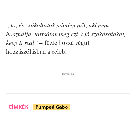
„Ja, és csókoltatok minden nőt, aki nem
használja, tartsátok meg ezt a jó szokásotokat,
keep it real”
– fűzte hozzá végül
hozzászólásban a celeb.
Hirdetés
CÍMKÉK:
Pumped Gabo
Facebook
Pinterest
WhatsApp