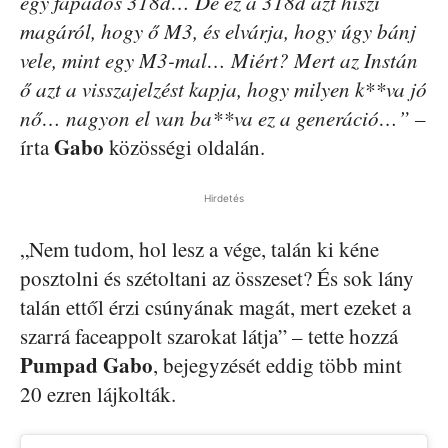
egy fapados 318d… De ez a 318d azt hiszi
magáról, hogy ő M3, és elvárja, hogy úgy bánj
vele, mint egy M3-mal… Miért? Mert az Instán
ő azt a visszajelzést kapja, hogy milyen k**va jó
nő… nagyon el van ba**va ez a generáció…”
–
Gabo
írta
közösségi oldalán.
Hirdetés
„Nem tudom, hol lesz a vége, talán ki kéne
posztolni és szétoltani az összeset? És sok lány
talán ettől érzi csúnyának magát, mert ezeket a
szarrá faceappolt szarokat látja” – tette hozzá
Pumpad Gabo
, bejegyzését eddig több mint
20 ezren lájkolták.