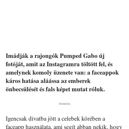
Imádják a rajongók Pumped Gabo új
fotóját, amit az Instagramra töltött fel, és
amelynek komoly üzenete van: a faceappok
káros hatása aláássa az emberek
önbecsülését és fals képet mutat róluk.
Hirdetés
Igencsak divatba jött a celebek körében a
faceapp használata, ami segít abban nekik, hogy