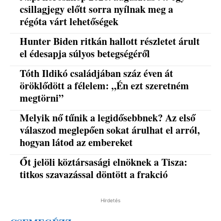
csillagjegy előtt sorra nyílnak meg a
régóta várt lehetőségek
Hunter Biden ritkán hallott részletet árult
el édesapja súlyos betegségéről
Tóth Ildikó családjában száz éven át
öröklődött a félelem: „Én ezt szeretném
megtörni”
Melyik nő tűnik a legidősebbnek? Az első
válaszod meglepően sokat árulhat el arról,
hogyan látod az embereket
Őt jelöli köztársasági elnöknek a Tisza:
titkos szavazással döntött a frakció
Hirdetés