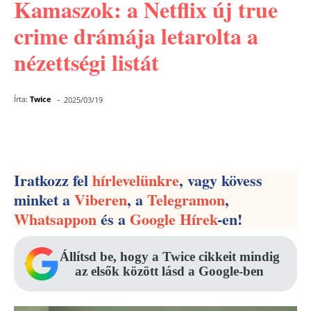
Kamaszok: a Netflix új true
crime drámája letarolta a
nézettségi listát
-
Írta:
Twice
2025/03/19
Facebook
Pinterest
WhatsApp
Iratkozz fel
hírlevelünkre
, vagy kövess
minket a
Viberen
, a
Telegramon
,
Whatsappon
és a
Google Hírek
-en!
Állítsd be, hogy a Twice cikkeit mindig
az elsők között lásd a Google-ben