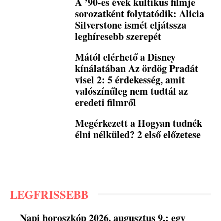
A ’90-es évek kultikus filmje
sorozatként folytatódik: Alicia
Silverstone ismét eljátssza
leghíresebb szerepét
Mától elérhető a Disney
kínálatában Az ördög Pradát
visel 2: 5 érdekesség, amit
valószínűleg nem tudtál az
eredeti filmről
Megérkezett a Hogyan tudnék
élni nélküled? 2 első előzetese
LEGFRISSEBB
Napi horoszkóp 2026. augusztus 9.: egy