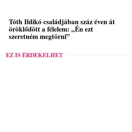
Tóth Ildikó családjában száz éven át
öröklődött a félelem: „Én ezt
szeretném megtörni”
EZ IS ÉRDEKELHET