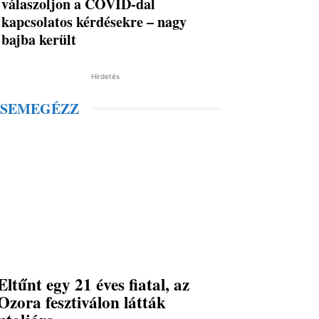
válaszoljon a COVID-dal
kapcsolatos kérdésekre – nagy
bajba került
Hirdetés
SEMEGÉZZ
Eltűnt egy 21 éves fiatal, az
Ozora fesztiválon látták