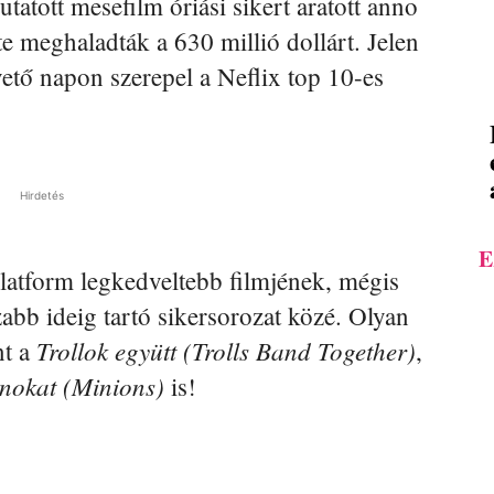
atott mesefilm óriási sikert aratott anno
te meghaladták a 630 millió dollárt. Jelen
ető napon szerepel a Neflix top 10-es
Hirdetés
E
latform legkedveltebb filmjének, mégis
zabb ideig tartó sikersorozat közé. Olyan
Trollok együtt (Trolls Band Together)
nt a
,
nokat (Minions)
is!