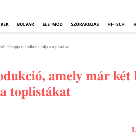
ÍREK
BULVÁR
ÉLETMÓD
SZÓRAKOZÁS
HI-TECH
két hónapja csendben uralja a toplistákat
rodukció, amely már két
a toplistákat
Pinterest
WhatsApp
Email