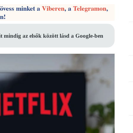
kövess minket a
Viberen
, a
Telegramon
,
en!
it mindig az elsők között lásd a Google-ben