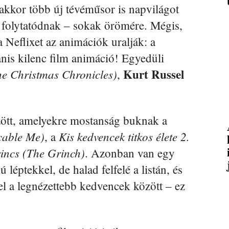
kor több új tévéműsor is napvilágot
is folytatódnak – sokak örömére. Mégis,
, a Neflixet az animációk uralják: a
anis kilenc film animáció! Egyedüli
Kurt Russel
he Christmas Chronicles)
,
ött, amelyekre mostanság buknak a
cable Me)
Kis kedvencek titkos élete 2.
, a
incs (The Grinch)
. Azonban van egy
 léptekkel, de halad felfelé a listán, és
el a legnézettebb kedvencek között – ez