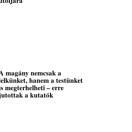
utoljára
A magány nemcsak a
lelkünket, hanem a testünket
is megterhelheti – erre
jutottak a kutatók