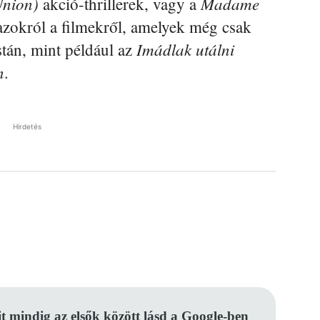
Union)
Madame
akció-thrillerek, vagy a
 azokról a filmekről, amelyek még csak
Imádlak utálni
istán, mint például az
n
.
Hirdetés
Pinterest
WhatsApp
Email
it mindig az elsők között lásd a Google-ben