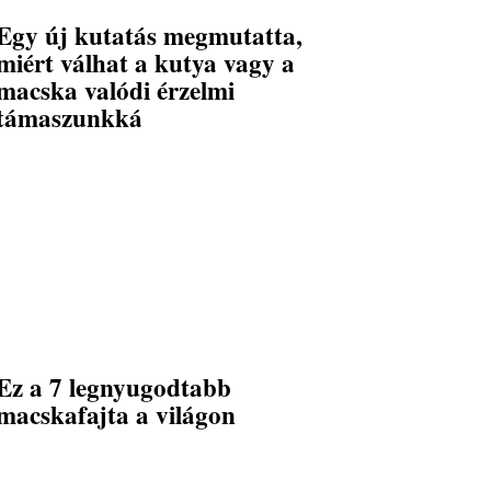
Egy új kutatás megmutatta,
miért válhat a kutya vagy a
macska valódi érzelmi
támaszunkká
Ez a 7 legnyugodtabb
macskafajta a világon