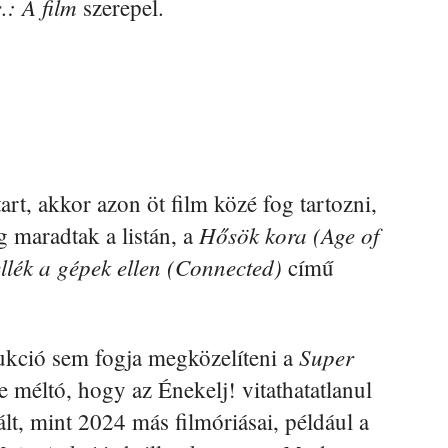
: A film
szerepel.
rt, akkor azon öt film közé fog tartozni,
Hősök kora (Age of
 maradtak a listán, a
llék a gépek ellen (Connected)
című
Super
ukció sem fogja megközelíteni a
e méltó, hogy az Énekelj! vitathatatlanul
t, mint 2024 más filmóriásai, például a