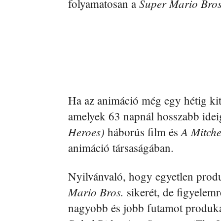
Super Mario Bros.
folyamatosan a
Ha az animáció még egy hétig kita
amelyek 63 napnál hosszabb ideig
Heroes)
A Mitche
háborús film és
animáció társaságában.
Nyilvánvaló, hogy egyetlen prod
Mario Bros.
sikerét, de figyelemr
nagyobb és jobb futamot produkál