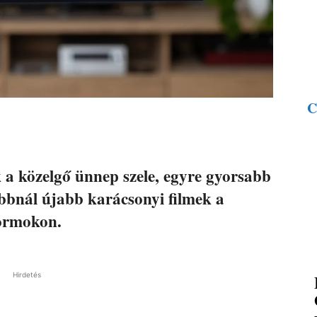
C
 a közelgő ünnep szele, egyre gyorsabb
bbnál újabb karácsonyi filmek a
formokon.
Hirdetés