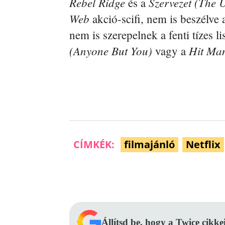
Rebel Ridge
Szervezet (The 
és a
Web
akció-scifi, nem is beszélve
nem is szerepelnek a fenti tízes l
(Anyone But You)
Hit Ma
vagy a
CÍMKÉK:
filmajánló
Netflix
Facebook
Megosztás
Állítsd be, hogy a Twice cikke