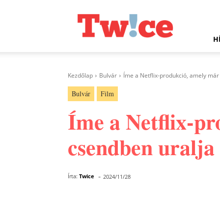
Twice.hu
H
Kezdőlap
Bulvár
Íme a Netflix-produkció, amely már 
Bulvár
Film
Íme a Netflix-p
csendben uralja 
-
Írta:
Twice
2024/11/28
Facebook
Megosztás