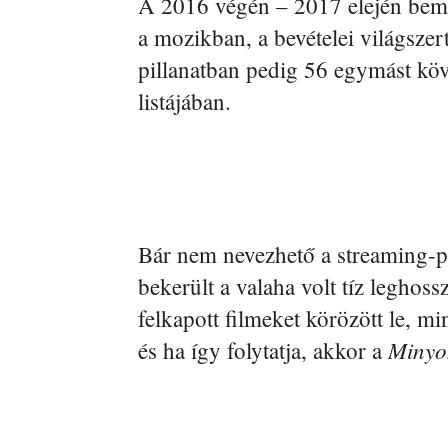
A 2016 végén – 2017 elején bemut
a mozikban, a bevételei világszer
pillanatban pedig 56 egymást köv
listájában.
Bár nem nevezhető a streaming-p
bekerült a valaha volt tíz leghoss
felkapott filmeket körözött le, mi
Minyo
és ha így folytatja, akkor a