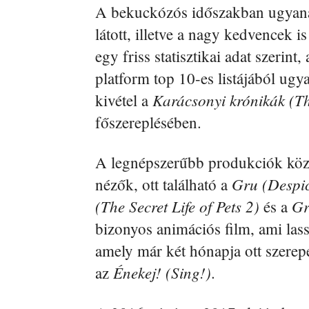
A bekuckózós időszakban ugyanak
látott, illetve a nagy kedvencek 
egy friss statisztikai adat szerint
platform top 10-es listájából ugy
Karácsonyi krónikák (T
kivétel a
főszereplésében.
A legnépszerűbb produkciók köz
Gru (Despi
nézők, ott található a
(The Secret Life of Pets 2)
Gr
és a
bizonyos animációs film, ami lassú
amely már két hónapja ott szerep
Énekej! (Sing!)
az
.