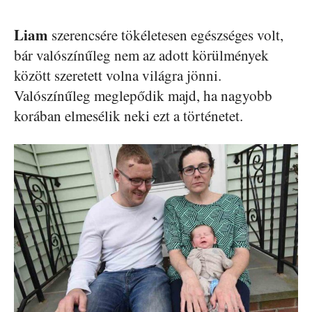
Liam
szerencsére tökéletesen egészséges volt,
bár valószínűleg nem az adott körülmények
között szeretett volna világra jönni.
Valószínűleg meglepődik majd, ha nagyobb
korában elmesélik neki ezt a történetet.