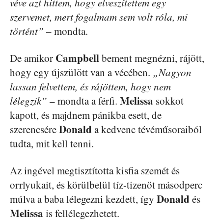
véve azt hittem, hogy elveszítettem egy
szervemet, mert fogalmam sem volt róla, mi
történt”
– mondta.
Campbell
De amikor
bement megnézni, rájött,
hogy egy újszülött van a vécében.
„Nagyon
lassan felvettem, és rájöttem, hogy nem
Melissa
lélegzik”
– mondta a férfi.
sokkot
kapott, és majdnem pánikba esett, de
Donald
szerencsére
a kedvenc tévéműsoraiból
tudta, mit kell tenni.
Az ingével megtisztította kisfia szemét és
orrlyukait, és körülbelül tíz-tizenöt másodperc
Donald
múlva a baba lélegezni kezdett, így
és
Melissa
is fellélegezhetett.