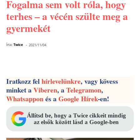
Fogalma sem volt róla, hogy
terhes – a vécén szülte meg a
gyermekét
-
Írta:
Twice
2021/11/04
Facebook
Pinterest
WhatsApp
Iratkozz fel
hírlevelünkre
, vagy kövess
minket a
Viberen
, a
Telegramon
,
Whatsappon
és a
Google Hírek
-en!
Állítsd be, hogy a Twice cikkeit mindig
az elsők között lásd a Google-ben