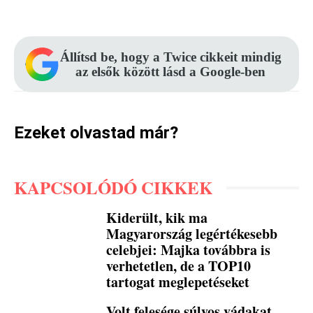
Facebook
Pinterest
WhatsApp
Állítsd be, hogy a Twice cikkeit mindig
az elsők között lásd a Google-ben
Ezeket olvastad már?
KAPCSOLÓDÓ CIKKEK
Kiderült, kik ma
Magyarország legértékesebb
celebjei: Majka továbbra is
verhetetlen, de a TOP10
tartogat meglepetéseket
Volt felesége súlyos vádakat