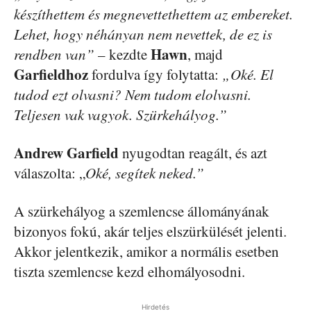
készíthettem és megnevettethettem az embereket.
Lehet, hogy néhányan nem nevettek, de ez is
Hawn
rendben van”
– kezdte
, majd
Garfieldhoz
fordulva így folytatta:
„Oké. El
tudod ezt olvasni? Nem tudom elolvasni.
Teljesen vak vagyok. Szürkehályog.”
Andrew Garfield
nyugodtan reagált, és azt
válaszolta: „
Oké, segítek neked.”
A szürkehályog a szemlencse állományának
bizonyos fokú, akár teljes elszürkülését jelenti.
Akkor jelentkezik, amikor a normális esetben
tiszta szemlencse kezd elhomályosodni.
Hirdetés