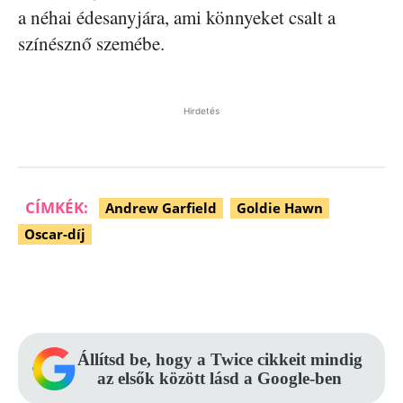
a néhai édesanyjára, ami könnyeket csalt a
színésznő szemébe.
Hirdetés
CÍMKÉK:
Andrew Garfield
Goldie Hawn
Oscar-díj
Facebook
Pinterest
WhatsApp
Állítsd be, hogy a Twice cikkeit mindig
az elsők között lásd a Google-ben