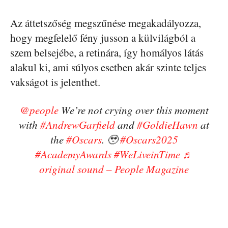
Az áttetszőség megszűnése megakadályozza,
hogy megfelelő fény jusson a külvilágból a
szem belsejébe, a retinára, így homályos látás
alakul ki, ami súlyos esetben akár szinte teljes
vakságot is jelenthet.
@people
We’re not crying over this moment
with
#AndrewGarfield
and
#GoldieHawn
at
the
#Oscars
. 🥹
#Oscars2025
#AcademyAwards
#WeLiveinTime
♬
original sound – People Magazine