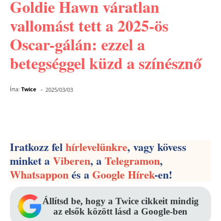
Goldie Hawn váratlan
vallomást tett a 2025-ös
Oscar-gálán: ezzel a
betegséggel küzd a színésznő
-
Írta:
Twice
2025/03/03
Facebook
Pinterest
WhatsApp
Iratkozz fel
hírlevelünkre
, vagy kövess
minket a
Viberen
, a
Telegramon
,
Whatsappon
és a
Google Hírek
-en!
Állítsd be, hogy a Twice cikkeit mindig
az elsők között lásd a Google-ben