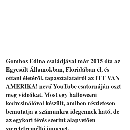
Gombos Edina családjával már 2015 óta az
Egyesült Államokban, Floridában él, és
ottani életéről, tapasztalatairól az ITT VAN
AMERIKA! nevű YouTube csatornáján oszt
meg videókat. Most egy halloweeni
kedvcsinálóval készült, amiben részletesen
bemutatja a számunkra idegennek ható, de
az egykori tévés szerint alapvetően
szeretetreméltó ünnepet.