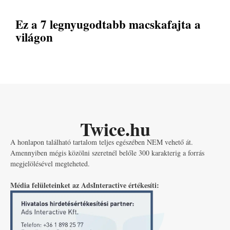
Ez a 7 legnyugodtabb macskafajta a
világon
Twice.hu
A honlapon található tartalom teljes egészében NEM vehető át.
Amennyiben mégis közölni szeretnél belőle 300 karakterig a forrás
megjelölésével megteheted.
Média felületeinket az AdsInteractive értékesíti: