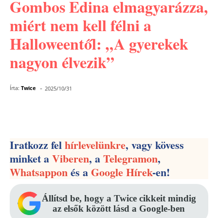
Gombos Edina elmagyarázza,
miért nem kell félni a
Halloweentől: „A gyerekek
nagyon élvezik”
-
Írta:
Twice
2025/10/31
Facebook
Pinterest
WhatsApp
Iratkozz fel
hírlevelünkre
, vagy kövess
minket a
Viberen
, a
Telegramon
,
Whatsappon
és a
Google Hírek
-en!
Állítsd be, hogy a Twice cikkeit mindig
az elsők között lásd a Google-ben