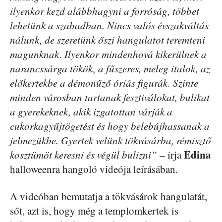
ilyenkor kezd alábbhagyni a forróság, többet
lehetünk a szabadban. Nincs valós évszakváltás
nálunk, de szeretünk őszi hangulatot teremteni
magunknak. Ilyenkor mindenhová kikerülnek a
narancssárga tökök, a fűszeres, meleg italok, az
előkertekbe a démonűző óriás figurák. Szinte
minden városban tartanak fesztiválokat, bulikat
a gyerekeknek, akik izgatottan várják a
cukorkagyűjtögetést és hogy belebújhassanak a
jelmezükbe. Gyertek velünk tökvásárba, rémisztő
Edina
kosztümöt keresni és végül bulizni”
– írja
halloweenra hangoló videója leírásában.
A videóban bemutatja a tökvásárok hangulatát,
sőt, azt is, hogy még a templomkertek is