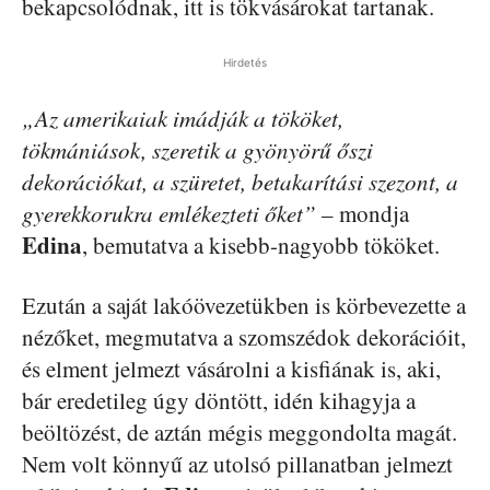
bekapcsolódnak, itt is tökvásárokat tartanak.
Hirdetés
„Az amerikaiak imádják a tököket,
tökmániások, szeretik a gyönyörű őszi
dekorációkat, a szüretet, betakarítási szezont, a
gyerekkorukra emlékezteti őket”
– mondja
Edina
, bemutatva a kisebb-nagyobb tököket.
Ezután a saját lakóövezetükben is körbevezette a
nézőket, megmutatva a szomszédok dekorációit,
és elment jelmezt vásárolni a kisfiának is, aki,
bár eredetileg úgy döntött, idén kihagyja a
beöltözést, de aztán mégis meggondolta magát.
Nem volt könnyű az utolsó pillanatban jelmezt