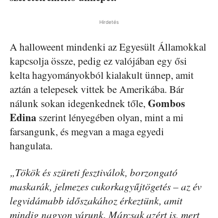
Hirdetés
A halloweent mindenki az Egyesült Államokkal
kapcsolja össze, pedig ez valójában egy ősi
kelta hagyományokból kialakult ünnep, amit
aztán a telepesek vittek be Amerikába. Bár
Gombos
nálunk sokan idegenkednek tőle,
Edina
szerint lényegében olyan, mint a mi
farsangunk, és megvan a maga egyedi
hangulata.
„Tökök és szüreti fesztiválok, borzongató
maskarák, jelmezes cukorkagyűjtögetés – az év
legvidámabb időszakához érkeztünk, amit
mindig nagyon várunk. Márcsak azért is, mert