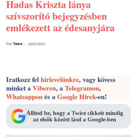
Hadas Kriszta lánya
szívszorító bejegyzésben
emlékezett az édesanyjára
-
Írta:
Twice
2025/10/31
Facebook
Pinterest
WhatsApp
Iratkozz fel
hírlevelünkre
, vagy kövess
minket a
Viberen
, a
Telegramon
,
Whatsappon
és a
Google Hírek
-en!
Állítsd be, hogy a Twice cikkeit mindig
az elsők között lásd a Google-ben