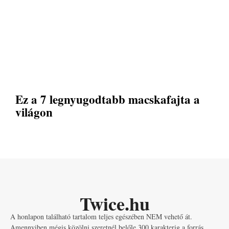
Ez a 7 legnyugodtabb macskafajta a
világon
Twice.hu
A honlapon található tartalom teljes egészében NEM vehető át.
Amennyiben mégis közölni szeretnél belőle 300 karakterig a forrás