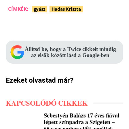
CÍMKÉK:
gyász
Hadas Kriszta
Facebook
Pinterest
WhatsApp
Állítsd be, hogy a Twice cikkeit mindig
az elsők között lásd a Google-ben
Ezeket olvastad már?
KAPCSOLÓDÓ CIKKEK
Sebestyén Balázs 17 éves fiával
lépett színpadra a Szigeten –
65 ezer ember előtt zenéltek