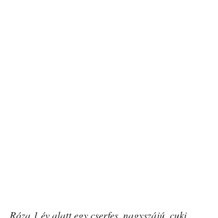
Róza 1 év alatt egy cserfes, nagyszájú, cuki