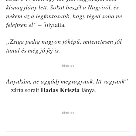
kisnagylány lett. Sokat beszél a Nagyiról, és
nekem az a legfontosabb, hogy téged soha ne
felejtsen el”
– folytatta.
„Zsiga pedig nagyon jóképű, rettenetesen jól
tanul és még jó fej is.
Hirdetés
Anyukám, ne aggódj megvagyunk. Itt vagyunk”
Hadas Kriszta
– zárta sorait
lánya.
Hirdetés