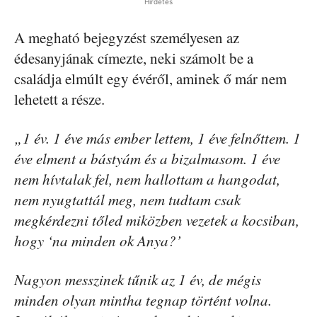
Hirdetés
A megható bejegyzést személyesen az
édesanyjának címezte, neki számolt be a
családja elmúlt egy évéről, aminek ő már nem
lehetett a része.
„1 év. 1 éve más ember lettem, 1 éve felnőttem. 1
éve elment a bástyám és a bizalmasom. 1 éve
nem hívtalak fel, nem hallottam a hangodat,
nem nyugtattál meg, nem tudtam csak
megkérdezni tőled miközben vezetek a kocsiban,
hogy ‘na minden ok Anya?’
Nagyon messzinek tűnik az 1 év, de mégis
minden olyan mintha tegnap történt volna.