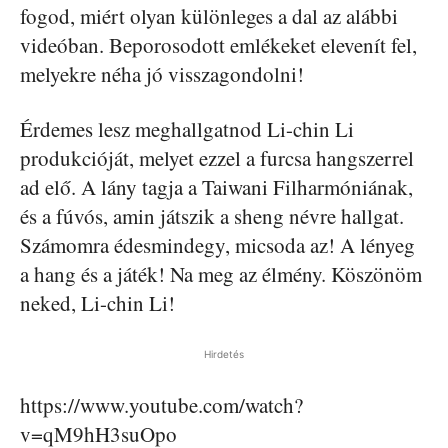
fogod, miért olyan különleges a dal az alábbi
videóban. Beporosodott emlékeket elevenít fel,
melyekre néha jó visszagondolni!
Érdemes lesz meghallgatnod Li-chin Li
produkcióját, melyet ezzel a furcsa hangszerrel
ad elő. A lány tagja a Taiwani Filharmóniának,
és a fúvós, amin játszik a sheng névre hallgat.
Számomra édesmindegy, micsoda az! A lényeg
a hang és a játék! Na meg az élmény. Köszönöm
neked, Li-chin Li!
Hirdetés
https://www.youtube.com/watch?
v=qM9hH3suOpo