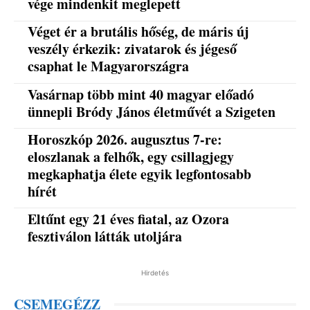
vége mindenkit meglepett
Véget ér a brutális hőség, de máris új
veszély érkezik: zivatarok és jégeső
csaphat le Magyarországra
Vasárnap több mint 40 magyar előadó
ünnepli Bródy János életművét a Szigeten
Horoszkóp 2026. augusztus 7-re:
eloszlanak a felhők, egy csillagjegy
megkaphatja élete egyik legfontosabb
hírét
Eltűnt egy 21 éves fiatal, az Ozora
fesztiválon látták utoljára
Hirdetés
CSEMEGÉZZ