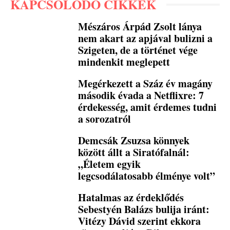
KAPCSOLÓDÓ CIKKEK
Mészáros Árpád Zsolt lánya
nem akart az apjával bulizni a
Szigeten, de a történet vége
mindenkit meglepett
Megérkezett a Száz év magány
második évada a Netflixre: 7
érdekesség, amit érdemes tudni
a sorozatról
Demcsák Zsuzsa könnyek
között állt a Siratófalnál:
„Életem egyik
legcsodálatosabb élménye volt”
Hatalmas az érdeklődés
Sebestyén Balázs bulija iránt:
Vitézy Dávid szerint ekkora