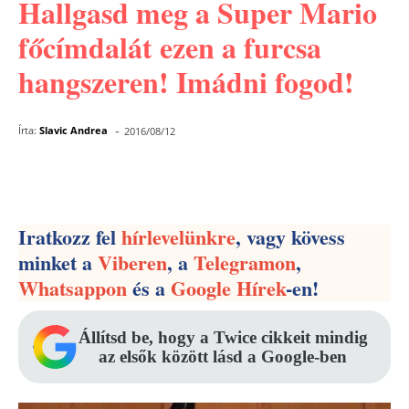
Hallgasd meg a Super Mario
főcímdalát ezen a furcsa
hangszeren! Imádni fogod!
-
Írta:
Slavic Andrea
2016/08/12
Facebook
Pinterest
WhatsApp
Iratkozz fel
hírlevelünkre
, vagy kövess
minket a
Viberen
, a
Telegramon
,
Whatsappon
és a
Google Hírek
-en!
Állítsd be, hogy a Twice cikkeit mindig
az elsők között lásd a Google-ben