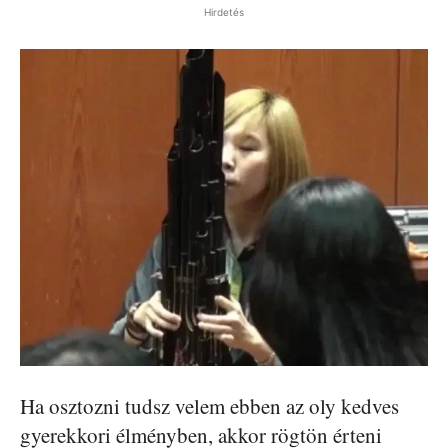
Hirdetés
Ha osztozni tudsz velem ebben az oly kedves
gyerekkori élményben, akkor rögtön érteni