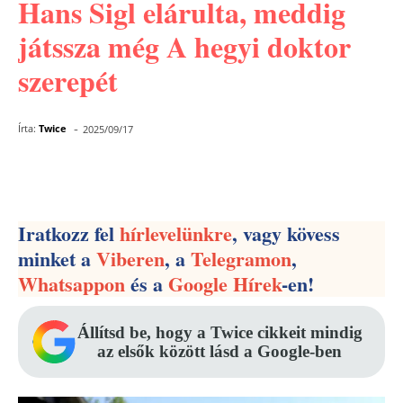
Hans Sigl elárulta, meddig
játssza még A hegyi doktor
szerepét
-
Írta:
Twice
2025/09/17
Facebook
Pinterest
WhatsApp
Iratkozz fel
hírlevelünkre
, vagy kövess
minket a
Viberen
, a
Telegramon
,
Whatsappon
és a
Google Hírek
-en!
Állítsd be, hogy a Twice cikkeit mindig
az elsők között lásd a Google-ben