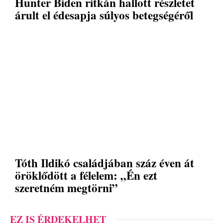
Hunter Biden ritkán hallott részletet
árult el édesapja súlyos betegségéről
Tóth Ildikó családjában száz éven át
öröklődött a félelem: „Én ezt
szeretném megtörni”
EZ IS ÉRDEKELHET