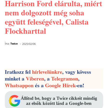
Harrison Ford elárulta, miért
nem dolgozott még soha
együtt feleségével, Calista
Flockharttal
-
Írta:
Twice
2025/02/06
Facebook
Pinterest
WhatsApp
Iratkozz fel
hírlevelünkre
, vagy kövess
minket a
Viberen
, a
Telegramon
,
Whatsappon
és a
Google Hírek
-en!
Állítsd be, hogy a Twice cikkeit mindig
az elsők között lásd a Google-ben