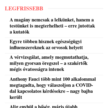
LEGFRISSEBB
A magány nemcsak a lelkünket, hanem a
testünket is megterhelheti – erre jutottak
a kutatók
Egyre többen hisznek egészségügyi
influenszereknek az orvosok helyett
A vérvizsgálat, amely megmutathatja,
milyen gyorsan öregszel – a szakértők
mégis óvatosságra intenek
Anthony Fauci több mint 100 alkalommal
megtagadta, hogy válaszoljon a COVID-
dal kapcsolatos kérdésekre – nagy bajba
került
Alig enyhül a hőség, máris újabb