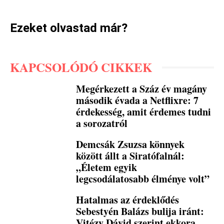
Ezeket olvastad már?
KAPCSOLÓDÓ CIKKEK
Megérkezett a Száz év magány
második évada a Netflixre: 7
érdekesség, amit érdemes tudni
a sorozatról
Demcsák Zsuzsa könnyek
között állt a Siratófalnál:
„Életem egyik
legcsodálatosabb élménye volt”
Hatalmas az érdeklődés
Sebestyén Balázs bulija iránt:
Vitézy Dávid szerint ekkora