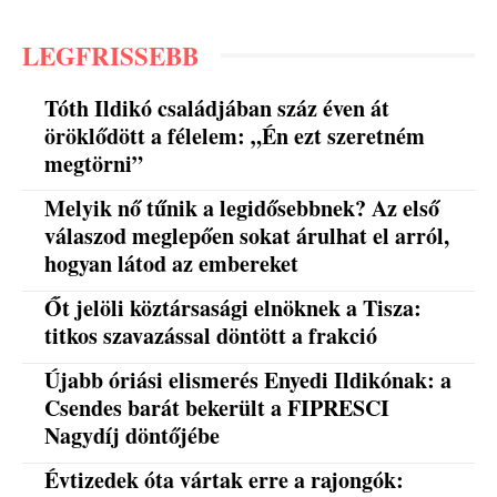
LEGFRISSEBB
Tóth Ildikó családjában száz éven át
öröklődött a félelem: „Én ezt szeretném
megtörni”
Melyik nő tűnik a legidősebbnek? Az első
válaszod meglepően sokat árulhat el arról,
hogyan látod az embereket
Őt jelöli köztársasági elnöknek a Tisza:
titkos szavazással döntött a frakció
Újabb óriási elismerés Enyedi Ildikónak: a
Csendes barát bekerült a FIPRESCI
Nagydíj döntőjébe
Évtizedek óta vártak erre a rajongók: