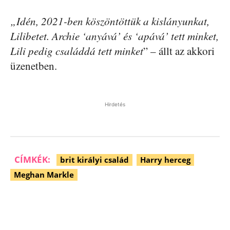
„Idén, 2021-ben köszöntöttük a kislányunkat,
Lilibetet. Archie ‘anyává’ és ‘apává’ tett minket,
Lili pedig családdá tett minket
” – állt az akkori
üzenetben.
Hirdetés
CÍMKÉK:
brit királyi család
Harry herceg
Meghan Markle
Facebook
Pinterest
WhatsApp