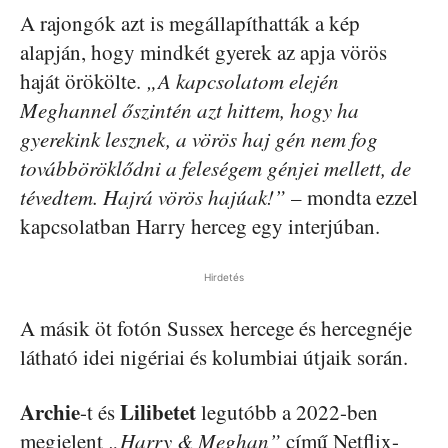
A rajongók azt is megállapíthatták a kép
alapján, hogy mindkét gyerek az apja vörös
haját örökölte.
„A kapcsolatom elején
Meghannel őszintén azt hittem, hogy ha
gyerekink lesznek, a vörös haj gén nem fog
továbböröklődni a feleségem génjei mellett, de
tévedtem. Hajrá vörös hajúak!”
– mondta ezzel
kapcsolatban Harry herceg egy interjúban.
Hirdetés
A másik öt fotón Sussex hercege és hercegnéje
látható idei nigériai és kolumbiai útjaik során.
Archie
Lilibetet
-t és
legutóbb a 2022-ben
megjelent
„Harry & Meghan”
című Netflix-