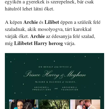
egyikén a gyerekek is szerepelnek, bár csak
hátulról lehet látni őket.
Archie
Lilibet
A képen
és
éppen a szüleik felé
szaladnak, akik mosolyogva, tárt karokkal
Archie
várják őket.
az édesanyja felé szalad,
Lilibetet Harry herceg
míg
várja.