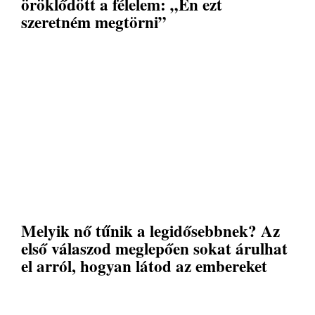
öröklődött a félelem: „Én ezt
szeretném megtörni”
Melyik nő tűnik a legidősebbnek? Az
első válaszod meglepően sokat árulhat
el arról, hogyan látod az embereket