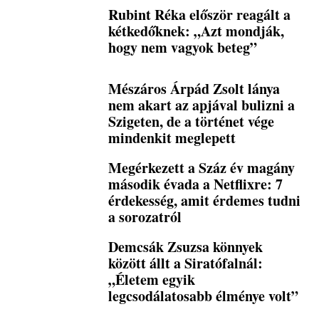
Rubint Réka először reagált a
kétkedőknek: „Azt mondják,
hogy nem vagyok beteg”
Mészáros Árpád Zsolt lánya
nem akart az apjával bulizni a
Szigeten, de a történet vége
mindenkit meglepett
Megérkezett a Száz év magány
második évada a Netflixre: 7
érdekesség, amit érdemes tudni
a sorozatról
Demcsák Zsuzsa könnyek
között állt a Siratófalnál:
„Életem egyik
legcsodálatosabb élménye volt”