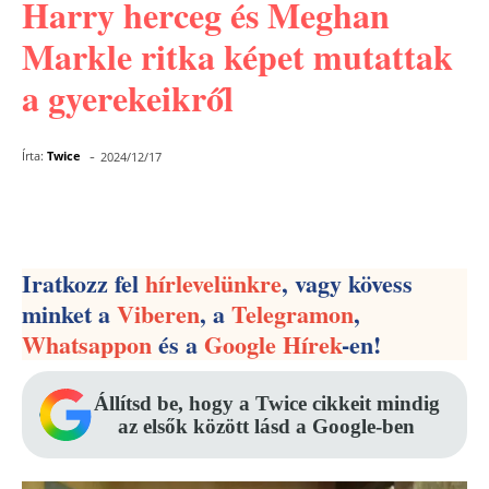
Harry herceg és Meghan
Markle ritka képet mutattak
a gyerekeikről
-
Írta:
Twice
2024/12/17
Facebook
Pinterest
WhatsApp
Iratkozz fel
hírlevelünkre
, vagy kövess
minket a
Viberen
, a
Telegramon
,
Whatsappon
és a
Google Hírek
-en!
Állítsd be, hogy a Twice cikkeit mindig
az elsők között lásd a Google-ben