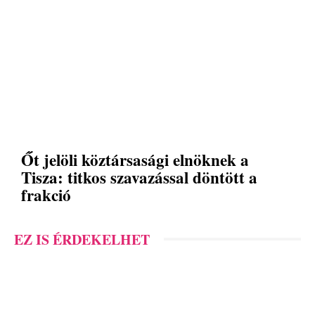
Őt jelöli köztársasági elnöknek a
Tisza: titkos szavazással döntött a
frakció
EZ IS ÉRDEKELHET