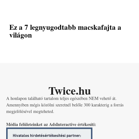
Ez a 7 legnyugodtabb macskafajta a
világon
Twice.hu
A honlapon található tartalom teljes egészében NEM vehető át.
Amennyiben mégis közölni szeretnél belőle 300 karakterig a forrás
megjelölésével megteheted.
Média felületeinket az AdsInteractive értékesíti: