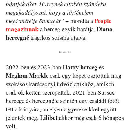
bántják őket. Harrynek eltökélt szándéka
megakadályozni, hogy a történelem
People
megismételje önmagát”
– mondta a
magazinnak
Diana
a herceg egyik barátja,
hercegné
tragikus sorsára utalva.
Hirdetés
Harry herceg
2022-ben és 2023-ban
és
Meghan Markle
csak egy képet osztottak meg
szokásos karácsonyi üdvözletükhöz, amiken
csak ők ketten szerepeltek. 2021-ben Sussex
hercege és hercegnéje szintén egy családi fotót
tett a kártyára, amelyen a gyerekeikkel együtt
Lilibet
jelentek meg,
akkor még csak 6 hónapos
volt.